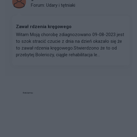
Forum:
Udary i tętniaki
Zawał rdzenia kręgowego
Witam Moją chorobę zdiagnozowano 09-08-2023 jest
to szok stracić czucie z dnia na dzień okazało się że
to zawał rdzenia kręgowego.Stwierdzono że to od
przebytej Boleriozy, ciągle rehabilitacja le...
Reklama: