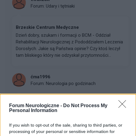
Forum:
Udary i tętniaki
Brzeskie Centrum Medyczne
Dzień dobry, szukam i formacji o BCM - Oddział
Rehabilitacji Neurologicznej z Pododdziałem Leczenia
Dorosłych. Jakie są Państwa opinie? Czy ktoś leczył
tam bliskiego który nie odzyskał przytomności...
ćma1996
Forum:
Neurologia po godzinach
Niedotlenienie mózgu zielone wody płodowe
Forum Neurologiczne -
Do Not Process My
Personal Information
Cześć wszystkim, ​Zwracam się z prośbą o pomoc w
analizie mojej sytuacji medycznej oraz o doradztwo w
If you wish to opt-out of the sale, sharing to third parties, or
kwestii dalszej diagnostyki neurologicznej. Mam 30 lat i
processing of your personal or sensitive information for
od dłuższego czasu zmagam się z bariera...