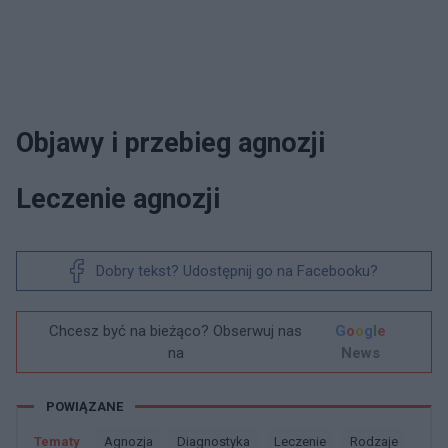
Objawy i przebieg agnozji
Leczenie agnozji
Dobry tekst? Udostępnij go na Facebooku?
Chcesz być na bieżąco? Obserwuj nas
G
o
o
g
l
e
na
News
POWIĄZANE
Tematy
Agnozja
Diagnostyka
Leczenie
Rodzaje