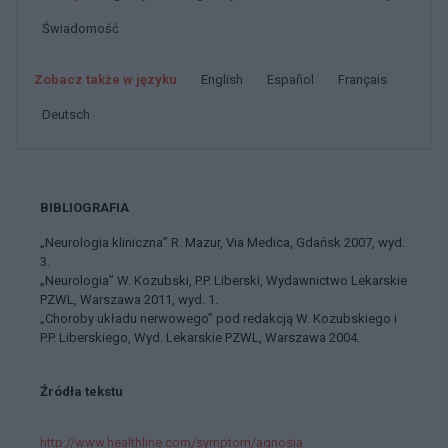
świadomość
Zobacz także w języku
english
español
français
deutsch
BIBLIOGRAFIA
„Neurologia kliniczna” R. Mazur, Via Medica, Gdańsk 2007, wyd.
3.
„Neurologia” W. Kozubski, P.P. Liberski, Wydawnictwo Lekarskie
PZWL, Warszawa 2011, wyd. 1.
„Choroby układu nerwowego” pod redakcją W. Kozubskiego i
P.P. Liberskiego, Wyd. Lekarskie PZWL, Warszawa 2004.
Źródła tekstu
http://www.healthline.com/symptom/agnosia