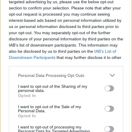
targeted advertising by us, please use the below opt-out
section to confirm your selection. Please note that after your
opt-out request is processed you may continue seeing
gość
interest-based ads based on personal information utilized by
Forum:
Udary i tętniaki
us or personal information disclosed to third parties prior to
your opt-out. You may separately opt-out of the further
disclosure of your personal information by third parties on the
Tętniak po embolizacji
IAB’s list of downstream participants. This information may
also be disclosed by us to third parties on the
IAB’s List of
Dzień dobry, tętniaka w mózgu 4mm wykryty w
Downstream Participants
that may further disclose it to other
październiku 2025r, po wizycie u neurochirurga
third parties.
kwalifikacja na embolizacje . Przed tym nudności,
zawroty głowy przez które pobyt w szpitalu tam
Personal Data Processing Opt Outs
wykryto tę...
I want to opt-out of the Sharing of my
personal data.
Opted In
gość
Forum:
Udary i tętniaki
I want to opt-out of the Sale of my
Personal Data.
Opted In
Klipsowanie rozarwanego naczynia
I want to opt-out of processing my
Personal Data for Targeted Advertising.