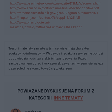
http://www.psychnet-uk.com/x_new_site/DSM_IV/agnosia.html
http://www.acnr.co.uk/pdfs/volume4issue5/v4i5cognitive.pdf
http://rarediseases.info.nih.gov/gard/8/agnosia/resources/1
http://jnnp.bmj.com/content/76/suppl_5/v25.full
http://www.physiologie.uni-
mainz.de/physio/mittmann/LuhmannKilbFall3.pdf
Treści i materiały zawarte w tym serwisie mają charakter
edukacyjno-informacyjny. Wydawca i redakcja serwisu nie ponosi
odpowiedzialności za efekty ich zastosowania. Przed
zastosowaniem porad i wskazówek zawartych w serwisie, należy
bezwzględnie skonsultować się z lekarzem.
POWIĄZANE DYSKUSJE NA FORUM Z
KATEGORII
INNE TEMATY
ewakzaw