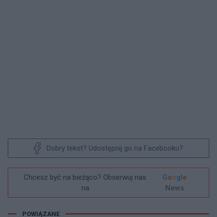
Dobry tekst? Udostępnij go na Facebooku?
Chcesz być na bieżąco? Obserwuj nas
G
o
o
g
l
e
na
News
POWIĄZANE