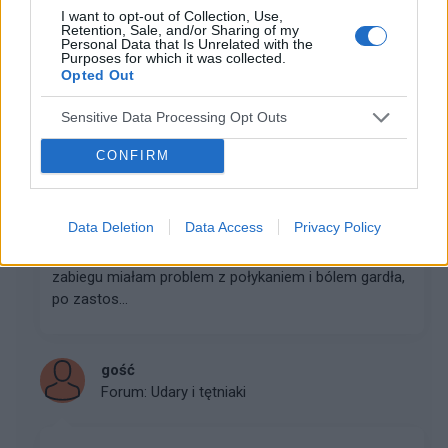
nieprzytomny. O tym, co się ze mną dalej działo, wiem
I want to opt-out of Collection, Use,
o tym...
Retention, Sale, and/or Sharing of my
Personal Data that Is Unrelated with the
Purposes for which it was collected.
Opted Out
gość
Forum:
Neurologia po godzinach
Sensitive Data Processing Opt Outs
CONFIRM
Operacja kręgosłupa szyjnego
Witam, dzisiaj mija dwa tygodnie od operacji
Data Deletion
Data Access
Privacy Policy
kręgosłupa szyjnego, wstawienie implantach na
wysokości C3-C4.Wczoraj miałam zdjęte szwy. Po
zabiegu miałam problem z połykaniem i bólem gardła,
po zastos...
gość
Forum:
Udary i tętniaki