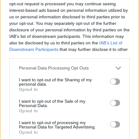
Forum:
Udary i tętniaki
opt-out request is processed you may continue seeing
interest-based ads based on personal information utilized by
us or personal information disclosed to third parties prior to
your opt-out. You may separately opt-out of the further
Tętniak po embolizacji
disclosure of your personal information by third parties on the
Dzień dobry, tętniaka w mózgu 4mm wykryty w
IAB’s list of downstream participants. This information may
październiku 2025r, po wizycie u neurochirurga
also be disclosed by us to third parties on the
IAB’s List of
kwalifikacja na embolizacje . Przed tym nudności,
Downstream Participants
that may further disclose it to other
zawroty głowy przez które pobyt w szpitalu tam
third parties.
wykryto tę...
Personal Data Processing Opt Outs
I want to opt-out of the Sharing of my
gość
personal data.
Forum:
Udary i tętniaki
Opted In
I want to opt-out of the Sale of my
Personal Data.
Klipsowanie rozarwanego naczynia
Opted In
Drodzy Państwo, W 2006 roku doznałem ciężkiego
I want to opt-out of processing my
wylewu krwi do mózgu, wywołanego pęknięciem
Personal Data for Targeted Advertising.
tętniaka. Kiedy przybyło pogotowie, byłem już
Opted In