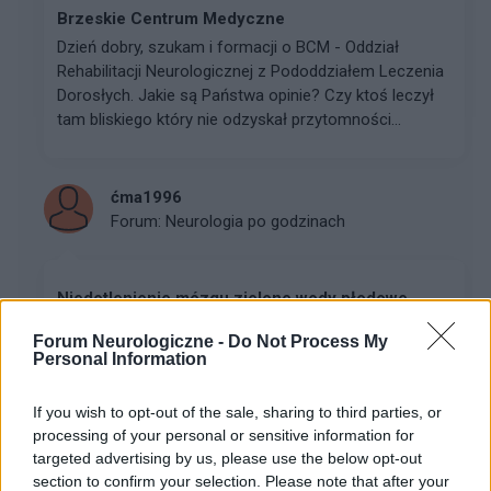
Brzeskie Centrum Medyczne
Dzień dobry, szukam i formacji o BCM - Oddział
Rehabilitacji Neurologicznej z Pododdziałem Leczenia
Dorosłych. Jakie są Państwa opinie? Czy ktoś leczył
tam bliskiego który nie odzyskał przytomności...
ćma1996
Forum:
Neurologia po godzinach
Niedotlenienie mózgu zielone wody płodowe
Cześć wszystkim, ​Zwracam się z prośbą o pomoc w
Forum Neurologiczne -
Do Not Process My
analizie mojej sytuacji medycznej oraz o doradztwo w
Personal Information
kwestii dalszej diagnostyki neurologicznej. Mam 30 lat i
od dłuższego czasu zmagam się z bariera...
If you wish to opt-out of the sale, sharing to third parties, or
processing of your personal or sensitive information for
targeted advertising by us, please use the below opt-out
gość
section to confirm your selection. Please note that after your