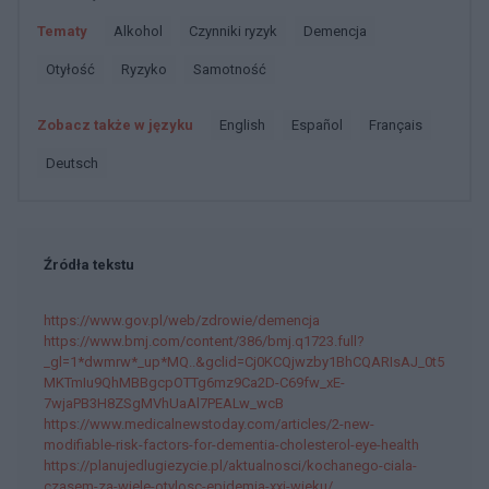
Tematy
Alkohol
Czynniki ryzyk
Demencja
Otyłość
Ryzyko
Samotność
Zobacz także w języku
english
español
français
deutsch
Źródła tekstu
https://www.gov.pl/web/zdrowie/demencja
https://www.bmj.com/content/386/bmj.q1723.full?
_gl=1*dwmrw*_up*MQ..&gclid=Cj0KCQjwzby1BhCQARIsAJ_0t5
MKTmIu9QhMBBgcpOTTg6mz9Ca2D-C69fw_xE-
7wjaPB3H8ZSgMVhUaAl7PEALw_wcB
https://www.medicalnewstoday.com/articles/2-new-
modifiable-risk-factors-for-dementia-cholesterol-eye-health
https://planujedlugiezycie.pl/aktualnosci/kochanego-ciala-
czasem-za-wiele-otylosc-epidemia-xxi-wieku/