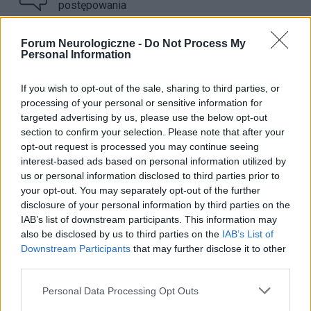
postępowania
gość
24-12-2024, 20:59
Forum Neurologiczne -
Do Not Process My
Personal Information
3
Sporty walki a epilepsja
If you wish to opt-out of the sale, sharing to third parties, or
processing of your personal or sensitive information for
gość
01-12-2024, 18:55
targeted advertising by us, please use the below opt-out
section to confirm your selection. Please note that after your
opt-out request is processed you may continue seeing
interest-based ads based on personal information utilized by
1
Prawo jazdy orzeczenie neurolog
us or personal information disclosed to third parties prior to
your opt-out. You may separately opt-out of the further
gość
22-11-2024, 17:40
disclosure of your personal information by third parties on the
IAB’s list of downstream participants. This information may
also be disclosed by us to third parties on the
IAB’s List of
4
Atak raz na kilka lat
Downstream Participants
that may further disclose it to other
third parties.
gość
20-11-2024, 15:43
Personal Data Processing Opt Outs