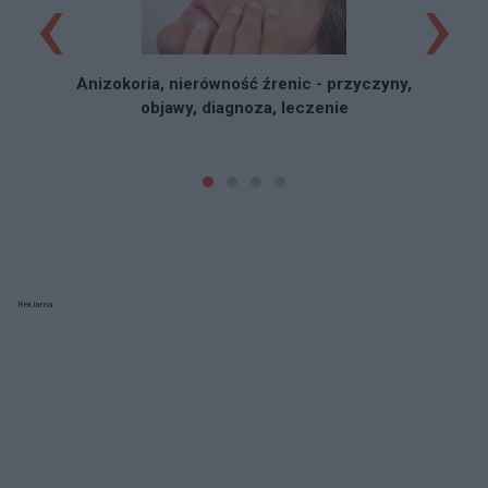
‹
›
Ni
Anizokoria, nierówność źrenic - przyczyny,
objawy, diagnoza, leczenie
Reklama: