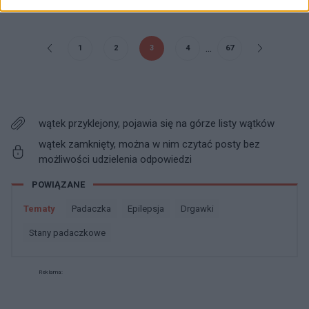
...
1
2
3
4
67
wątek przyklejony, pojawia się na górze listy wątków
wątek zamknięty, można w nim czytać posty bez
możliwości udzielenia odpowiedzi
POWIĄZANE
Tematy
padaczka
epilepsja
drgawki
stany padaczkowe
Reklama: