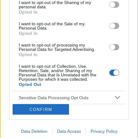
I want to opt-out of the Sharing of my
6
personal data.
Epilepsja a makijaż permanentny
Opted In
gość
02-11-2024, 15:30
I want to opt-out of the Sale of my
Personal Data.
Opted In
Wątek dla rodziców dzieci z padaczką -
14
I want to opt-out of processing my
zapraszam!
Personal Data for Targeted Advertising.
Opted In
gość
27-10-2024, 21:14
I want to opt-out of Collection, Use,
Retention, Sale, and/or Sharing of my
Personal Data that Is Unrelated with the
Purposes for which it was collected.
Szukam osoby, która ma podobne napady do
15
Opted Out
moich
gość
21-10-2024, 18:13
Sensitive Data Processing Opt Outs
CONFIRM
273
Całkowite wyleczenie epilepsji...?
Data Deletion
Data Access
Privacy Policy
gość
14-10-2024, 10:42