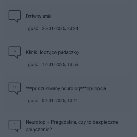
1
Dziwny atak
gość
26-01-2025, 23:24
6
Kliniki leczące padaczkę
gość
12-01-2025, 13:56
11
***poszukiwany neurolog***epilepsja
gość
09-01-2025, 10:41
Neurotop + Pregabalina, czy to bezpieczne
1
połączenie?