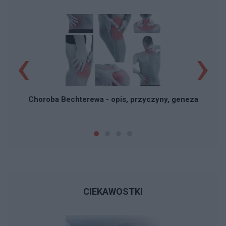
‹
›
N
Choroba Bechterewa - opis, przyczyny, geneza
CIEKAWOSTKI