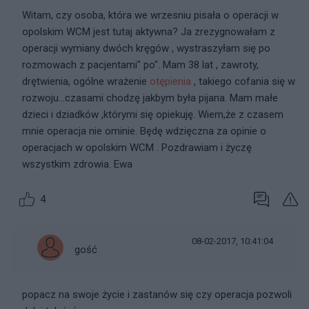
Witam, czy osoba, która we wrzesniu pisała o operacji w
opolskim WCM jest tutaj aktywna? Ja zrezygnowałam z
operacji wymiany dwóch kręgów , wystraszyłam się po
rozmowach z pacjentami" po". Mam 38 lat , zawroty,
drętwienia, ogólne wrażenie
otępienia
, takiego cofania się w
rozwoju...czasami chodzę jakbym była pijana. Mam małe
dzieci i dziadków ,którymi się opiekuję. Wiem,że z czasem
mnie operacja nie ominie. Będę wdzięczna za opinie o
operacjach w opolskim WCM . Pozdrawiam i życzę
wszystkim zdrowia. Ewa
4
08-02-2017, 10:41:04
gość
popacz na swoje życie i zastanów się czy operacja pozwoli