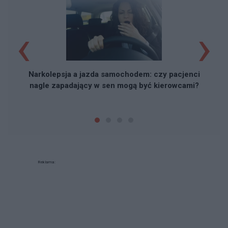
‹
›
C
Narkolepsja a jazda samochodem: czy pacjenci
nagle zapadający w sen mogą być kierowcami?
Reklama: