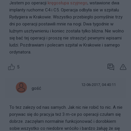
Jestem po operacji
kręgosłupa szyjnego
, wstawione dwa
implanty ruchome C4 i C5. Operacja odbyła sie w szpitalu
Rydygiera w Krakowie. Wszystko przebiegło pomyślnie trzy
dni po operacji postawili mnie na nogi. Dwa tygodnie w
luźnym usztywnieniu i koniec została tylko blizna. Nie wolno
się bać tej operacji i proszę nie straszyć pewnymi wpisami
ludzi. Pozdrawiam i polecam szpital w Krakowie i samego
ordynatora.
5
12-06-2017, 04:40:11
gość
To tez zalezy od nas samych. Jak nic nie robić to nic. A nie
porywac się do pracy.ja też 3 m-ce po operacji czułam się
dobrze. zaczęłam normalnie funkcjonować i dorobkiem
sobie.wszystko co niedobre wróciło i bardzo żałuję że się