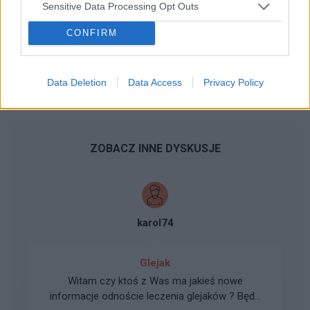
Sensitive Data Processing Opt Outs
WYŚLIJ
CONFIRM
...
1
2
3
4
5
6
13
Data Deletion
Data Access
Privacy Policy
ZOBACZ INNE DYSKUSJE
karol74
Glejak
Witam czy ktoś z Was ma jakieś nowe
informacje odnoście leczenia glejaków ? Będę