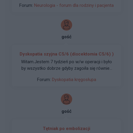
wdzięczny za cokolwiek ..
Forum:
Neurologia - forum dla rodziny i pacjenta
gość
Dyskopatia szyjna C5/6 (discektomia C5/6) )
Witam.Jestem 7 tydzień po w/w operacji i było
by wszystko dobrze gdyby zagoiła się również
rana po zabiegu.Wdała się martwica którą , przy
Forum:
Dyskopatia kręgosłupa
usunięciu szwów lekarz wyczyścił i miało być
OK.Rana tylko się zmniejszyła ale doszedł
kłujący ból i cały czas leci z rany wydzielina.Mam
wrażenie że w szyi coś tkwi.
gość
Tętniak po embolizacji