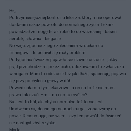
Hej,
Po trzymiesięcznej kontroli u lekarza, który mnie operował
dostałam nakaz powrotu do normalnego życia. Lekarz
powiedział że mogę teraz robić to co wcześniej... basen,
aerobik, siłownia... bieganie.
No więc, zgodnie z jego zaleceniem wróciłam do
treningów...i tu pojawił się mały problem.
Po tygodniu ćwiczeń pojawiło się dziwne uczucie... jakby
prąd przechodził mi przez ciało, odczuwałam to zwłaszcza
w nogach. Mam to odczucie też jak dłużej spaceruję, pojawia
się przy pochyleniu głowy w dół.
Powiedziałam o tym lekarzowi... a on na to że nie mam
prawa tak czuć. Hm.... no i co tu myśleć?
Nie jest to ból, ale chyba normalne też to nie jest.
Umówiłam się do innego neurochirurga i zobaczymy co
powie. Reasumując, nie wiem... czy ten powrót do ćwiczeń
nie nastąpił zbyt szybko.
Marta