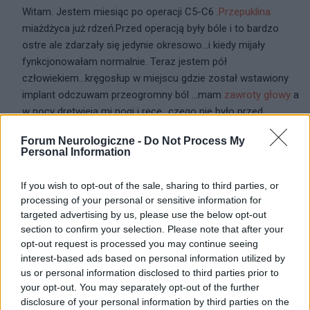
Witam. Jestem miesiąc po operacji C5-C6 .
Przepuklina
miażdżyca już rdzeń.Przed operacją były bóle i to bardzo
ostre ale zdarzały się jedynie okresowo...i kiedy mijały
fynkcjonowałam normalnie. Teraz jestem pół
człowiekiem...kręgosłup w miejscu gdzie został wstawiony
implant odczuwam przeogromny ból ...mam
zawroty głowy
a
w nocy drętwieją mi nogi i ręce...czego nie było przed
operacją. Idę za tydzień na kontrolę do neurochirurga który
Forum Neurologiczne -
Do Not Process My
mnie operował oczywiście prywatnie bo na wizytę
Personal Information
państwową czeka się ok 6mcy...W wieku 35 lat czuję się jak
emerytka.Chciałam sobie polepszyć...to teraz mam .., 30
If you wish to opt-out of the sale, sharing to third parties, or
minut na nogach = 3 godziny leżenia potem bo tak boli.
processing of your personal or sensitive information for
targeted advertising by us, please use the below opt-out
section to confirm your selection. Please note that after your
3
opt-out request is processed you may continue seeing
interest-based ads based on personal information utilized by
us or personal information disclosed to third parties prior to
your opt-out. You may separately opt-out of the further
gość
disclosure of your personal information by third parties on the