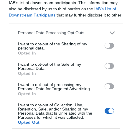
IAB’s list of downstream participants. This information may
also be disclosed by us to third parties on the
IAB’s List of
Downstream Participants
that may further disclose it to other
third parties.
Personal Data Processing Opt Outs
I want to opt-out of the Sharing of my
personal data.
Opted In
I want to opt-out of the Sale of my
Personal Data.
Dodaj zdjęcie:
Opted In
WYBIERZ PLIK
I want to opt-out of processing my
Personal Data for Targeted Advertising.
Opted In
Dopuszczalne formaty pliku graficznego: jpg, jpeg , png.
Rozmiar zdjęcia nie powinien przekraczać 0.6MB.
I want to opt-out of Collection, Use,
Retention, Sale, and/or Sharing of my
Wyświetl podpis
Personal Data that Is Unrelated with the
Purposes for which it was collected.
Opted Out
Wysyłaj powiadomienia o odpowiedzi