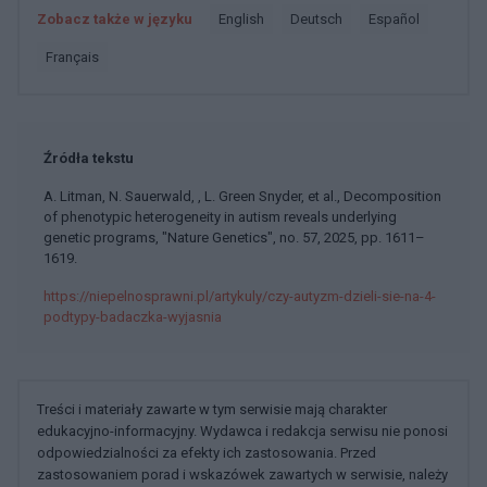
Zobacz także w języku
english
deutsch
español
français
Źródła tekstu
A. Litman, N. Sauerwald, , L. Green Snyder, et al., Decomposition
of phenotypic heterogeneity in autism reveals underlying
genetic programs, "Nature Genetics", no. 57, 2025, pp. 1611–
1619.
https://niepelnosprawni.pl/artykuly/czy-autyzm-dzieli-sie-na-4-
podtypy-badaczka-wyjasnia
Treści i materiały zawarte w tym serwisie mają charakter
edukacyjno-informacyjny. Wydawca i redakcja serwisu nie ponosi
odpowiedzialności za efekty ich zastosowania. Przed
zastosowaniem porad i wskazówek zawartych w serwisie, należy