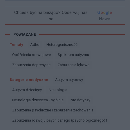
Chcesz być na bieżąco? Obserwuj nas
G
o
o
g
l
e
na
News
POWIĄZANE
Tematy
Adhd
Heterogeniczność
Opóźnienia rozwojowe
Spektrum autyzmu
Zaburzenia depresyjne
Zaburzenia lękowe
Kategorie medyczne
Autyzm atypowy
Autyzm dziecięcy
Neurologia
Neurologia dziecięca - ogólnie
Nie dotyczy
Zaburzenia psychiczne i zaburzenia zachowania
Zaburzenia rozwoju psychicznego (psychologicznego)1