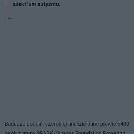
spektrum autyzmu.
Reklama:
Badacze poddali szerokiej analizie dane prawie 5400
osób z grupy SPARK (Simons Foundation Powering