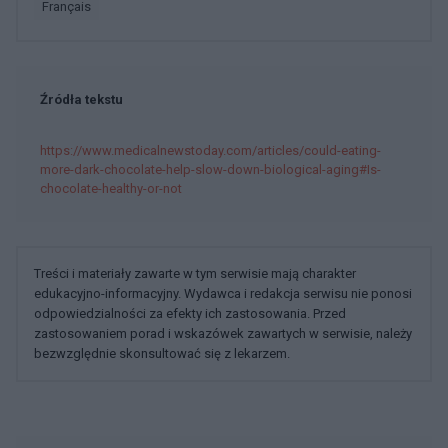
français
Źródła tekstu
https://www.medicalnewstoday.com/articles/could-eating-
more-dark-chocolate-help-slow-down-biological-aging#Is-
chocolate-healthy-or-not
Treści i materiały zawarte w tym serwisie mają charakter
edukacyjno-informacyjny. Wydawca i redakcja serwisu nie ponosi
odpowiedzialności za efekty ich zastosowania. Przed
zastosowaniem porad i wskazówek zawartych w serwisie, należy
bezwzględnie skonsultować się z lekarzem.