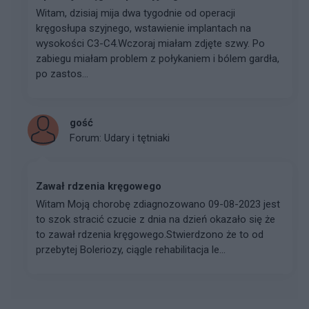
Witam, dzisiaj mija dwa tygodnie od operacji
kręgosłupa szyjnego, wstawienie implantach na
wysokości C3-C4.Wczoraj miałam zdjęte szwy. Po
zabiegu miałam problem z połykaniem i bólem gardła,
po zastos...
gość
Forum:
Udary i tętniaki
Zawał rdzenia kręgowego
Witam Moją chorobę zdiagnozowano 09-08-2023 jest
to szok stracić czucie z dnia na dzień okazało się że
to zawał rdzenia kręgowego.Stwierdzono że to od
przebytej Boleriozy, ciągle rehabilitacja le...