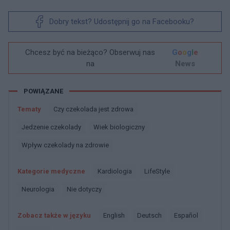
Dobry tekst? Udostępnij go na Facebooku?
Chcesz być na bieżąco? Obserwuj nas
G
o
o
g
l
e
na
News
POWIĄZANE
Tematy
Czy czekolada jest zdrowa
Jedzenie czekolady
Wiek biologiczny
Wpływ czekolady na zdrowie
Kategorie medyczne
Kardiologia
LifeStyle
Neurologia
Nie dotyczy
Zobacz także w języku
english
deutsch
español