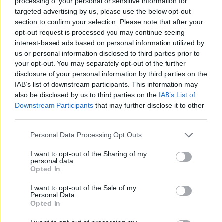
processing of your personal or sensitive information for
„To wymaga za dużo precyzji.” „Sam...
targeted advertising by us, please use the below opt-out
section to confirm your selection. Please note that after your
opt-out request is processed you may continue seeing
sylwiawalasiak
interest-based ads based on personal information utilized by
Forum:
Niepełnosprawność
us or personal information disclosed to third parties prior to
your opt-out. You may separately opt-out of the further
disclosure of your personal information by third parties on the
Poszukuję neurologa
IAB’s list of downstream participants. This information may
also be disclosed by us to third parties on the
IAB’s List of
Witam, poszukuję neurologa w okolicach Wrocławia
Downstream Participants
that may further disclose it to other
lub Legnicy , który się zajmie leczeniem spastycznosci
third parties.
u 18letniego chłopca z porażeniem mózgowym
Personal Data Processing Opt Outs
ćma1996
I want to opt-out of the Sharing of my
personal data.
Forum:
Niepełnosprawność
Opted In
I want to opt-out of the Sale of my
Personal Data.
Niedotlenienie mózgu zielone wody płodowe
Opted In
​Zwracam się z prośbą o pomoc w analizie mojej
sytuacji medycznej oraz o doradztwo w kwestii
I want to opt-out of processing my