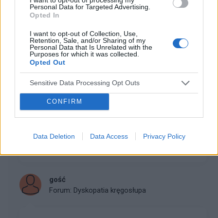
Personal Data for Targeted Advertising.
dalszej diagnostyki neurologicznej. Mam 30 lat i od
Opted In
dłuższego czasu zmagam się z barierami fizycznymi i
po...
I want to opt-out of Collection, Use,
Retention, Sale, and/or Sharing of my
Personal Data that Is Unrelated with the
Purposes for which it was collected.
Opted Out
gość
Forum:
Rehabilitacja
Sensitive Data Processing Opt Outs
CONFIRM
Egzoszkielet Mafell BB-1
Witam posiadam nowy nie używany stabilizator
BionicBack BB-1. chciał bym go sprzedać bo jest mi
Data Deletion
Data Access
Privacy Policy
nie potrzebny.
gość
Forum:
Dyskopatia kręgosłupa