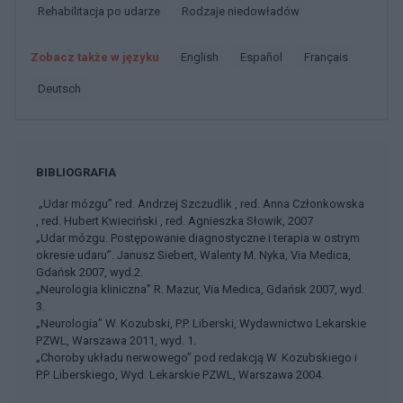
Rehabilitacja po udarze
Rodzaje niedowładów
Zobacz także w języku
english
español
français
deutsch
BIBLIOGRAFIA
„Udar mózgu” red. Andrzej Szczudlik , red. Anna Członkowska
, red. Hubert Kwieciński , red. Agnieszka Słowik, 2007
„Udar mózgu. Postępowanie diagnostyczne i terapia w ostrym
okresie udaru”. Janusz Siebert, Walenty M. Nyka, Via Medica,
Gdańsk 2007, wyd.2.
„Neurologia kliniczna” R. Mazur, Via Medica, Gdańsk 2007, wyd.
3.
„Neurologia” W. Kozubski, P.P. Liberski, Wydawnictwo Lekarskie
PZWL, Warszawa 2011, wyd. 1.
„Choroby układu nerwowego” pod redakcją W. Kozubskiego i
P.P. Liberskiego, Wyd. Lekarskie PZWL, Warszawa 2004.