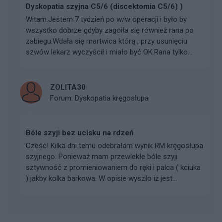
Dyskopatia szyjna C5/6 (discektomia C5/6) )
Witam.Jestem 7 tydzień po w/w operacji i było by
wszystko dobrze gdyby zagoiła się również rana po
zabiegu.Wdała się martwica którą , przy usunięciu
szwów lekarz wyczyścił i miało być OK.Rana tylko...
ZOLITA30
Forum:
Dyskopatia kręgosłupa
Bóle szyji bez ucisku na rdzeń
Cześć! Kilka dni temu odebrałam wynik RM kręgosłupa
szyjnego. Ponieważ mam przewlekłe bóle szyji
sztywność z promieniowaniem do ręki i palca ( kciuka
) jakby kolka barkowa. W opisie wyszło iż jest...