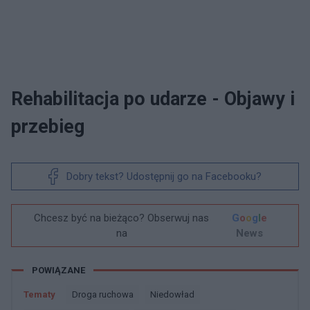
Rehabilitacja po udarze - Objawy i
przebieg
Dobry tekst? Udostępnij go na Facebooku?
Chcesz być na bieżąco? Obserwuj nas
G
o
o
g
l
e
na
News
POWIĄZANE
Tematy
Droga ruchowa
Niedowład