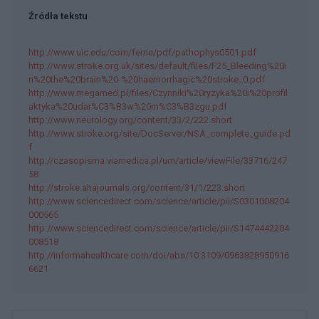
Źródła tekstu
http://www.uic.edu/com/ferne/pdf/pathophys0501.pdf
http://www.stroke.org.uk/sites/default/files/F25_Bleeding%20i
n%20the%20brain%20-%20haemorrhagic%20stroke_0.pdf
http://www.megamed.pl/files/Czynniki%20ryzyka%20i%20profil
aktyka%20udar%C3%B3w%20m%C3%B3zgu.pdf
http://www.neurology.org/content/33/2/222.short
http://www.stroke.org/site/DocServer/NSA_complete_guide.pd
f
http://czasopisma.viamedica.pl/um/article/viewFile/33716/247
58
http://stroke.ahajournals.org/content/31/1/223.short
http://www.sciencedirect.com/science/article/pii/S0301008204
000565
http://www.sciencedirect.com/science/article/pii/S1474442204
008518
http://informahealthcare.com/doi/abs/10.3109/0963828950916
6621