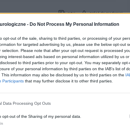
cytuj
zgłoś do moderacji
urologiczne -
Do Not Process My Personal Information
28-06-2006, 07:29:00
to opt-out of the sale, sharing to third parties, or processing of your per
formation for targeted advertising by us, please use the below opt-out s
r selection. Please note that after your opt-out request is processed y
zyjnego
oraz głowy a do tego problemy ze spaniem. Biorę od
eing interest-based ads based on personal information utilized by us or
epresyjne, nasenne. Chodzę na rechabilitację - sollux,
disclosed to third parties prior to your opt-out. You may separately opt-
kże akumpunkturę. Łykam prozak, lerivon, hydroxyzinum, stilnox,
losure of your personal information by third parties on the IAB’s list of
aprotixen. Pije jakieś syropy. Smaruję się maściami: diclac,
. This information may also be disclosed by us to third parties on the
IA
olastan oraz ketonal ***. Śpię na specjalnej poduszce
Participants
that may further disclose it to other third parties.
 ZERO - ABSOLUTNIE żADNEJ POPRAWY. JESTEM JUSZ KOMPLETNIE
nienia kręgosłupa szyjnego są jest już nieuleczalne?
l Data Processing Opt Outs
cytuj
zgłoś do moderacji
o opt-out of the Sharing of my personal data.
In
03-07-2006, 15:21:00