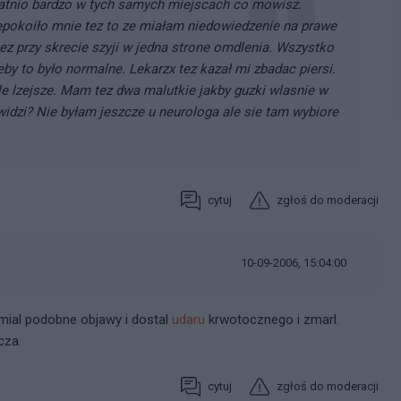
atnio bardzo w tych samych miejscach co mowisz.
iepokoiło mnie tez to ze miałam niedowiedzenie na prawe
ez przy skrecie szyji w jedna strone omdlenia. Wszystko
by to było normalne. Lekarzx tez kazał mi zbadac piersi.
e lzejsze. Mam tez dwa malutkie jakby guzki wlasnie w
 widzi? Nie byłam jeszcze u neurologa ale sie tam wybiore
cytuj
zgłoś do moderacji
10-09-2006, 15:04:00
 mial podobne objawy i dostal
udaru
krwotocznego i zmarl.
cza.
cytuj
zgłoś do moderacji