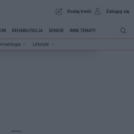
Dodaj treść
Zaloguj się
OUN
REHABILITACJA
SENIOR
INNE TEMATY
rmatologia
Lifestyle
Reklama: