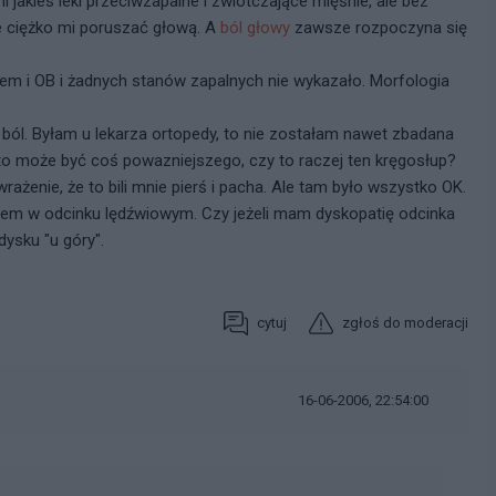
 jakies leki przeciwzapalne i zwiotczające mięśnie, ale bez
że ciężko mi poruszać głową. A
ból głowy
zawsze rozpoczyna się
m i OB i żadnych stanów zapalnych nie wykazało. Morfologia
 ból. Byłam u lekarza ortopedy, to nie zostałam nawet zbadana
 to może być coś powazniejszego, czy to raczej ten kręgosłup?
rażenie, że to bili mnie pierś i pacha. Ale tam było wszystko OK.
em w odcinku lędźwiowym. Czy jeżeli mam dyskopatię odcinka
dysku "u góry".
cytuj
zgłoś do moderacji
16-06-2006, 22:54:00