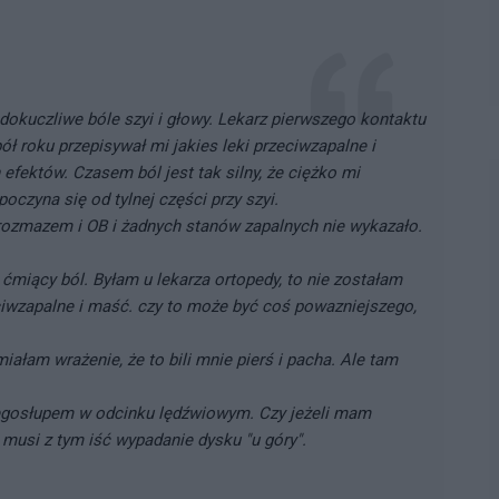
kuczliwe bóle szyi i głowy. Lekarz pierwszego kontaktu
pół roku przepisywał mi jakies leki przeciwzapalne i
efektów. Czasem ból jest tak silny, że ciężko mi
czyna się od tylnej części przy szyi.
rozmazem i OB i żadnych stanów zapalnych nie wykazało.
 ćmiący ból. Byłam u lekarza ortopedy, to nie zostałam
ciwzapalne i maść. czy to może być coś powazniejszego,
iałam wrażenie, że to bili mnie pierś i pacha. Ale tam
ęgosłupem w odcinku lędźwiowym. Czy jeżeli mam
 musi z tym iść wypadanie dysku "u góry".