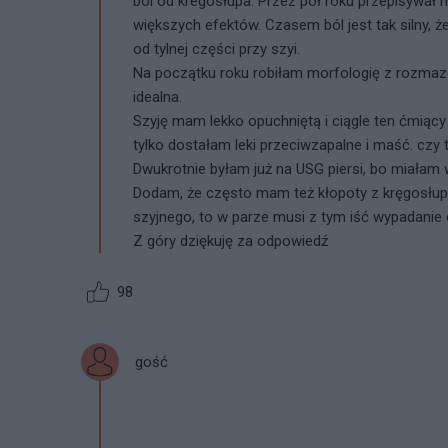
ból od kregosłupa. Przez pół roku przepisywał mi
większych efektów. Czasem ból jest tak silny, 
od tylnej części przy szyi.
Na początku roku robiłam morfologię z rozmaze
idealna.
Szyję mam lekko opuchniętą i ciągle ten ćmiący
tylko dostałam leki przeciwzapalne i maść. czy
Dwukrotnie byłam już na USG piersi, bo miałam w
Dodam, że często mam też kłopoty z kręgosłup
szyjnego, to w parze musi z tym iść wypadanie 
Z góry dziękuję za odpowiedź
98
gość