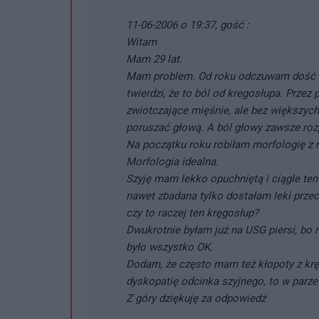
11-06-2006 o 19:37, gość :
Witam
Mam 29 lat.
Mam problem. Od roku odczuwam dość do
twierdzi, że to ból od kregosłupa. Przez 
zwiotczające mięśnie, ale bez większych 
poruszać głową. A ból głowy zawsze rozpo
Na początku roku robiłam morfologię z 
Morfologia idealna.
Szyję mam lekko opuchniętą i ciągle ten
nawet zbadana tylko dostałam leki prze
czy to raczej ten kręgosłup?
Dwukrotnie byłam już na USG piersi, bo m
było wszystko OK.
Dodam, że często mam też kłopoty z kr
dyskopatię odcinka szyjnego, to w parze
Z góry dziękuję za odpowiedź