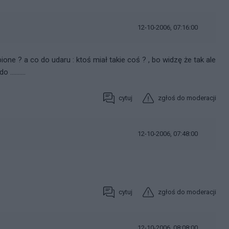
12-10-2006, 07:16:00
ione ? a co do udaru : ktoś miał takie coś ? , bo widzę że tak ale
........
cytuj
zgłoś do moderacji
12-10-2006, 07:48:00
cytuj
zgłoś do moderacji
12-10-2006, 08:08:00