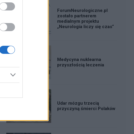
ForumNeurologiczne.pl
zostało partnerem
medialnym projektu
„Neurologia liczy się czas”
Medycyna nuklearna
przyszłością leczenia
Udar mózgu trzecią
przyczyną śmierci Polaków