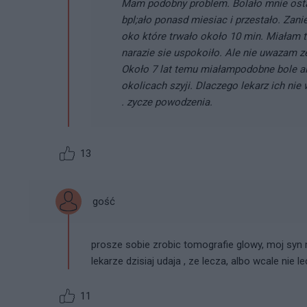
Mam podobny problem. Bolało mnie ost
bpl;ało ponasd miesiac i przestało. Zan
oko które trwało około 10 min. Miałam t
narazie sie uspokoiło. Ale nie uwazam ze
Około 7 lat temu miałampodobne bole al
okolicach szyji. Dlaczego lekarz ich nie
. zycze powodzenia.
13
gość
prosze sobie zrobic tomografie glowy, moj syn
lekarze dzisiaj udaja , ze lecza, albo wcale nie le
11