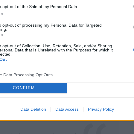
o opt-out of the Sale of my Personal Data.
In
rdzo w tych samych miejscach co mowisz. bpl;ało ponasd
to opt-out of processing my Personal Data for Targeted
ze miałam niedowiedzenie na prawe oko które trwało około 10
ing.
ne
omdlenia
. Wszystko narazie sie uspokoiło. Ale nie uwazam
In
dac piersi. Około 7 lat temu miałampodobne bole ale lzejsze.
o opt-out of Collection, Use, Retention, Sale, and/or Sharing
icach szyji. Dlaczego lekarz ich nie widzi? Nie byłam jeszcze u
ersonal Data that Is Unrelated with the Purposes for which it
lected.
ia.
Out
cytuj
zgłoś do moderacji
ve Data Processing Opt Outs
CONFIRM
10-09-2006, 15:02:00
Data Deletion
Data Access
Privacy Policy