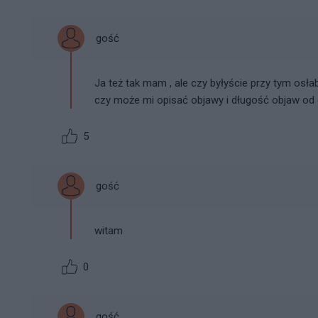
gość
Ja też tak mam , ale czy byłyście przy tym osłab
czy może mi opisać objawy i długość objaw od do ..
5
gość
witam
0
gość