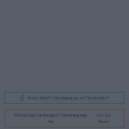
Dobry tekst? Udostępnij go na Facebooku?
Chcesz być na bieżąco? Obserwuj nas
G
o
o
g
l
e
na
News