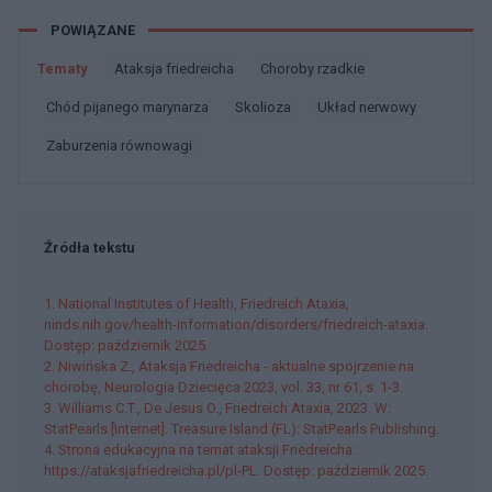
POWIĄZANE
Tematy
Ataksja friedreicha
Choroby rzadkie
Chód pijanego marynarza
Skolioza
Układ nerwowy
Zaburzenia równowagi
Źródła tekstu
1. National Institutes of Health, Friedreich Ataxia,
ninds.nih.gov/health-information/disorders/friedreich-ataxia.
Dostęp: październik 2025.
2. Niwińska Z., Ataksja Friedreicha - aktualne spojrzenie na
chorobę, Neurologia Dziecięca 2023, vol. 33, nr 61, s. 1-3.
3. Williams C.T., De Jesus O., Friedreich Ataxia, 2023. W:
StatPearls [Internet]. Treasure Island (FL): StatPearls Publishing.
4. Strona edukacyjna na temat ataksji Friedreicha:
https://ataksjafriedreicha.pl/pl-PL. Dostęp: październik 2025.