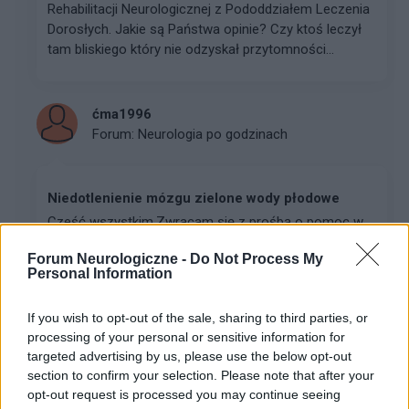
Rehabilitacji Neurologicznej z Pododdziałem Leczenia
Dorosłych. Jakie są Państwa opinie? Czy ktoś leczył
tam bliskiego który nie odzyskał przytomności...
ćma1996
Forum:
Neurologia po godzinach
Niedotlenienie mózgu zielone wody płodowe
Cześć wszystkim, ​Zwracam się z prośbą o pomoc w
analizie mojej sytuacji medycznej oraz o doradztwo w
Forum Neurologiczne -
Do Not Process My
kwestii dalszej diagnostyki neurologicznej. Mam 30 lat i
Personal Information
od dłuższego czasu zmagam się z bariera...
If you wish to opt-out of the sale, sharing to third parties, or
processing of your personal or sensitive information for
gość
targeted advertising by us, please use the below opt-out
Forum:
Udary i tętniaki
section to confirm your selection. Please note that after your
opt-out request is processed you may continue seeing