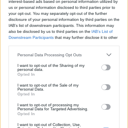
interest-based ads based on personal information utilized by
Tętniak po embolizacji
us or personal information disclosed to third parties prior to
your opt-out. You may separately opt-out of the further
Dzień dobry, tętniaka w mózgu 4mm wykryty w
disclosure of your personal information by third parties on the
październiku 2025r, po wizycie u neurochirurga
IAB’s list of downstream participants. This information may
kwalifikacja na embolizacje . Przed tym nudności,
also be disclosed by us to third parties on the
IAB’s List of
zawroty głowy przez które pobyt w szpitalu tam
Downstream Participants
that may further disclose it to other
wykryto tę...
third parties.
Personal Data Processing Opt Outs
gość
I want to opt-out of the Sharing of my
Forum:
Udary i tętniaki
personal data.
Opted In
I want to opt-out of the Sale of my
Klipsowanie rozarwanego naczynia
Personal Data.
Drodzy Państwo, W 2006 roku doznałem ciężkiego
Opted In
wylewu krwi do mózgu, wywołanego pęknięciem
I want to opt-out of processing my
tętniaka. Kiedy przybyło pogotowie, byłem już
Personal Data for Targeted Advertising.
nieprzytomny. O tym, co się ze mną dalej działo, wiem
Opted In
o tym...
I want to opt-out of Collection, Use,