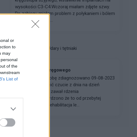
wysokości C3-C4.Wczoraj miałam zdjęte szwy.
Po zabiegu miałam problem z połykaniem i bólem
gardła, po zastos...
sonal or
gość
ection to
Forum:
Udary i tętniaki
ou may
 personal
out of the
Zawał rdzenia kręgowego
 downstream
Witam Moją chorobę zdiagnozowano 09-08-2023
B’s List of
jest to szok stracić czucie z dnia na dzień
okazało się że to zawał rdzenia
kręgowego.Stwierdzono że to od przebytej
Boleriozy, ciągle rehabilitacja le...