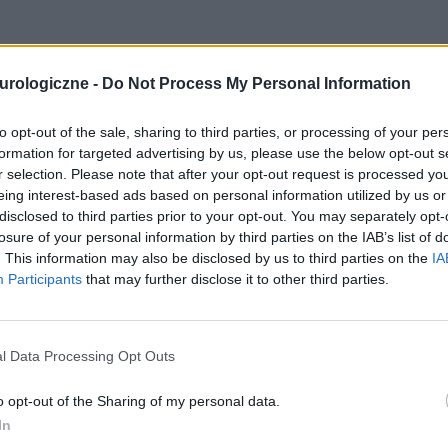
urologiczne -
Do Not Process My Personal Information
to opt-out of the sale, sharing to third parties, or processing of your per
formation for targeted advertising by us, please use the below opt-out s
r selection. Please note that after your opt-out request is processed y
eing interest-based ads based on personal information utilized by us or
disclosed to third parties prior to your opt-out. You may separately opt-
losure of your personal information by third parties on the IAB’s list of
. This information may also be disclosed by us to third parties on the
IA
ś główną przyczynę długotrwałych
Participants
that may further disclose it to other third parties.
oku
udaru
mózgu doświadcza ok. 90 tys. osób, z
lisko 50 tys. pacjentów żyje ze
stwardnieniem
l Data Processing Opt Outs
niezwiązaną z urazem przyczyną niepełnosprawności
o opt-out of the Sharing of my personal data.
mierzą się z
padaczką
czy chorobami
In
eimera
czy
choroba Parkinsona
.