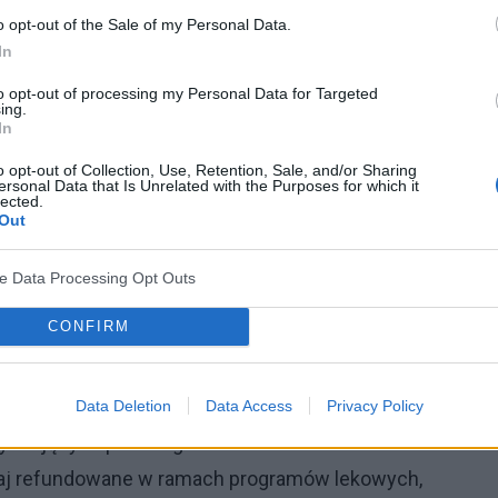
o opt-out of the Sale of my Personal Data.
 zmienił oblicze neurologii
In
to opt-out of processing my Personal Data for Targeted
nak prowadzić do trwałej niesprawności.
ing.
In
 które potrafią bardzo skutecznie hamować progresję
o opt-out of Collection, Use, Retention, Sale, and/or Sharing
zdrowia pacjentów. Nowoczesne leczenie poprawia
ersonal Data that Is Unrelated with the Purposes for which it
lected.
ostać aktywnymi zawodowo i społecznie. Widać to
Out
 stwardnienia rozsianego: dzięki nowoczesnym
ve Data Processing Opt Outs
czy hospitalizacji z powodu SM systematycznie
rzalne efekty, jakie niesie dostęp do nowoczesnych
CONFIRM
na Kułakowska.
zwijającą się dziedziną medycyny, a ostatnia dekada
Data Deletion
Data Access
Privacy Policy
fikujących przebieg wielu chorób układu
zaj refundowane w ramach programów lekowych,