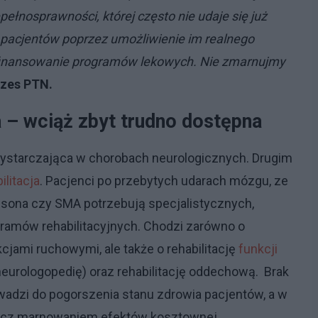
ełnosprawności, której często nie udaje się już
e pacjentów poprzez umożliwienie im realnego
e finansowanie programów lekowych. Nie zmarnujmy
ezes PTN.
a – wciąż zbyt trudno dostępna
 wystarczająca w chorobach neurologicznych. Drugim
ilitacja
. Pacjenci po przebytych udarach mózgu, ze
nsona czy SMA potrzebują specjalistycznych,
gramów rehabilitacyjnych. Chodzi zarówno o
kcjami ruchowymi, ale także o rehabilitację
funkcji
(neurologopedię) oraz rehabilitację oddechową. Brak
owadzi do pogorszenia stanu zdrowia pacjentów, a w
wręcz marnowaniem efektów kosztownej