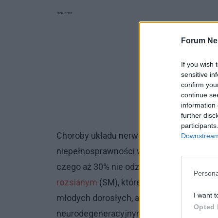
Reklama:
Forum Ne
If you wish 
sensitive in
confirm you
continue se
information 
further disc
participants
Choroby układu nerwowego stanowią dzi
Downstream 
niepełnosprawności w Polsce. Każdego r
czego aż 30% nie odzyskuje sprawności. B
Persona
rozsianym
(SM), które jest najczęstszą 
I want t
młodych dorosłych, a setki tysięcy osób 
Opted 
neurodegeneracyjnymi, jak
choroba Alzh