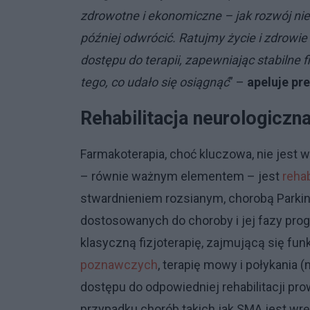
zdrowotne i ekonomiczne – jak rozwój niep
później odwrócić. Ratujmy życie i zdrowi
dostępu do terapii, zapewniając stabiln
tego, co udało się osiągnąć
” –
apeluje pr
Rehabilitacja neurologiczn
Farmakoterapia, choć kluczowa, nie jest
– równie ważnym elementem – jest
rehab
stwardnieniem rozsianym, chorobą Parki
dostosowanych do choroby i jej fazy pro
klasyczną fizjoterapię, zajmującą się fun
poznawczych
, terapię mowy i połykania 
dostępu do odpowiedniej rehabilitacji pr
przypadku chorób takich jak SMA jest 