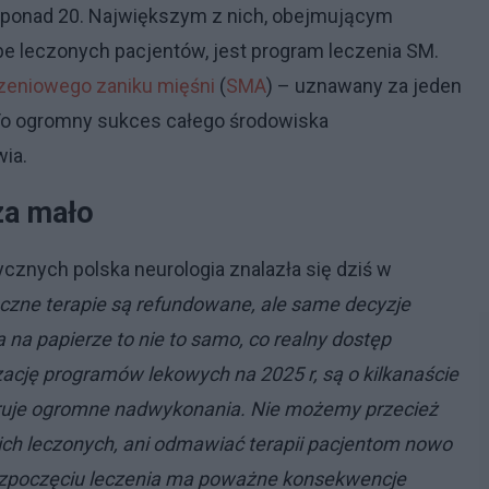
e ponad 20. Największym z nich, obejmującym
zbe leczonych pacjentów, jest program leczenia SM.
zeniowego
zaniku mięśni
(
SMA
) – uznawany za jeden
 To ogromny sukces całego środowiska
ia.
za mało
nych polska neurologia znalazła się dziś w
zne terapie są refundowane, ale same decyzje
 na papierze to nie to samo, co realny dostęp
zację programów lekowych na 2025 r, są o kilkanaście
neruje ogromne nadwykonania. Nie możemy przecież
ch leczonych, ani odmawiać terapii pacjentom nowo
zpoczęciu leczenia ma poważne konsekwencje