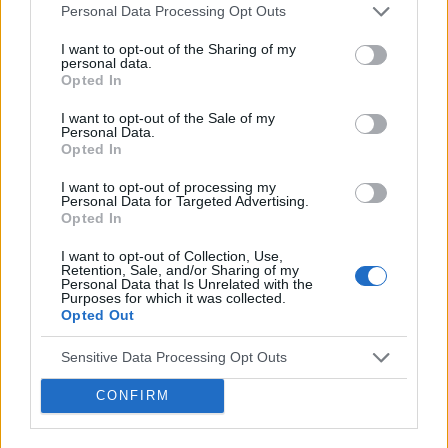
Personal Data Processing Opt Outs
Dobry tekst? Udostępnij go na Facebooku?
I want to opt-out of the Sharing of my
personal data.
Opted In
Chcesz być na bieżąco? Obserwuj nas
G
o
o
g
l
e
na
News
I want to opt-out of the Sale of my
Personal Data.
Opted In
POWIĄZANE
I want to opt-out of processing my
Tematy
Kofeina w schorzeniach otępiennych
Personal Data for Targeted Advertising.
Opted In
łagodne zaburzenia funkcji poznawczych
I want to opt-out of Collection, Use,
Prewencja dietą
Schorzenia otępienne
Retention, Sale, and/or Sharing of my
Personal Data that Is Unrelated with the
Purposes for which it was collected.
Zobacz także w języku
english
español
français
Opted Out
deutsch
Sensitive Data Processing Opt Outs
CONFIRM
Źródła tekstu