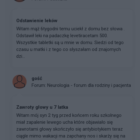
Odstawienie leków
Witam mąż 6tygodni temu uciekł z domu bez słowa .
Odstawił leki na padaczkę levetiracetam 500.
Wszystkie tabletki są u mnie w domu. Siedzi od tego
czasu u matki i z tego co słyszałam od znajomych
dzi...
gość
Forum:
Neurologia - forum dla rodziny i pacjenta
Zawroty głowy u 7 latka
Witam mój syn 2 tyg przed końcem roku szkolnego
miał zapalenie lewego ucha które objawiało się
zawrotami głowy skończyło się antybiotykiem teraz
ciągle mimo wakacji ma zapchany nos i skarży się na