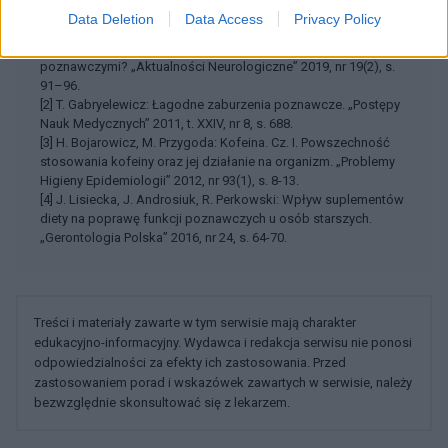
Data Deletion
Data Access
Privacy Policy
[1] A. Barczak: Czy interwencje dietetyczne mogą opóźniać
rozwój otępienia u osób z łagodnymi zaburzeniami
poznawczymi? „Aktualności Neurologiczne” 2019, nr 19(2), s.
91–96.
[2] T. Gabryelewicz: Łagodne zaburzenia poznawcze. „Postępy
Nauk Medycznych” 2011, t. XXIV, nr 8, s. 688.
[3] H. Bojarowicz, M. Przygoda: Kofeina. Cz. I. Powszechność
stosowania kofeiny oraz jej działanie na organizm. „Problemy
Higieny Epidemiologii” 2012, nr 93(1), s. 8-13.
[4] J. Lisiecka, J. Androsiuk, R. Perkowski: Wpływ suplementów
diety na poprawę funkcji poznawczych u osób starszych.
„Gerontologia Polska” 2016, nr 24, s. 64-70.
Treści i materiały zawarte w tym serwisie mają charakter
edukacyjno-informacyjny. Wydawca i redakcja serwisu nie ponosi
odpowiedzialności za efekty ich zastosowania. Przed
zastosowaniem porad i wskazówek zawartych w serwisie, należy
bezwzględnie skonsultować się z lekarzem.