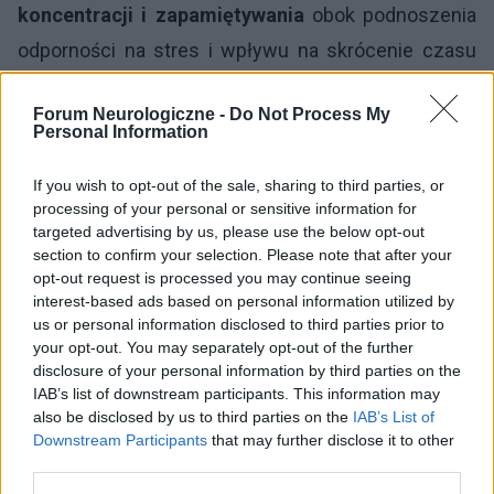
koncentracji i zapamiętywania
obok podnoszenia
odporności na stres i wpływu na skrócenie czasu
reakcji. Poza tym żeń-szeń działa stymulująco na
Forum Neurologiczne -
Do Not Process My
układ odpornościowy, przyczynia się do spadku
Personal Information
glukozy we krwi, a także sprawdza się w walce z
If you wish to opt-out of the sale, sharing to third parties, or
nadwagą. Podobnie jak w przypadku kofeiny nie ma
processing of your personal or sensitive information for
na chwilę obecną standaryzowanych badań, które
targeted advertising by us, please use the below opt-out
section to confirm your selection. Please note that after your
dawałyby dowód dla hipotezy opóźniania schorzeń
opt-out request is processed you may continue seeing
otępiennych, a wnioski opiera się obserwacjach
interest-based ads based on personal information utilized by
us or personal information disclosed to third parties prior to
pojedynczych przypadków [1].
your opt-out. You may separately opt-out of the further
disclosure of your personal information by third parties on the
IAB’s list of downstream participants. This information may
also be disclosed by us to third parties on the
IAB’s List of
1
2
Downstream Participants
that may further disclose it to other
third parties.