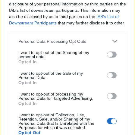
zawroty głowy przez które pobyt w szpitalu tam
disclosure of your personal information by third parties on the
wykryto tę...
IAB’s list of downstream participants. This information may
also be disclosed by us to third parties on the
IAB’s List of
Downstream Participants
that may further disclose it to other
third parties.
gość
Forum:
Udary i tętniaki
Personal Data Processing Opt Outs
I want to opt-out of the Sharing of my
personal data.
Klipsowanie rozarwanego naczynia
Opted In
Drodzy Państwo, W 2006 roku doznałem ciężkiego
wylewu krwi do mózgu, wywołanego pęknięciem
I want to opt-out of the Sale of my
Personal Data.
tętniaka. Kiedy przybyło pogotowie, byłem już
Opted In
nieprzytomny. O tym, co się ze mną dalej działo, wiem
o tym...
I want to opt-out of processing my
Personal Data for Targeted Advertising.
Opted In
gość
I want to opt-out of Collection, Use,
Retention, Sale, and/or Sharing of my
Forum:
Neurologia po godzinach
Personal Data that Is Unrelated with the
Purposes for which it was collected.
Opted Out