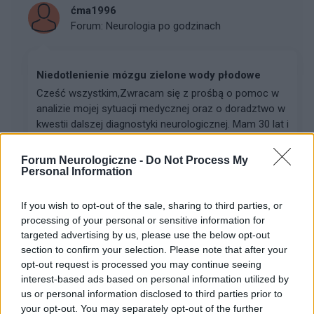
ćma1996
Forum:
Neurologia po godzinach
Niedotlenienie mózgu zielone wody płodowe
Cześć wszystkim, ​Zwracam się z prośbą o pomoc w
analizie mojej sytuacji medycznej oraz o doradztwo w
kwestii dalszej diagnostyki neurologicznej. Mam 30 lat i
od dłuższego czasu zmagam się z bariera...
Forum Neurologiczne -
Do Not Process My
Personal Information
gość
Forum:
Udary i tętniaki
If you wish to opt-out of the sale, sharing to third parties, or
processing of your personal or sensitive information for
targeted advertising by us, please use the below opt-out
section to confirm your selection. Please note that after your
Tętniak po embolizacji
opt-out request is processed you may continue seeing
Dzień dobry, tętniaka w mózgu 4mm wykryty w
interest-based ads based on personal information utilized by
październiku 2025r, po wizycie u neurochirurga
us or personal information disclosed to third parties prior to
kwalifikacja na embolizacje . Przed tym nudności,
your opt-out. You may separately opt-out of the further