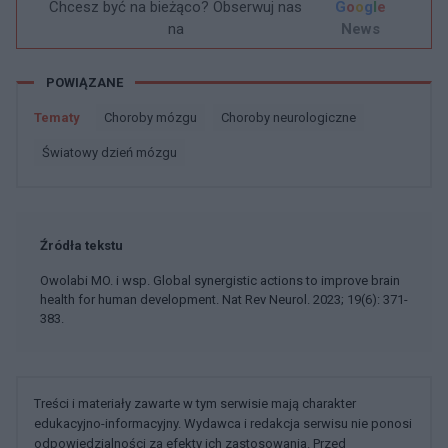
Chcesz być na bieżąco? Obserwuj nas
G
o
o
g
l
e
na
News
POWIĄZANE
Tematy
Choroby mózgu
Choroby neurologiczne
światowy dzień mózgu
Źródła tekstu
Owolabi MO. i wsp. Global synergistic actions to improve brain
health for human development. Nat Rev Neurol. 2023; 19(6): 371-
383.
Treści i materiały zawarte w tym serwisie mają charakter
edukacyjno-informacyjny. Wydawca i redakcja serwisu nie ponosi
odpowiedzialności za efekty ich zastosowania. Przed