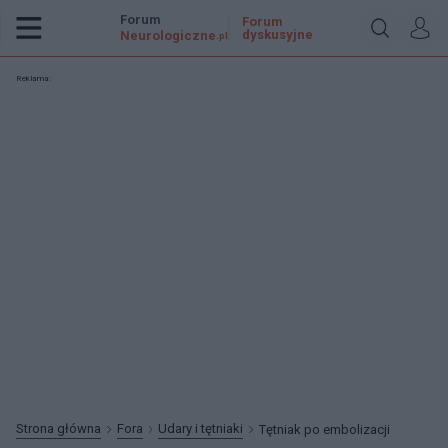
Forum
Forum
dyskusyjne
Neurologiczne
.pl
Reklama:
Strona główna
Fora
Udary i tętniaki
Tętniak po embolizacji