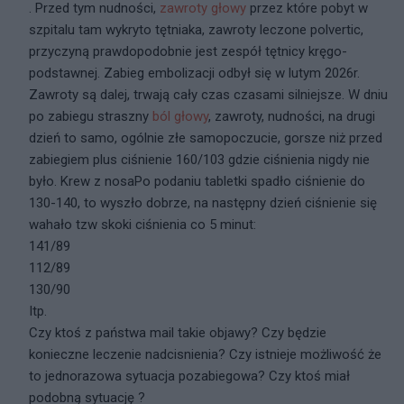
. Przed tym nudności,
zawroty głowy
przez które pobyt w
szpitalu tam wykryto tętniaka, zawroty leczone polvertic,
przyczyną prawdopodobnie jest zespół tętnicy kręgo-
podstawnej. Zabieg embolizacji odbył się w lutym 2026r.
Zawroty są dalej, trwają cały czas czasami silniejsze. W dniu
po zabiegu straszny
ból głowy
, zawroty, nudności, na drugi
dzień to samo, ogólnie złe samopoczucie, gorsze niż przed
zabiegiem plus ciśnienie 160/103 gdzie ciśnienia nigdy nie
było. Krew z nosaPo podaniu tabletki spadło ciśnienie do
130-140, to wyszło dobrze, na następny dzień ciśnienie się
wahało tzw skoki ciśnienia co 5 minut:
141/89
112/89
130/90
Itp.
Czy ktoś z państwa mail takie objawy? Czy będzie
konieczne leczenie nadcisnienia? Czy istnieje możliwość że
to jednorazowa sytuacja pozabiegowa? Czy ktoś miał
podobną sytuację ?