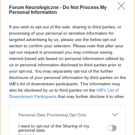
Forum Neurologiczne -
Do Not Process My
Personal Information
Ataksja
Dzień dobry. Od nurologa usłyszałam że mam
If you wish to opt-out of the sale, sharing to third parties, or
ataksje. Skończyłam 50 lat,odkąd pamiętam
processing of your personal or sensitive information for
zawsze byłam aktywna w sporcie,u mnie w
Forum:
Neurologia - forum dla rodziny i pacjenta
targeted advertising by us, please use the below opt-out
rodzinie nikt nie chorował a mnie to spotkało.
section to confirm your selection. Please note that after your
opt-out request is processed you may continue seeing
interest-based ads based on personal information utilized by
us or personal information disclosed to third parties prior to
gość
your opt-out. You may separately opt-out of the further
disclosure of your personal information by third parties on the
IAB’s list of downstream participants. This information may
Tętniak po embolizacji
also be disclosed by us to third parties on the
IAB’s List of
Dzień dobry, tętniaka w mózgu 4mm wykryty w
Downstream Participants
that may further disclose it to other
third parties.
październiku 2025r, po wizycie u neurochirurga
kwalifikacja na embolizacje . Przed tym
Forum:
Udary i tętniaki
Personal Data Processing Opt Outs
nudności, zawroty głowy przez które pobyt w
szpitalu tam wykryto tętniaka, zawroty leczone
I want to opt-out of the Sharing of my
polvertic, przyczyną prawdopodobnie jest
personal data.