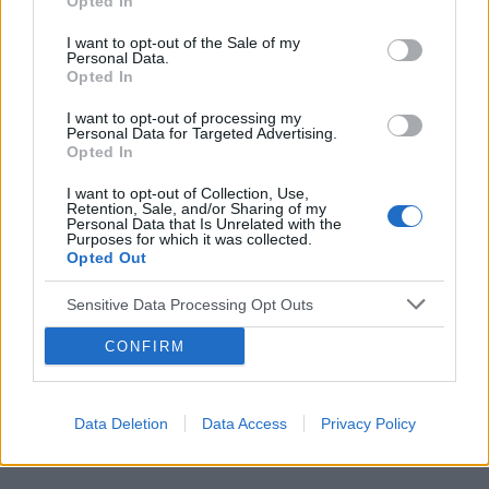
Opted In
zespół tętnicy kręgo-podstawnej. Zabieg
POWIĄZANE
embolizacji odbył się w lutym 2026r. Zawroty są
I want to opt-out of the Sale of my
dalej, trwają cały czas czasami silniejsze. W dniu
Tematy
udar
tętniak
udar mózgu
krwiak
Personal Data.
po zabiegu straszny ból głowy, zawroty,
Opted In
kora mózgowa
nudności, na drugi dzień to samo, ogólnie złe
I want to opt-out of processing my
samopoczucie, gorsze niż przed zabiegiem plus
Personal Data for Targeted Advertising.
ciśnienie 160/103 gdzie ciśnienia nigdy nie było.
Opted In
Reklama:
Krew z nosaPo podaniu tabletki spadło ciśnienie
I want to opt-out of Collection, Use,
do 130-140, to wyszło dobrze, na następny
Retention, Sale, and/or Sharing of my
dzień ciśnienie się wahało tzw skoki ciśnienia co
Personal Data that Is Unrelated with the
Purposes for which it was collected.
5 minut: 141/89 112/89 130/90 Itp. Czy ktoś z
Opted Out
państwa mail takie objawy? Czy będzie
konieczne leczenie nadcisnienia? Czy istnieje
Sensitive Data Processing Opt Outs
możliwość że to jednorazowa sytuacja
pozabiegowa? Czy ktoś miał podobną sytuację
CONFIRM
?
Data Deletion
Data Access
Privacy Policy