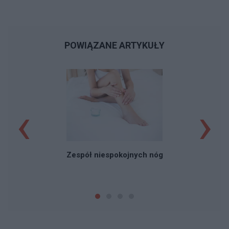
POWIĄZANE ARTYKUŁY
‹
›
Ch
Zespół niespokojnych nóg