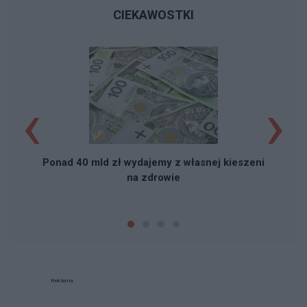
CIEKAWOSTKI
‹
›
k
Ponad 40 mld zł wydajemy z własnej kieszeni
na zdrowie
Reklama: