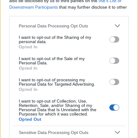
also be disclosed by us to third parties on the
IAB’s List of
Downstream Participants
that may further disclose it to other
Eliminacja czynników ryzyka może znacząco
third parties.
zmniejszyć przypadki występowania demencji
Personal Data Processing Opt Outs
I want to opt-out of the Sharing of my
personal data.
Opted In
I want to opt-out of the Sale of my
Personal Data.
Opted In
Reklama:
I want to opt-out of processing my
Personal Data for Targeted Advertising.
Opted In
I want to opt-out of Collection, Use,
Retention, Sale, and/or Sharing of my
Personal Data that Is Unrelated with the
Purposes for which it was collected.
Opted Out
Sensitive Data Processing Opt Outs