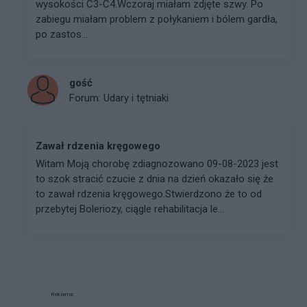
wysokości C3-C4.Wczoraj miałam zdjęte szwy. Po
zabiegu miałam problem z połykaniem i bólem gardła,
po zastos...
gość
Forum:
Udary i tętniaki
Zawał rdzenia kręgowego
Witam Moją chorobę zdiagnozowano 09-08-2023 jest
to szok stracić czucie z dnia na dzień okazało się że
to zawał rdzenia kręgowego.Stwierdzono że to od
przebytej Boleriozy, ciągle rehabilitacja le...
Reklama: