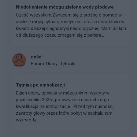
Niedotlenienie mózgu zielone wody płodowe
Cześć wszystkim, ​Zwracam się z prośbą o pomoc w
analizie mojej sytuacji medycznej oraz o doradztwo w
kwestii dalszej diagnostyki neurologicznej. Mam 30 lat i
od dłuższego czasu zmagam się z bariera...
gość
Forum:
Udary i tętniaki
Tętniak po embolizacji
Dzień dobry, tętniaka w mózgu 4mm wykryty w
październiku 2025r, po wizycie u neurochirurga
kwalifikacja na embolizacje . Przed tym nudności,
zawroty głowy przez które pobyt w szpitalu tam
wykryto tę...