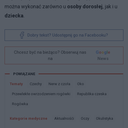
można wykonać zarówno u
osoby dorosłej
, jak i u
dziecka
.
Dobry tekst? Udostępnij go na Facebooku?
Chcesz być na bieżąco? Obserwuj nas
G
o
o
g
l
e
na
News
POWIĄZANE
Tematy
Czechy
Nerw z czoła
Oko
Przewlekłe owrzodzeniem rogówki
Republika czeska
Rogówka
Kategorie medyczne
Aktualnośći
Oczy
Okulistyka