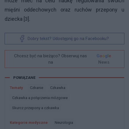
może mieć na celu naukę regulowania swoich
mięśni oddechowych oraz ruchów przepony u
dziecka [3].
Dobry tekst? Udostępnij go na Facebooku?
Chcesz być na bieżąco? Obserwuj nas
G
o
o
g
l
e
na
News
POWIĄZANE
Tematy
Czkanie
Czkawka
Czkawka a połączenia mózgowe
Skurcz przepony a czkawka
Kategorie medyczne
Neurologia