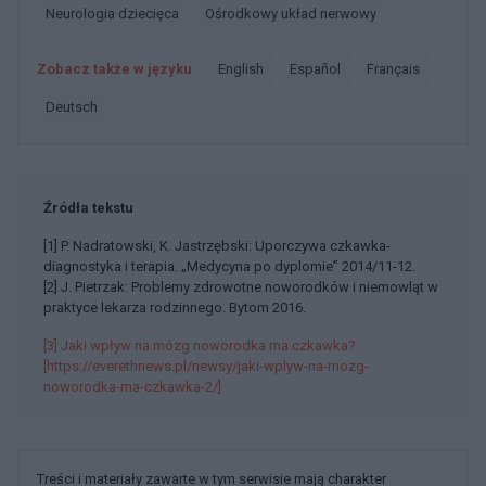
Neurologia dziecięca
Ośrodkowy układ nerwowy
Zobacz także w języku
english
español
français
deutsch
Źródła tekstu
[1] P. Nadratowski, K. Jastrzębski: Uporczywa czkawka-
diagnostyka i terapia. „Medycyna po dyplomie” 2014/11-12.
[2] J. Pietrzak: Problemy zdrowotne noworodków i niemowląt w
praktyce lekarza rodzinnego. Bytom 2016.
[3] Jaki wpływ na mózg noworodka ma czkawka?
[https://everethnews.pl/newsy/jaki-wplyw-na-mozg-
noworodka-ma-czkawka-2/]
Treści i materiały zawarte w tym serwisie mają charakter