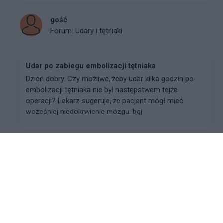
gość
Forum:
Udary i tętniaki
Udar po zabiegu embolizacji tętniaka
Dzień dobry. Czy możliwe, żeby udar kilka godzin po
embolizacji tętniaka nie był następstwem tejże
operacji? Lekarz sugeruje, że pacjent mógł mieć
wcześniej niedokrwienie mózgu. bgj
berek
Forum:
Neurologia po godzinach
Zespół niespokojnych nóg
ARTYKUŁ: Zespół niespokojnych nógkliknij tutaj, aby
przeczytać komentowany artykułczy istnieje jakaś