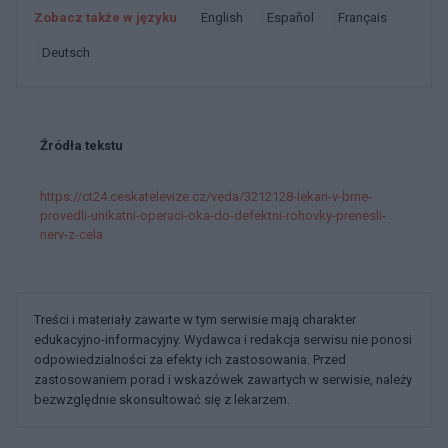
Zobacz także w języku
english
español
français
deutsch
Źródła tekstu
https://ct24.ceskatelevize.cz/veda/3212128-lekari-v-brne-
provedli-unikatni-operaci-oka-do-defektni-rohovky-prenesli-
nerv-z-cela
Treści i materiały zawarte w tym serwisie mają charakter
edukacyjno-informacyjny. Wydawca i redakcja serwisu nie ponosi
odpowiedzialności za efekty ich zastosowania. Przed
zastosowaniem porad i wskazówek zawartych w serwisie, należy
bezwzględnie skonsultować się z lekarzem.