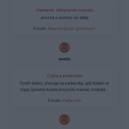
zlamanie sklepienia czaszki
proszę o pomoc co dalej
Forum:
Neurologia po godzinach
evelin
Ciąża a padaczka
Dzień dobry, choruję na padaczkę, gdy byłam w
ciąży (pewnie każda przyszła mama) szukałam
informacji czy przy lekach, które biorę urodziły
Forum:
Padaczka
się zdrowe dzieci. Mało jest takich informacji w
sieci. Wymyśliłam z mężem, że założę fundację,
która stworzy możliwość dodawania przez
Mamy swoich "historii, aby druga strona mogła
poczytać jak przebiegała ciąża na danych