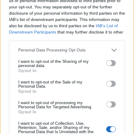
us or personal information disclosed to third parties prior to
drzemki w ciągu dnia też zrywy się trafiają ale
your opt-out. You may separately opt-out of the further
POWIĄZANE
słabsze, staram się drzemek nie robić. Niczego
disclosure of your personal information by third parties on the
nie pamiętam. Głównie te zrywy występują w
IAB’s list of downstream participants. This information may
Tematy
czas wolny
neurologia
rozrywka
pierwszej połowie nocy Kamera rejestruje mi
also be disclosed by us to third parties on the
IAB’s List of
około od 2 do 5 ciężkich zrywów co noc, w tym
Downstream Participants
that may further disclose it to other
neurolog
około 40-50 mikroprzebudzeń gdzie otwieram
third parties.
oczy. Neurolog postawił diagnozę G40 i
Personal Data Processing Opt Outs
Reklama:
zadeklarował, że to na 90% padaczka nocna.
Dostałem Levatyracetam na próbę zaczynając
I want to opt-out of the Sharing of my
od 250mg x 2 aż do 1250 x 2 na dobę. Poprawy
personal data.
Opted In
nie widzę żadnej. W szpitalu terminy na rok do
przodu, nie wiem nawet od czego zacząć. Lek
I want to opt-out of the Sale of my
praktycznie nie działa a żyć jakoś trzeba.W ciągu
Personal Data.
dnia totalna padaka i zmęczenie. Wszystko się
Opted In
uaktywniło gdy zacząłem mocno redukować
I want to opt-out of processing my
wagę w styczniu, odstawiłem cukier, zacząłem
Personal Data for Targeted Advertising.
się ruszać, wpadłem w lekki stres metaboliczny.
Opted In
Może ktoś ma podobny problem?
I want to opt-out of Collection, Use,
Retention, Sale, and/or Sharing of my
Personal Data that Is Unrelated with the