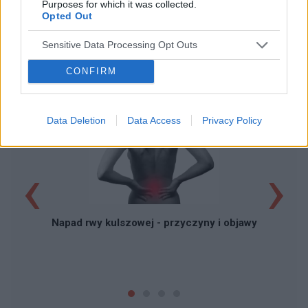
Purposes for which it was collected.
Opted Out
Sensitive Data Processing Opt Outs
CONFIRM
POWIĄZANE ARTYKUŁY
Data Deletion
Data Access
Privacy Policy
‹
›
Bó
Napad rwy kulszowej - przyczyny i objawy