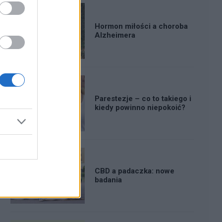
Hormon miłości a choroba
Alzheimera
Parestezje – co to takiego i
kiedy powinno niepokoić?
CBD a padaczka: nowe
badania