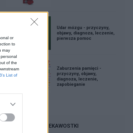
Udar mózgu - przyczyny,
objawy, diagnoza, leczenie,
sonal or
pierwsza pomoc
ection to
ou may
 personal
out of the
Zaburzenia pamięci -
 downstream
przyczyny, objawy,
B’s List of
diagnoza, leczenie,
zapobieganie
CIEKAWOSTKI