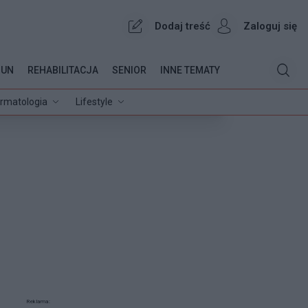
Dodaj treść
Zaloguj się
OUN
REHABILITACJA
SENIOR
INNE TEMATY
rmatologia
Lifestyle
Reklama: