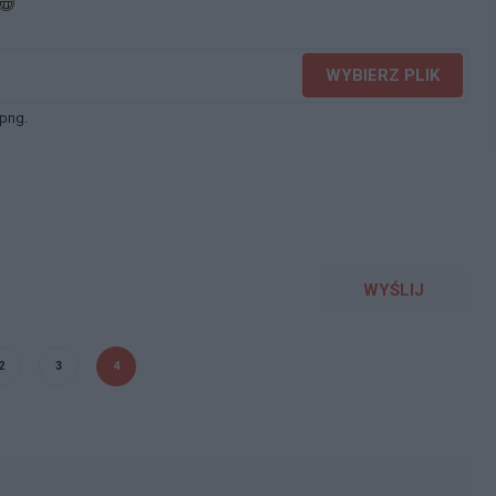
WYBIERZ PLIK
 png.
WYŚLIJ
2
3
4