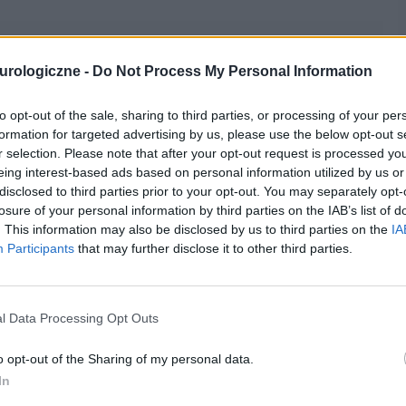
30-11-2025, 01:26:26
urologiczne -
Do Not Process My Personal Information
 chore na paraplegia spastyczną . Potrzebuję pomocy mój e-
to opt-out of the sale, sharing to third parties, or processing of your per
formation for targeted advertising by us, please use the below opt-out s
r selection. Please note that after your opt-out request is processed y
eing interest-based ads based on personal information utilized by us or
cytuj
zgłoś do moderacji
disclosed to third parties prior to your opt-out. You may separately opt-
losure of your personal information by third parties on the IAB’s list of
. This information may also be disclosed by us to third parties on the
IA
09-01-2026, 21:57:57
Participants
that may further disclose it to other third parties.
l Data Processing Opt Outs
o opt-out of the Sharing of my personal data.
In
 z osobami które maja do czyniena z ta choroba .