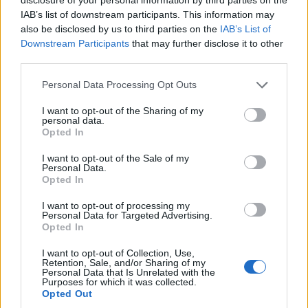
wykryto tę...
IAB’s list of downstream participants. This information may
also be disclosed by us to third parties on the
IAB’s List of
Downstream Participants
that may further disclose it to other
gość
third parties.
Forum:
Udary i tętniaki
Personal Data Processing Opt Outs
I want to opt-out of the Sharing of my
Klipsowanie rozarwanego naczynia
personal data.
Drodzy Państwo, W 2006 roku doznałem ciężkiego
Opted In
wylewu krwi do mózgu, wywołanego pęknięciem
I want to opt-out of the Sale of my
tętniaka. Kiedy przybyło pogotowie, byłem już
Personal Data.
nieprzytomny. O tym, co się ze mną dalej działo, wiem
Opted In
o tym...
I want to opt-out of processing my
Personal Data for Targeted Advertising.
Opted In
gość
I want to opt-out of Collection, Use,
Forum:
Neurologia po godzinach
Retention, Sale, and/or Sharing of my
Personal Data that Is Unrelated with the
Purposes for which it was collected.
Opted Out
Operacja kręgosłupa szyjnego