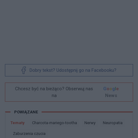
Dobry tekst? Udostępnij go na Facebooku?
Chcesz być na bieżąco? Obserwuj nas
G
o
o
g
l
e
na
News
POWIĄZANE
Tematy
Charcota-mariego-tootha
Nerwy
Neuropatia
Zaburzenia czucia