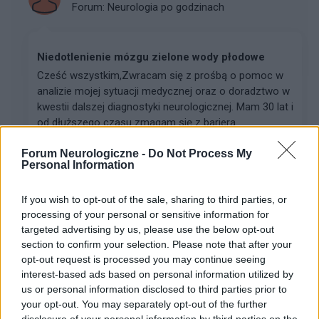
Forum:
Neurologia po godzinach
Niedotlenienie mózgu zielone wody płodowe
Cześć wszystkim, ​Zwracam się z prośbą o pomoc w
analizie mojej sytuacji medycznej oraz o doradztwo w
kwestii dalszej diagnostyki neurologicznej. Mam 30 lat i
od dłuższego czasu zmagam się z bariera...
Forum Neurologiczne -
Do Not Process My
Personal Information
gość
Forum:
Udary i tętniaki
If you wish to opt-out of the sale, sharing to third parties, or
processing of your personal or sensitive information for
targeted advertising by us, please use the below opt-out
Tętniak po embolizacji
section to confirm your selection. Please note that after your
Dzień dobry, tętniaka w mózgu 4mm wykryty w
opt-out request is processed you may continue seeing
październiku 2025r, po wizycie u neurochirurga
interest-based ads based on personal information utilized by
kwalifikacja na embolizacje . Przed tym nudności,
us or personal information disclosed to third parties prior to
zawroty głowy przez które pobyt w szpitalu tam
your opt-out. You may separately opt-out of the further
disclosure of your personal information by third parties on the