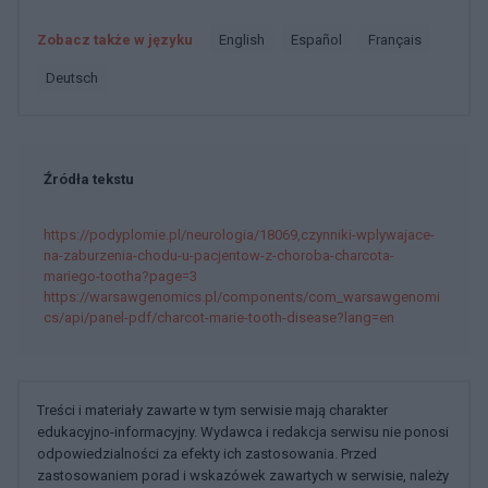
Zobacz także w języku
english
español
français
deutsch
Źródła tekstu
https://podyplomie.pl/neurologia/18069,czynniki-wplywajace-
na-zaburzenia-chodu-u-pacjentow-z-choroba-charcota-
mariego-tootha?page=3
https://warsawgenomics.pl/components/com_warsawgenomi
cs/api/panel-pdf/charcot-marie-tooth-disease?lang=en
Treści i materiały zawarte w tym serwisie mają charakter
edukacyjno-informacyjny. Wydawca i redakcja serwisu nie ponosi
odpowiedzialności za efekty ich zastosowania. Przed
zastosowaniem porad i wskazówek zawartych w serwisie, należy