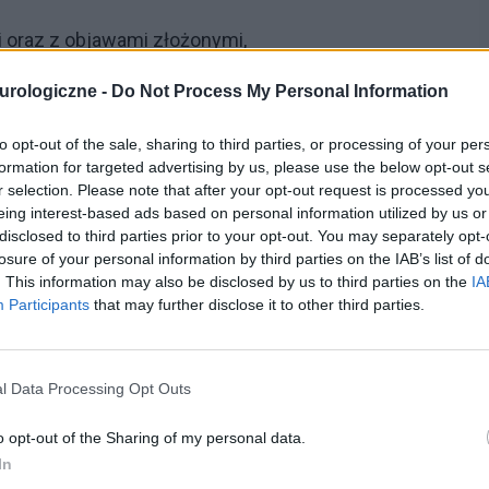
 oraz z objawami złożonymi,
urologiczne -
Do Not Process My Personal Information
to opt-out of the sale, sharing to third parties, or processing of your per
formation for targeted advertising by us, please use the below opt-out s
r selection. Please note that after your opt-out request is processed y
eing interest-based ads based on personal information utilized by us or
jawy pacjenta, wywiad rodzinny w kierunku
disclosed to third parties prior to your opt-out. You may separately opt-
losure of your personal information by third parties on the IAB’s list of
EG
, badanie RTG czaszki, badanie poziomu cukru,
. This information may also be disclosed by us to third parties on the
IA
ewnych lekarz może zalecić również tomografię
Participants
that may further disclose it to other third parties.
l Data Processing Opt Outs
? Udostępnij go na Facebooku?
o opt-out of the Sharing of my personal data.
In
co? Obserwuj nas na
G
o
o
g
l
e
News