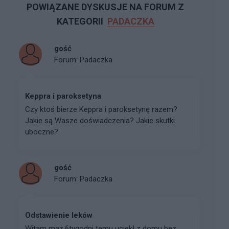
POWIĄZANE DYSKUSJE NA FORUM Z
KATEGORII
PADACZKA
gość
Forum:
Padaczka
Keppra i paroksetyna
Czy ktoś bierze Keppra i paroksetynę razem?
Jakie są Wasze doświadczenia? Jakie skutki
uboczne?
gość
Forum:
Padaczka
Odstawienie leków
Witam mąż 6tygodni temu uciekł z domu bez