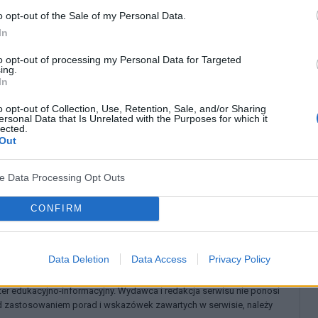
o opt-out of the Sale of my Personal Data.
In
to opt-out of processing my Personal Data for Targeted
ing.
In
Padaczka
o opt-out of Collection, Use, Retention, Sale, and/or Sharing
ersonal Data that Is Unrelated with the Purposes for which it
français
deutsch
lected.
Out
ve Data Processing Opt Outs
CONFIRM
Dowżenko {w:] „Neurologia kliniczna” pod red. A. Dowżenki, I. Walda,
Data Deletion
Data Access
Privacy Policy
kter edukacyjno-informacyjny. Wydawca i redakcja serwisu nie ponosi
ed zastosowaniem porad i wskazówek zawartych w serwisie, należy