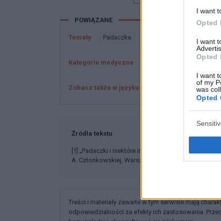
I want t
POWIĄZANE
Opted 
Tematy
Padaczka
I want 
Advertis
Opted 
Kategorie medyczne
Neurologia
Padaczka
I want t
of my P
Zobacz także w języku
english
español
was col
Opted 
Sensiti
Źródła tekstu
[1] „Padaczki i niektóre inne choroby napadowe” A. 
A. Członkowskiej, Warszawa 1980
Treści i materiały zawarte w tym serwisie mają chara
odpowiedzialności za efekty ich zastosowania. Prz