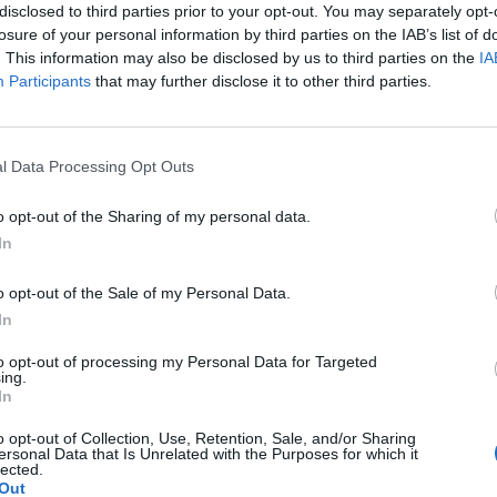
disclosed to third parties prior to your opt-out. You may separately opt-
losure of your personal information by third parties on the IAB’s list of
. This information may also be disclosed by us to third parties on the
IA
Participants
that may further disclose it to other third parties.
wką w hłowie przy wodogłowiu.Czy to wogóle możliwe?
pacjenta
l Data Processing Opt Outs
o opt-out of the Sharing of my personal data.
 włączyć do pisania o tej chorobie ponieważ sama10 lat
In
temu przeszłam tą samą chorobę ja życia uczę się od nowa doslownie wszystkiego
o opt-out of the Sale of my Personal Data.
pacjenta
In
to opt-out of processing my Personal Data for Targeted
ing.
In
ty w październiku 2025r, po wizycie u neurochirurga
o opt-out of Collection, Use, Retention, Sale, and/or Sharing
ersonal Data that Is Unrelated with the Purposes for which it
lected.
tic, przyczyną prawdopodobnie jest zespół tętnicy kręgo-
Out
 w lutym 2026r. Zawroty są dalej, trwają cały czas