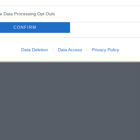
aszny ból głowy, zawroty, nudności, na drugi dzień to
niż przed zabiegiem plus ciśnienie 160/103 gdzie
ve Data Processing Opt Outs
odaniu tabletki spadło ciśnienie do 130-140, to wyszło
wahało tzw skoki ciśnienia co 5 minut: 141/89 112/89
CONFIRM
kowe
ozabiegowa? Czy ktoś miał podobną
Data Deletion
Data Access
Privacy Policy