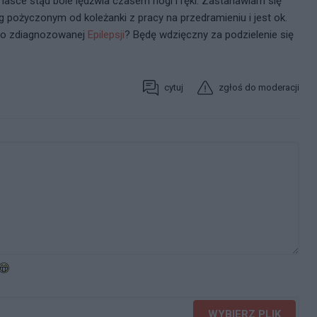
lasce stąd bóle lędźwia czasem nogi i ręki. Zastanawiam się
 pożyczonym od koleżanki z pracy na przedramieniu i jest ok.
mo zdiagnozowanej
Epilepsji
? Będę wdzięczny za podzielenie się
cytuj
zgłoś do moderacji
WYBIERZ PLIK