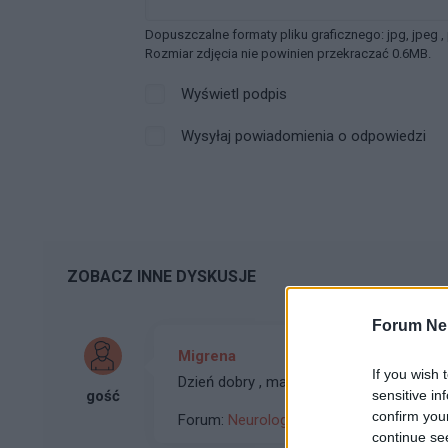
Dopuszczalne formaty pliku graficznego: jpg, jpeg ,
Rozmiar zdjęcia nie powinien przekraczać 0.6MB.
Wyświetl podpis
Wysyłaj powiadomienia o odpowiedzi
ZOBACZ INNE DYSKUSJE
Forum Ne
Migrena
If you wish 
Dzień dobry , mam 57 lat i szukam dobre
sensitive in
gość
confirm you
Forum:
Neurologia - forum dla rodziny i 
continue se