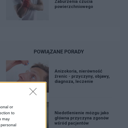
Zaburzenia czucia
powierzchniowego
POWIĄZANE PORADY
Anizokoria, nierówność
źrenic - przyczyny, objawy,
diagnoza, leczenie
sonal or
Niedotlenienie mózgu jako
ection to
główna przyczyna zgonów
ou may
wśród pacjentów
 personal