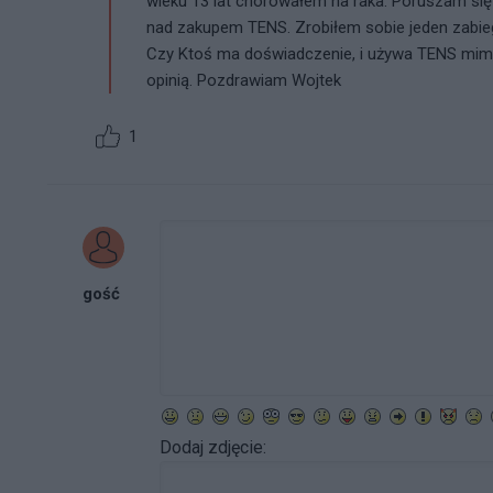
wieku 13 lat chorowałem na raka. Poruszam się 
nad zakupem TENS. Zrobiłem sobie jeden zabieg
Czy Ktoś ma doświadczenie, i używa TENS mi
opinią. Pozdrawiam Wojtek
1
gość
Dodaj zdjęcie: