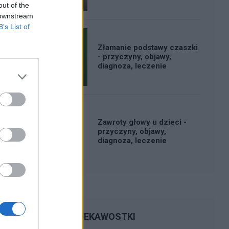
out of the
 downstream
B’s List of
Złamanie podstawy czaszki
- przyczyny, objawy,
diagnoza, leczenie
Zawroty głowy u dzieci -
przyczyny, objawy,
diagnoza, leczenie
CIEKAWOSTKI