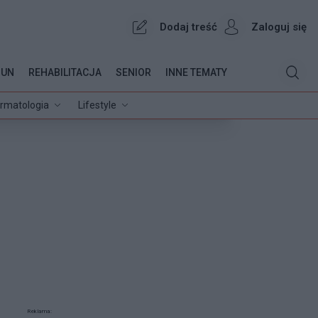
Dodaj treść
Zaloguj się
OUN
REHABILITACJA
SENIOR
INNE TEMATY
rmatologia
Lifestyle
Reklama: