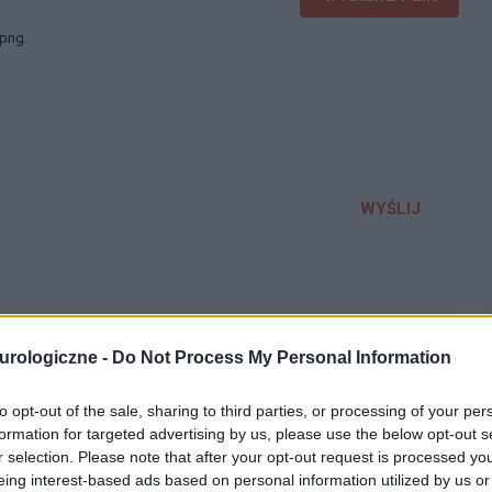
 png.
WYŚLIJ
urologiczne -
Do Not Process My Personal Information
to opt-out of the sale, sharing to third parties, or processing of your per
go specjalisty od przewlekłej migreny. Pozdrawiam
formation for targeted advertising by us, please use the below opt-out s
r selection. Please note that after your opt-out request is processed y
pacjenta
eing interest-based ads based on personal information utilized by us or