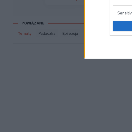
czasami silniejsze. W dniu po zabiegu str
samo, ogólnie złe samopoczucie, gorsze 
Sensiti
ciśnienia nigdy nie było. Krew z nosaPo p
POWIĄZANE
dobrze, na następny dzień ciśnienie się 
130/90 Itp. Czy ktoś z państwa mail takie objawy? Czy będzie konieczne leczenie nadcisnienia?
Tematy
padaczka
epilepsja
drgawki
stany padacz
Czy istnieje możliwość że to jednorazowa sytuacja p
sytuację ?