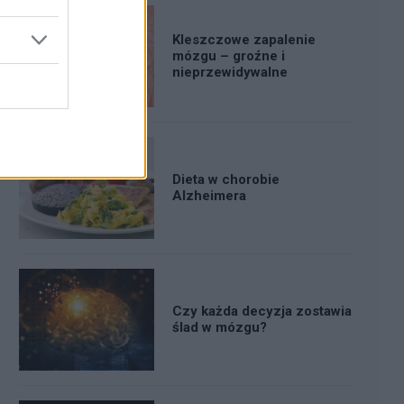
Kleszczowe zapalenie
mózgu – groźne i
nieprzewidywalne
Dieta w chorobie
Alzheimera
Czy każda decyzja zostawia
ślad w mózgu?