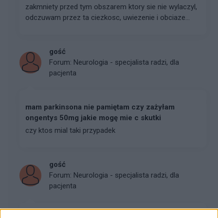
zakmniety przed tym obszarem ktory sie nie wylaczyl,
odczuwam przez ta ciezkosc, uwiezenie i obciaze...
gość
Forum:
Neurologia - specjalista radzi, dla
pacjenta
mam parkinsona nie pamiętam czy zażyłam
ongentys 50mg jakie mogę mie c skutki
czy ktos mial taki przypadek
gość
Forum:
Neurologia - specjalista radzi, dla
pacjenta