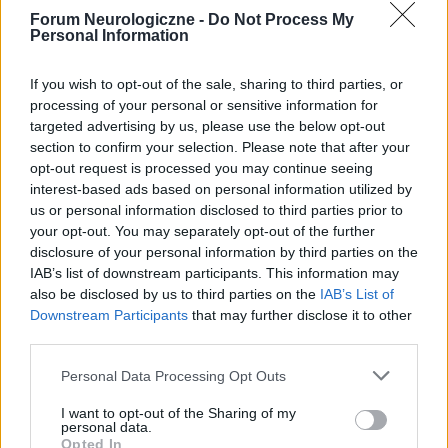
Tętniak mózgu nieoperacyjny wrzecionwaty
Forum Neurologiczne -
Do Not Process My
Chcę nawiązać kontakt z neurochirurgiem gdy mam
Personal Information
bardzo dużego tętniaka mózgu nieoperacyjnego
wrzecionowatego i mam silne bóle za prawym uchem,
If you wish to opt-out of the sale, sharing to third parties, or
zażywam apap extra 2szt kilka x dziennie z marnym
processing of your personal or sensitive information for
efekte...
targeted advertising by us, please use the below opt-out
section to confirm your selection. Please note that after your
opt-out request is processed you may continue seeing
gość
interest-based ads based on personal information utilized by
Forum:
Neurologia - specjalista radzi, dla
us or personal information disclosed to third parties prior to
your opt-out. You may separately opt-out of the further
pacjenta
disclosure of your personal information by third parties on the
IAB’s list of downstream participants. This information may
also be disclosed by us to third parties on the
IAB’s List of
Warszawa- kogo polecicie ból barku i dyskopatia
Downstream Participants
that may further disclose it to other
kręgów szyjnych
third parties.
odczuwam ból barku przy zapinaniu
biustonosza,spodnie i czuję cały czas.Próbuję
Personal Data Processing Opt Outs
oszczędzać się.Schylałam się zawiązać but i znów
I want to opt-out of the Sharing of my
poczułam lekki "odlot" i lęk - przez chwilę nie moja
personal data.
głowa Bożena
Opted In