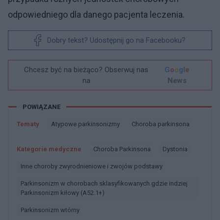
odpowiedniego dla danego pacjenta leczenia.
Dobry tekst? Udostępnij go na Facebooku?
Chcesz być na bieżąco? Obserwuj nas
G
o
o
g
l
e
na
News
POWIĄZANE
Tematy
Atypowe parkinsonizmy
Choroba parkinsona
Kategorie medyczne
Choroba Parkinsona
Dystonia
Inne choroby zwyrodnieniowe i zwojów podstawy
Parkinsonizm w chorobach sklasyfikowanych gdzie indziej
Parkinsonizm kiłowy (A52.1+)
Parkinsonizm wtórny