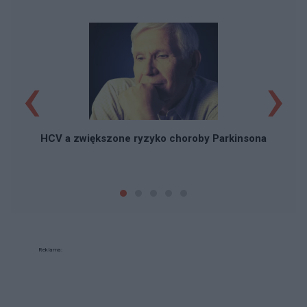
‹
›
C
HCV a zwiększone ryzyko choroby Parkinsona
Reklama: