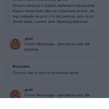
Od paru miesiecy z róznym nasileniem meczą mnie
klujace-tempe bole tylko po mojej lewej stronie , do
tego pojawila sie prze z to bezsennosc, bole sa co
chwile lekkie, czasem silne. Neurolog skierowal...
gość
Forum:
Neurologia - specjalista radzi, dla
pacjenta
Rezonans
Czy ktoś wie co jest na rezonansie głowy
gość
Forum:
Neurologia - specjalista radzi, dla
pacjenta