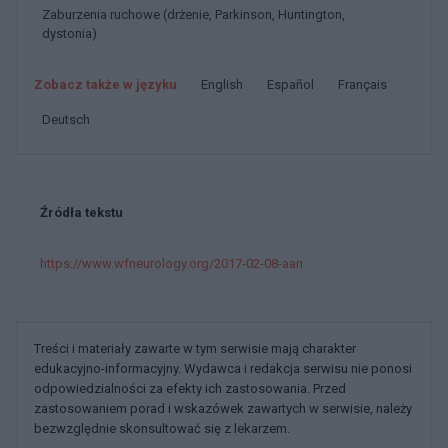
Zaburzenia ruchowe (drżenie, Parkinson, Huntington,
dystonia)
Zobacz także w języku
english
español
français
deutsch
Źródła tekstu
https://www.wfneurology.org/2017-02-08-aan
Treści i materiały zawarte w tym serwisie mają charakter
edukacyjno-informacyjny. Wydawca i redakcja serwisu nie ponosi
odpowiedzialności za efekty ich zastosowania. Przed
zastosowaniem porad i wskazówek zawartych w serwisie, należy
bezwzględnie skonsultować się z lekarzem.