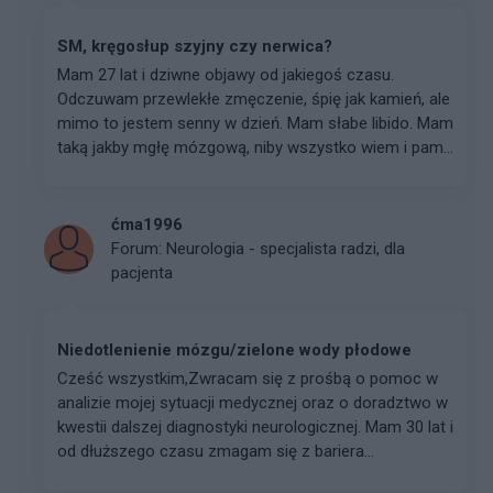
SM, kręgosłup szyjny czy nerwica?
Mam 27 lat i dziwne objawy od jakiegoś czasu.
Odczuwam przewlekłe zmęczenie, śpię jak kamień, ale
mimo to jestem senny w dzień. Mam słabe libido. Mam
taką jakby mgłę mózgową, niby wszystko wiem i pam...
ćma1996
Forum:
Neurologia - specjalista radzi, dla
pacjenta
Niedotlenienie mózgu/zielone wody płodowe
Cześć wszystkim, ​Zwracam się z prośbą o pomoc w
analizie mojej sytuacji medycznej oraz o doradztwo w
kwestii dalszej diagnostyki neurologicznej. Mam 30 lat i
od dłuższego czasu zmagam się z bariera...