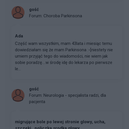
gość
Forum:
Choroba Parkinsona
Ada
Część wam wszystkim, mam 43lata i miesiąc temu
dowiedziałam się że mam Parkinsona :-[niestety nie
umiem przyjąć tego do wiadomości, nie wiem jak
sobie poradzę....w środę idę do lekarza po pierwsze
le...
gość
Forum:
Neurologia - specjalista radzi, dla
pacjenta
migrujące bole po lewej stronie glowy, ucha,
szczeki , policzka srodka glowy