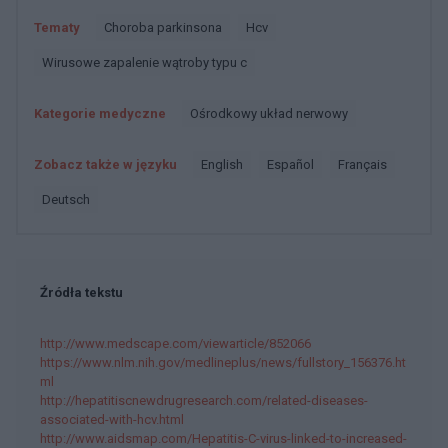
Tematy
Choroba parkinsona
Hcv
Wirusowe zapalenie wątroby typu c
Kategorie medyczne
Ośrodkowy układ nerwowy
Zobacz także w języku
english
español
français
deutsch
Źródła tekstu
http://www.medscape.com/viewarticle/852066
https://www.nlm.nih.gov/medlineplus/news/fullstory_156376.ht
ml
http://hepatitiscnewdrugresearch.com/related-diseases-
associated-with-hcv.html
http://www.aidsmap.com/Hepatitis-C-virus-linked-to-increased-