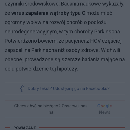
czynniki środowiskowe. Badania naukowe wykazały,
że
wirus zapalenia wątroby typu C
może mieć
ogromny wpływ na rozwój chorób o podłożu
neurodegeneracyjnym, w tym choroby Parkinsona.
Potwierdzono bowiem, że pacjenci z HCV częściej
zapadali na Parkinsona niż osoby zdrowe. W chwili
obecnej prowadzone są szersze badania mające na
celu potwierdzenie tej hipotezy.
Dobry tekst? Udostępnij go na Facebooku?
Chcesz być na bieżąco? Obserwuj nas
G
o
o
g
l
e
na
News
POWIĄZANE