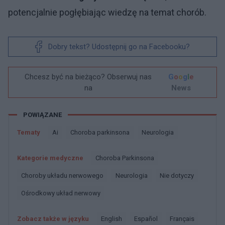
potencjalnie pogłębiając wiedzę na temat chorób.
Dobry tekst? Udostępnij go na Facebooku?
Chcesz być na bieżąco? Obserwuj nas
G
o
o
g
l
e
na
News
POWIĄZANE
Tematy
Ai
Choroba parkinsona
Neurologia
Kategorie medyczne
Choroba Parkinsona
Choroby układu nerwowego
Neurologia
Nie dotyczy
Ośrodkowy układ nerwowy
Zobacz także w języku
english
español
français