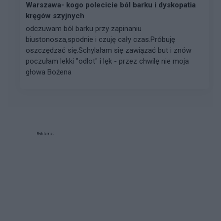
Warszawa- kogo polecicie ból barku i dyskopatia
kręgów szyjnych
odczuwam ból barku przy zapinaniu
biustonosza,spodnie i czuję cały czas.Próbuję
oszczędzać się.Schylałam się zawiązać but i znów
poczułam lekki "odlot" i lęk - przez chwilę nie moja
głowa Bożena
Reklama: