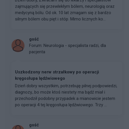
Dzień dobry, Zwracam się do lekarzy i specjalistów
zajmujących się przewlekłym bólem, neurologią oraz
medycyną bólu. Od ok. 10 lat zmagam się z bardzo
silnym bólem obu pięt i stóp. Mimo licznych ko...
gość
Forum:
Neurologia - specjalista radzi, dla
pacjenta
Uszkodzony nerw strzałkowy po operacji
kręgosłupa lędźwiowego
Dzień dobry wszystkim, potrzebuję pilnej podpowiedzi,
diagnozy,..bo może ktoś niestety ma bądź miał i
przechodził podobny przypadek a mianowicie jestem
po operacji 4 tej kręgosłupa lędźwiowego. Trzy ...
gość