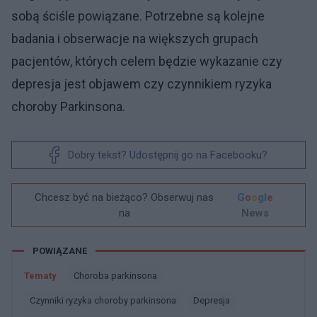
sobą ściśle powiązane. Potrzebne są kolejne
badania i obserwacje na większych grupach
pacjentów, których celem będzie wykazanie czy
depresja jest objawem czy czynnikiem ryzyka
choroby Parkinsona.
Dobry tekst? Udostępnij go na Facebooku?
Chcesz być na bieżąco? Obserwuj nas
G
o
o
g
l
e
na
News
POWIĄZANE
Tematy
Choroba parkinsona
Czynniki ryzyka choroby parkinsona
Depresja