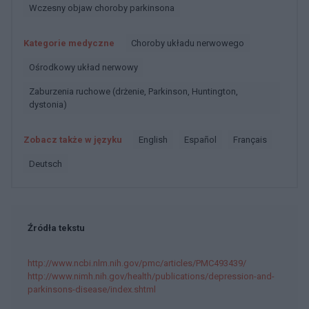
Wczesny objaw choroby parkinsona
Kategorie medyczne
Choroby układu nerwowego
Ośrodkowy układ nerwowy
Zaburzenia ruchowe (drżenie, Parkinson, Huntington,
dystonia)
Zobacz także w języku
english
español
français
deutsch
Źródła tekstu
http://www.ncbi.nlm.nih.gov/pmc/articles/PMC493439/
http://www.nimh.nih.gov/health/publications/depression-and-
parkinsons-disease/index.shtml