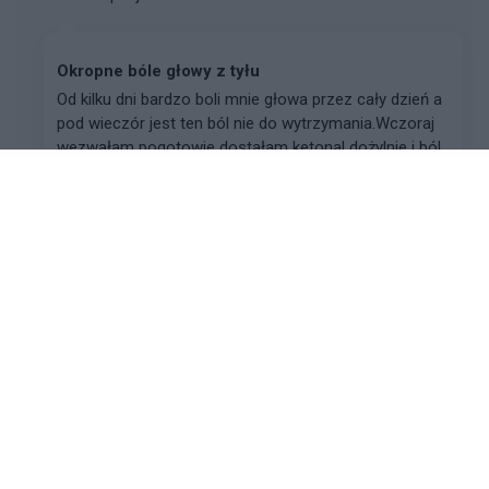
Okropne bóle głowy z tyłu
Od kilku dni bardzo boli mnie głowa przez cały dzień a
pod wieczór jest ten ból nie do wytrzymania.Wczoraj
wezwałam pogotowie dostałam ketonal dożylnie i ból
się zmniejszył, usnęłam. Dziś znów boli m...
alieen1992
Forum:
Neurologia - specjalista radzi, dla
pacjenta
problem neuroligczno/psychiczny?
Witam. Mój problem zaczął się półtora roku temu,
zaczęło mnie tak jakby "gnieść" w klatce piersiowej,
poszedłem do lekarza rodzinnego, zrobił rtg klatki
piersiowej, ekg, morfologie i wszystkie ba...