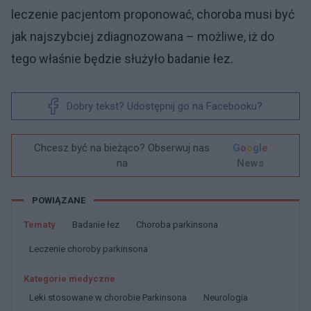
leczenie pacjentom proponować, choroba musi być
jak najszybciej zdiagnozowana – możliwe, iż do
tego właśnie będzie służyło badanie łez.
Dobry tekst? Udostępnij go na Facebooku?
Chcesz być na bieżąco? Obserwuj nas
G
o
o
g
l
e
na
News
POWIĄZANE
Tematy
Badanie łez
Choroba parkinsona
Leczenie choroby parkinsona
Kategorie medyczne
Leki stosowane w chorobie Parkinsona
Neurologia