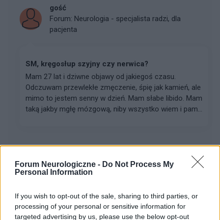
gość
Forum:
Neurologia - specjalista radzi, dla
pacjenta
SM, kręgosłup szyjny czy nerwica?
Mam 27 lat i dziwne objawy od jakiegoś czasu.
Odczuwam przewlekłe zmęczenie, śpię jak kamień, ale
mimo to jestem senny w dzień. Mam słabe libido. Mam
taką jakby mgłę mózgową, niby wszystko wiem i pam...
Forum Neurologiczne -
Do Not Process My
Personal Information
Reklama:
If you wish to opt-out of the sale, sharing to third parties, or
processing of your personal or sensitive information for
targeted advertising by us, please use the below opt-out