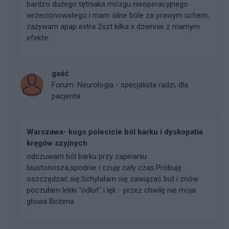
bardzo dużego tętniaka mózgu nieoperacyjnego
wrzecionowatego i mam silne bóle za prawym uchem,
zażywam apap extra 2szt kilka x dziennie z marnym
efekte...
gość
Forum:
Neurologia - specjalista radzi, dla
pacjenta
Warszawa- kogo polecicie ból barku i dyskopatia
kręgów szyjnych
odczuwam ból barku przy zapinaniu
biustonosza,spodnie i czuję cały czas.Próbuję
oszczędzać się.Schylałam się zawiązać but i znów
poczułam lekki "odlot" i lęk - przez chwilę nie moja
głowa Bożena