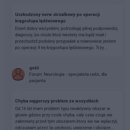
Uszkodzony nerw strzałkowy po operacji
kręgosłupa lędźwiowego
Dzień dobry wszystkim, potrzebuję pilnej podpowiedzi,
diagnozy,..bo może ktoś niestety ma bądź miał i
przechodził podobny przypadek a mianowicie jestem
po operacji 4 tej kręgosłupa lędźwiowego. Trzy ...
gość
Forum:
Neurologia - specjalista radzi, dla
pacjenta
Chyba najgorszy problem ze wszystkich
Od 16 lat mam problem typu nieaktywny obszar w
glowie gdzies przy czole chyba, caly czas czuje sie
zakmniety przed tym obszarem ktory sie nie wylaczyl,
odczuwam przez ta ciezkosc, uwiezenie i obciaze...