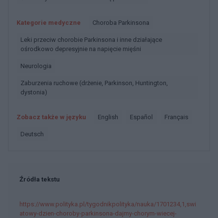
Kategorie medyczne
Choroba Parkinsona
Leki przeciw chorobie Parkinsona i inne działające
ośrodkowo depresyjnie na napięcie mięśni
Neurologia
Zaburzenia ruchowe (drżenie, Parkinson, Huntington,
dystonia)
Zobacz także w języku
english
español
français
deutsch
Źródła tekstu
https://www.polityka.pl/tygodnikpolityka/nauka/1701234,1,swi
atowy-dzien-choroby-parkinsona-dajmy-chorym-wiecej-