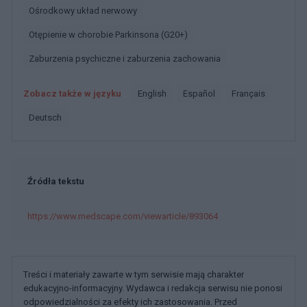
Ośrodkowy układ nerwowy
Otępienie w chorobie Parkinsona (G20+)
Zaburzenia psychiczne i zaburzenia zachowania
Zobacz także w języku
english
español
français
deutsch
Źródła tekstu
https://www.medscape.com/viewarticle/893064
Treści i materiały zawarte w tym serwisie mają charakter
edukacyjno-informacyjny. Wydawca i redakcja serwisu nie ponosi
odpowiedzialności za efekty ich zastosowania. Przed