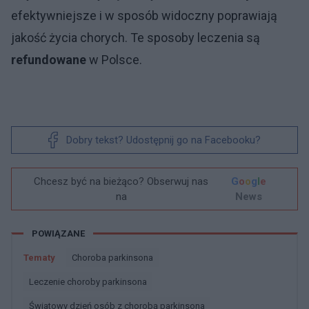
efektywniejsze i w sposób widoczny poprawiają
jakość życia chorych. Te sposoby leczenia są
refundowane
w Polsce.
Dobry tekst? Udostępnij go na Facebooku?
Chcesz być na bieżąco? Obserwuj nas
G
o
o
g
l
e
na
News
POWIĄZANE
Tematy
Choroba parkinsona
Leczenie choroby parkinsona
światowy dzień osób z chorobą parkinsona