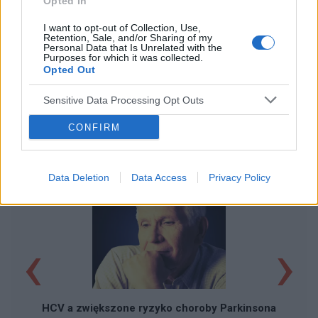
Opted In
I want to opt-out of Collection, Use,
Retention, Sale, and/or Sharing of my
Personal Data that Is Unrelated with the
Purposes for which it was collected.
Opted Out
Sensitive Data Processing Opt Outs
CONFIRM
POLECAMY TREŚCI Z KATEGORII
CHOROBA PARKINSONA
Data Deletion
Data Access
Privacy Policy
‹
›
C
HCV a zwiększone ryzyko choroby Parkinsona