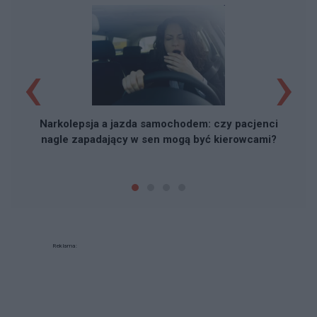
‹
›
C
Narkolepsja a jazda samochodem: czy pacjenci
nagle zapadający w sen mogą być kierowcami?
Reklama: