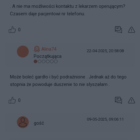
. A nie ma możliwości kontaktu z lekarzem operującym?
Czasem daje pacjentowi nr telefonu.
0
Alina74
22-04-2025, 20:58:08
Początkująca
Może boleć gardło i być podrażnione . Jednak aż do tego
stopnia że powoduje duszenie to nie słyszałam .
0
09-05-2025, 09:06:11
gość