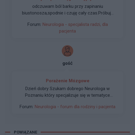
odczuwam ból barku przy zapinaniu
biustonosza,spodnie i czuję cały czas.Próbuję
oszczędzać się.Schylałam się zawiązać but i
Forum:
Neurologia - specjalista radzi, dla
znów poczułam lekki "odlot" i lęk - przez chwilę
pacjenta
nie moja głowa Bożena
gość
Porażenie Mózgowe
Dzień dobry Szukam dobrego Neurologa w
Poznaniu który specjalizuje się w tematyce
Porażenia Mózgowego osoby dorosłej. Dziękuje
Forum:
Neurologia - forum dla rodziny i pacjenta
za każdą informacje . Karol
POWIĄZANE