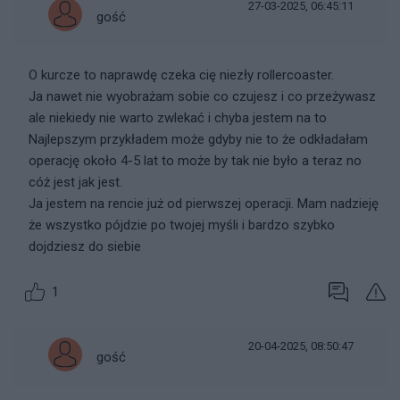
27-03-2025, 06:45:11
gość
O kurcze to naprawdę czeka cię niezły rollercoaster.
Ja nawet nie wyobrażam sobie co czujesz i co przeżywasz
ale niekiedy nie warto zwlekać i chyba jestem na to
Najlepszym przykładem może gdyby nie to że odkładałam
operację około 4-5 lat to może by tak nie było a teraz no
cóż jest jak jest.
Ja jestem na rencie już od pierwszej operacji. Mam nadzieję
że wszystko pójdzie po twojej myśli i bardzo szybko
dojdziesz do siebie
1
20-04-2025, 08:50:47
gość