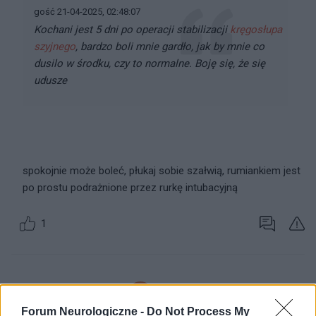
gość 21-04-2025, 02:48:07
Kochani jest 5 dni po operacji stabilizacji
kręgosłupa
szyjnego
, bardzo boli mnie gardło, jak by mnie co
dusilo w środku, czy to normalne. Boję się, że się
udusze
spokojnie może boleć, płukaj sobie szałwią, rumiankiem jest
po prostu podrażnione przez rurkę intubacyjną
1
gość
Forum Neurologiczne -
Do Not Process My