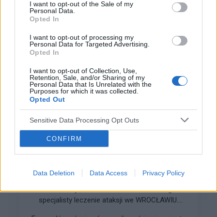
I want to opt-out of the Sale of my
WYŚLIJ
Personal Data.
Opted In
I want to opt-out of processing my
...
1
2900
2901
2902
2903
2904
2905
2906
Personal Data for Targeted Advertising.
Opted In
I want to opt-out of Collection, Use,
Retention, Sale, and/or Sharing of my
Personal Data that Is Unrelated with the
Purposes for which it was collected.
ZOBACZ INNE DYSKUSJE
Opted Out
Sensitive Data Processing Opt Outs
CONFIRM
gość
Data Deletion
Data Access
Privacy Policy
ATAKSJA
Dzień dobry , mam 75lat i szukam dobrego
specjalisty leczenie ataksji we WROCŁAWIU.
Pozdrawiam