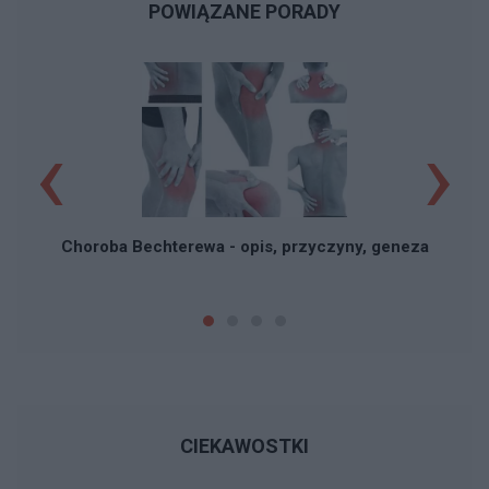
POWIĄZANE PORADY
‹
›
N
Choroba Bechterewa - opis, przyczyny, geneza
CIEKAWOSTKI