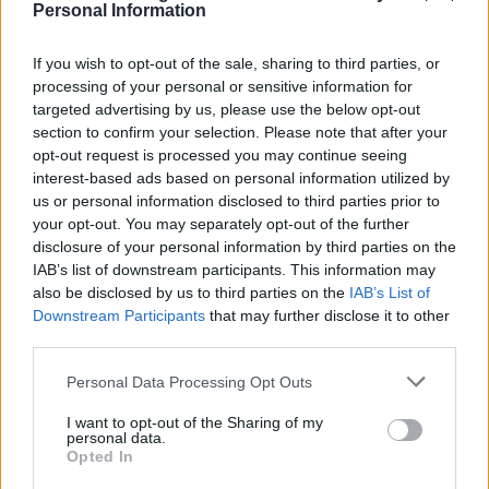
Personal Information
If you wish to opt-out of the sale, sharing to third parties, or
processing of your personal or sensitive information for
targeted advertising by us, please use the below opt-out
section to confirm your selection. Please note that after your
opt-out request is processed you may continue seeing
interest-based ads based on personal information utilized by
us or personal information disclosed to third parties prior to
your opt-out. You may separately opt-out of the further
disclosure of your personal information by third parties on the
Dodaj zdjęcie:
IAB’s list of downstream participants. This information may
WYBIERZ PLIK
also be disclosed by us to third parties on the
IAB’s List of
Downstream Participants
that may further disclose it to other
Dopuszczalne formaty pliku graficznego: jpg, jpeg , png.
third parties.
Rozmiar zdjęcia nie powinien przekraczać 0.6MB.
Personal Data Processing Opt Outs
Wyświetl podpis
I want to opt-out of the Sharing of my
personal data.
Wysyłaj powiadomienia o odpowiedzi
Opted In