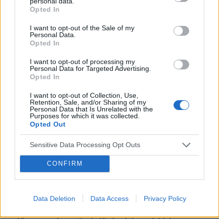
personal data.
potrzeb –
mówi dr hab. Małgorzata Kupisz-
Opted In
Urbańska z Oddziału Klinicznego Chorób
I want to opt-out of the Sale of my
Wewnętrznych i Gerontokardiologii Szpitala im.
Personal Data.
Opted In
prof. Orłowskiego CMKP w Warszawie
.
I want to opt-out of processing my
Personal Data for Targeted Advertising.
Opted In
Jak podkreśla, w nowym modelu opieki medycznej
dla seniorów należy położyć większy nacisk na
I want to opt-out of Collection, Use,
Retention, Sale, and/or Sharing of my
Personal Data that Is Unrelated with the
wielodyscyplinarność, czyli podejście, w którym
Purposes for which it was collected.
Opted Out
zespół ekspertów spojrzy kompleksowo na wiele
aspektów życia pacjenta: od jego zdrowia
Sensitive Data Processing Opt Outs
fizycznego, przez zdrowie psychiczne,
CONFIRM
samodzielność, sprawność funkcjonalną, mobilność,
aż po jego sytuację socjalno-środowiskową.
Data Deletion
Data Access
Privacy Policy