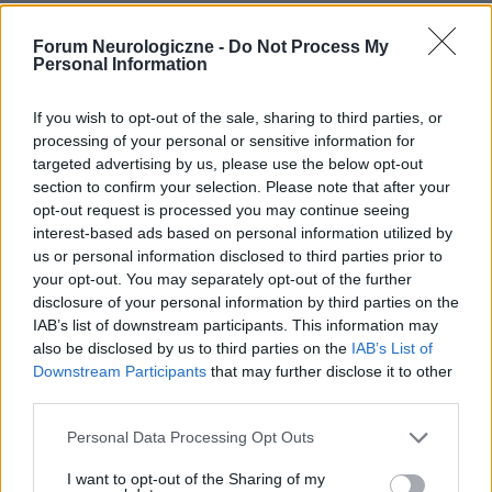
– Sektor opieki geriatrycznej w Polsce mierzy się z
Forum Neurologiczne -
Do Not Process My
Personal Information
trzema podstawowymi bolączkami. Pierwsza to
deficyty kadr medycznych, w tym geriatrów,
If you wish to opt-out of the sale, sharing to third parties, or
processing of your personal or sensitive information for
młodych geriatrów, czy brak intensywniejszego
targeted advertising by us, please use the below opt-out
szkolenia lekarzy rodzinnych w tej dziedzinie. Druga
section to confirm your selection. Please note that after your
opt-out request is processed you may continue seeing
kwestia to jest kwestia całego systemu opieki,
interest-based ads based on personal information utilized by
miejsc, do których mogą trafić osoby starsze.
us or personal information disclosed to third parties prior to
your opt-out. You may separately opt-out of the further
Natomiast trzeci problem, chyba kluczowy dla
disclosure of your personal information by third parties on the
pacjenta starszego, to jest problem braku
IAB’s list of downstream participants. This information may
also be disclosed by us to third parties on the
IAB’s List of
koordynacji. Często pacjent jest zagubiony w
Downstream Participants
that may further disclose it to other
systemie, bo brakuje mu informacji, gdzie może
third parties.
trafić, kiedy, w jakim systemie, jaki system opieki
Personal Data Processing Opt Outs
geriatrycznej będzie najlepiej dostosowany do jego
I want to opt-out of the Sharing of my