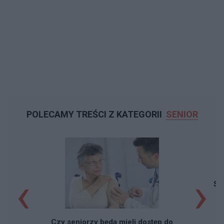
POLECAMY TREŚCI Z KATEGORII
SENIOR
‹
›
Sz
Czy seniorzy będą mieli dostęp do