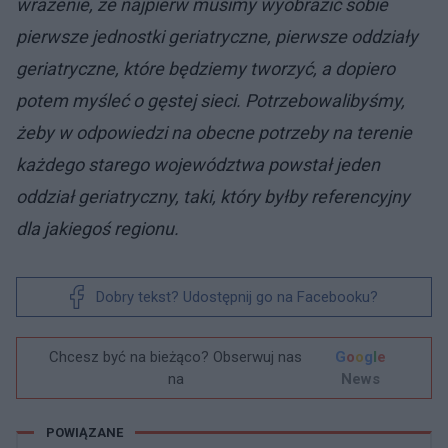
wrażenie, że najpierw musimy wyobrazić sobie
pierwsze jednostki geriatryczne, pierwsze oddziały
geriatryczne, które będziemy tworzyć, a dopiero
potem myśleć o gęstej sieci. Potrzebowalibyśmy,
żeby w odpowiedzi na obecne potrzeby na terenie
każdego starego województwa powstał jeden
oddział geriatryczny, taki, który byłby referencyjny
dla jakiegoś regionu.
Dobry tekst? Udostępnij go na Facebooku?
Chcesz być na bieżąco? Obserwuj nas
G
o
o
g
l
e
na
News
POWIĄZANE