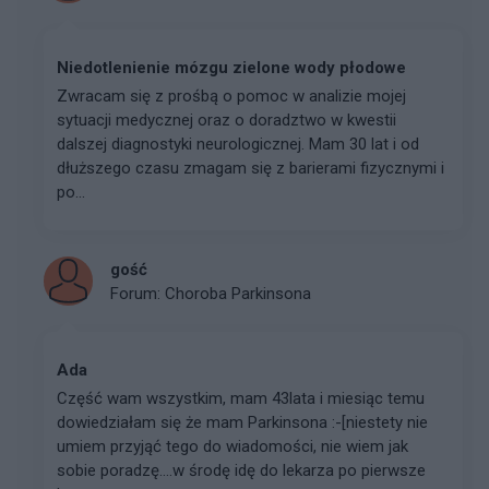
Niedotlenienie mózgu zielone wody płodowe
​Zwracam się z prośbą o pomoc w analizie mojej
sytuacji medycznej oraz o doradztwo w kwestii
dalszej diagnostyki neurologicznej. Mam 30 lat i od
dłuższego czasu zmagam się z barierami fizycznymi i
po...
gość
Forum:
Choroba Parkinsona
Ada
Część wam wszystkim, mam 43lata i miesiąc temu
dowiedziałam się że mam Parkinsona :-[niestety nie
umiem przyjąć tego do wiadomości, nie wiem jak
sobie poradzę....w środę idę do lekarza po pierwsze