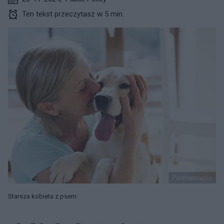
Ten tekst przeczytasz w 5 min.
PantherMedia
Starsza kobieta z psem