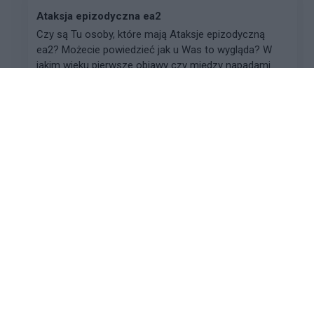
Ataksja epizodyczna ea2
Czy są Tu osoby, które mają Ataksje epizodyczną
ea2? Możecie powiedzieć jak u Was to wygląda? W
jakim wieku pierwsze objawy czy między napadami
funkcjonujecie normalnie itp?
gość
Forum:
Neurologia - forum dla rodziny i pacjenta
Bóle neuropatyczne w nadgarstkach
Dzień dobry. Moja córka ma 19 lat od 10 tygodni cierpi
z powodu bólów neuropatycznych w obu
nadgarstkach. Nie ma siły w rękach, wymaga pomocy
przy najprostszych czynnościach. Pregabalina nie
przynosi...