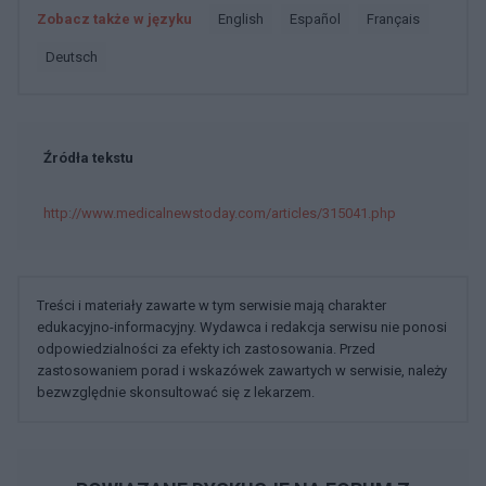
Zobacz także w języku
english
español
français
deutsch
Źródła tekstu
http://www.medicalnewstoday.com/articles/315041.php
Treści i materiały zawarte w tym serwisie mają charakter
edukacyjno-informacyjny. Wydawca i redakcja serwisu nie ponosi
odpowiedzialności za efekty ich zastosowania. Przed
zastosowaniem porad i wskazówek zawartych w serwisie, należy
bezwzględnie skonsultować się z lekarzem.