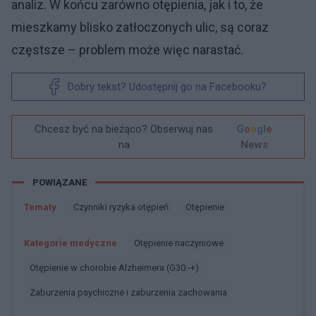
analiz. W końcu zarówno otępienia, jak i to, że
mieszkamy blisko zatłoczonych ulic, są coraz
częstsze – problem może więc narastać.
Dobry tekst? Udostępnij go na Facebooku?
Chcesz być na bieżąco? Obserwuj nas
G
o
o
g
l
e
na
News
POWIĄZANE
Tematy
Czynniki ryzyka otępień
Otępienie
Kategorie medyczne
Otępienie naczyniowe
Otępienie w chorobie Alzheimera (G30.-+)
Zaburzenia psychiczne i zaburzenia zachowania