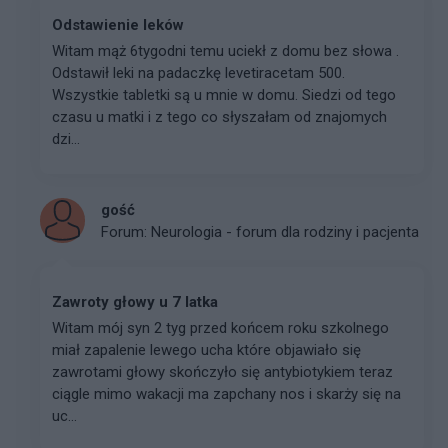
Odstawienie leków
Witam mąż 6tygodni temu uciekł z domu bez słowa .
Odstawił leki na padaczkę levetiracetam 500.
Wszystkie tabletki są u mnie w domu. Siedzi od tego
czasu u matki i z tego co słyszałam od znajomych
dzi...
gość
Forum:
Neurologia - forum dla rodziny i pacjenta
Zawroty głowy u 7 latka
Witam mój syn 2 tyg przed końcem roku szkolnego
miał zapalenie lewego ucha które objawiało się
zawrotami głowy skończyło się antybiotykiem teraz
ciągle mimo wakacji ma zapchany nos i skarży się na
uc...