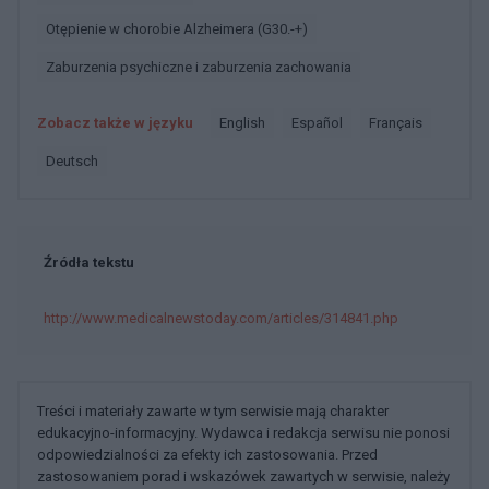
Otępienie w chorobie Alzheimera (G30.-+)
Zaburzenia psychiczne i zaburzenia zachowania
Zobacz także w języku
english
español
français
deutsch
Źródła tekstu
http://www.medicalnewstoday.com/articles/314841.php
Treści i materiały zawarte w tym serwisie mają charakter
edukacyjno-informacyjny. Wydawca i redakcja serwisu nie ponosi
odpowiedzialności za efekty ich zastosowania. Przed
zastosowaniem porad i wskazówek zawartych w serwisie, należy