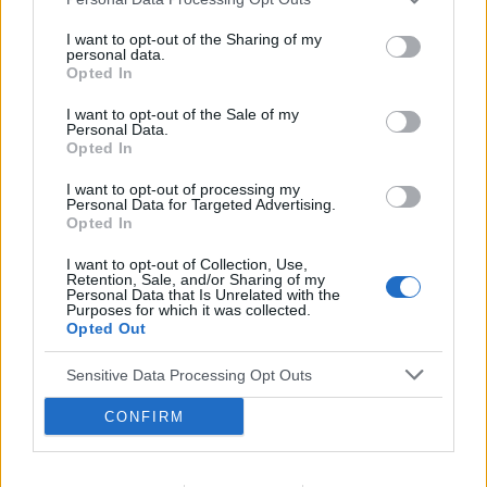
I want to opt-out of the Sharing of my
personal data.
Opted In
I want to opt-out of the Sale of my
Personal Data.
Opted In
I want to opt-out of processing my
Personal Data for Targeted Advertising.
POLECAMY TREŚCI Z KATEGORII
Opted In
CHOROBY OUN
I want to opt-out of Collection, Use,
Retention, Sale, and/or Sharing of my
Personal Data that Is Unrelated with the
Purposes for which it was collected.
Opted Out
‹
›
Wp
Sensitive Data Processing Opt Outs
CONFIRM
Udar mózgu w młodym wieku? Poznaj możliwe