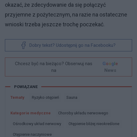
okazać, że zdecydowanie da się połączyć
przyjemne z pożytecznym, na razie na ostateczne
wnioski trzeba jeszcze trochę poczekać.
Dobry tekst? Udostępnij go na Facebooku?
Chcesz być na bieżąco? Obserwuj nas
G
o
o
g
l
e
na
News
POWIĄZANE
Tematy
Ryzyko otępień
Sauna
Kategorie medyczne
Choroby układu nerwowego
Ośrodkowy układ nerwowy
Otępienie bliżej nieokreślone
Otępienie naczyniowe