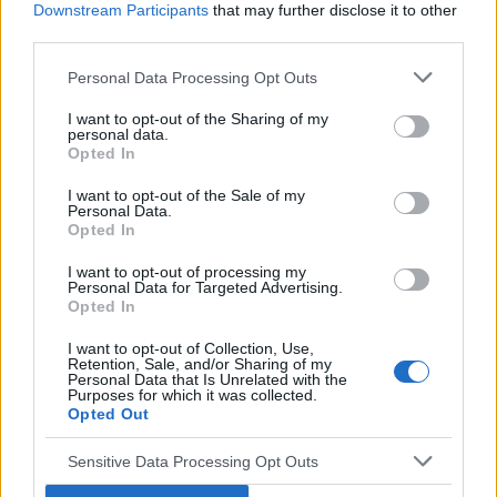
Downstream Participants
that may further disclose it to other
,okazało się, że guz umiejscowiony na skrzyżowaniu...
third parties.
Personal Data Processing Opt Outs
gość
I want to opt-out of the Sharing of my
Forum:
Padaczka
personal data.
Opted In
I want to opt-out of the Sale of my
Odstawienie leków
Personal Data.
Opted In
Witam mąż 6tygodni temu uciekł z domu bez słowa .
Odstawił leki na padaczkę levetiracetam 500.
I want to opt-out of processing my
Wszystkie tabletki są u mnie w domu. Siedzi od tego
Personal Data for Targeted Advertising.
czasu u matki i z tego co słyszałam od znajomych
Opted In
dzi...
I want to opt-out of Collection, Use,
Retention, Sale, and/or Sharing of my
Personal Data that Is Unrelated with the
Purposes for which it was collected.
gość
Opted Out
Forum:
Neurologia - forum dla rodziny i pacjenta
Sensitive Data Processing Opt Outs