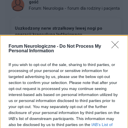
gość
Forum:
Neurologia - forum dla rodziny i pacjenta
Uszkodzony nerw strzałkowy lewej nogi po
operacji kręgosłupa lędźwiowego
Dzień dobry wszystkim, potrzebuję pilnej podpowiedzi,
Forum Neurologiczne -
Do Not Process My
diagnozy,..bo może ktoś niestety ma bądź miał i
Personal Information
przechodził podobny przypadek a mianowicie jestem
po operacji 4 tej kręgosłupa lędźwiowego. Trzy...
If you wish to opt-out of the sale, sharing to third parties, or
processing of your personal or sensitive information for
targeted advertising by us, please use the below opt-out
gość
section to confirm your selection. Please note that after your
Forum:
Neurologia - forum dla rodziny i pacjenta
opt-out request is processed you may continue seeing
interest-based ads based on personal information utilized by
us or personal information disclosed to third parties prior to
your opt-out. You may separately opt-out of the further
Guz przypadkiem mózgowej
disclosure of your personal information by third parties on the
Witam.Zmagam się z guzem przysadki mózgowej.
IAB’s list of downstream participants. This information may
Problem ze wzrokiem ,bol głowy..Operację miałam w
also be disclosed by us to third parties on the
IAB’s List of
2001r.Jednak po 0,5 roku zrobiłam kontrolny rezonans