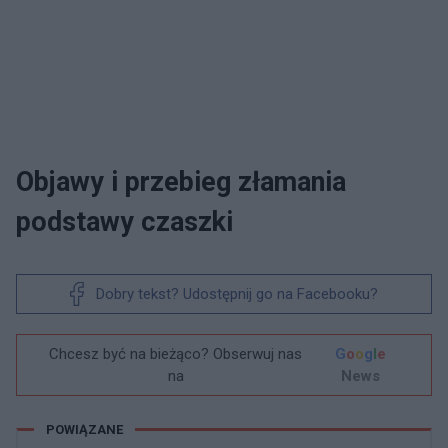
Objawy i przebieg złamania
podstawy czaszki
Dobry tekst? Udostępnij go na Facebooku?
Chcesz być na bieżąco? Obserwuj nas
G
o
o
g
l
e
na
News
POWIĄZANE