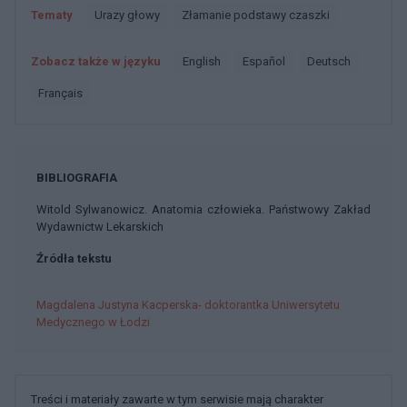
Tematy
Urazy głowy
Złamanie podstawy czaszki
Zobacz także w języku
english
español
deutsch
français
BIBLIOGRAFIA
Witold Sylwanowicz. Anatomia człowieka. Państwowy Zakład
Wydawnictw Lekarskich
Źródła tekstu
Magdalena Justyna Kacperska- doktorantka Uniwersytetu
Medycznego w Łodzi
Treści i materiały zawarte w tym serwisie mają charakter