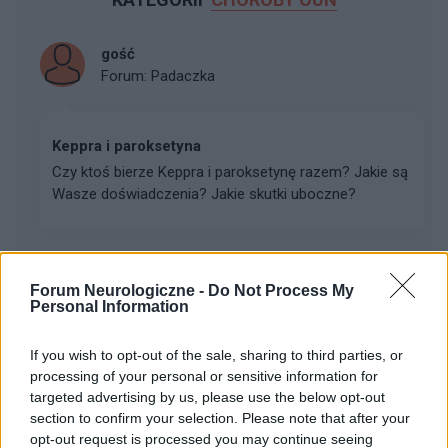
gość
Forum:
Padaczka
Keppra i paroksetyna
Czy ktoś bierze Keppra i paroksetynę razem? Jakie są
Wasze doświadczenia? Jakie skutki uboczne?
gość
Forum:
Neurologia - forum dla rodziny i pacjenta
Forum Neurologiczne -
Do Not Process My
Personal Information
If you wish to opt-out of the sale, sharing to third parties, or
Uszkodzony nerw strzałkowy lewej nogi po
processing of your personal or sensitive information for
operacji kręgosłupa lędźwiowego
targeted advertising by us, please use the below opt-out
Dzień dobry wszystkim, potrzebuję pilnej podpowiedzi,
section to confirm your selection. Please note that after your
diagnozy,..bo może ktoś niestety ma bądź miał i
opt-out request is processed you may continue seeing