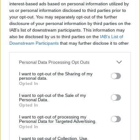
przechodził podobny przypadek a mianowicie jestem
interest-based ads based on personal information utilized by
po operacji 4 tej kręgosłupa lędźwiowego. Trzy...
us or personal information disclosed to third parties prior to
your opt-out. You may separately opt-out of the further
disclosure of your personal information by third parties on the
gość
IAB’s list of downstream participants. This information may
Forum:
Neurologia - forum dla rodziny i pacjenta
also be disclosed by us to third parties on the
IAB’s List of
Downstream Participants
that may further disclose it to other
third parties.
Guz przypadkiem mózgowej
Personal Data Processing Opt Outs
Witam.Zmagam się z guzem przysadki mózgowej.
Problem ze wzrokiem ,bol głowy..Operację miałam w
I want to opt-out of the Sharing of my
personal data.
2001r.Jednak po 0,5 roku zrobiłam kontrolny rezonans
Opted In
,okazało się, że guz umiejscowiony na skrzyżowaniu...
I want to opt-out of the Sale of my
Personal Data.
Opted In
gość
Forum:
Padaczka
I want to opt-out of processing my
Personal Data for Targeted Advertising.
Opted In
Odstawienie leków
I want to opt-out of Collection, Use,