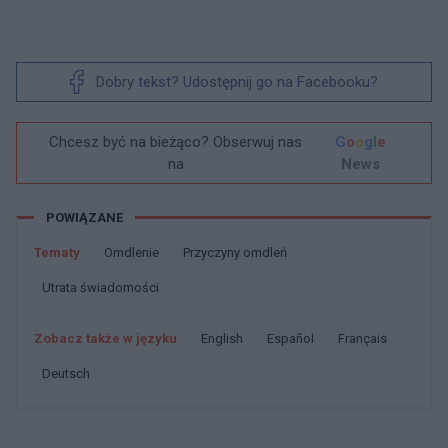
Dobry tekst? Udostępnij go na Facebooku?
Chcesz być na bieżąco? Obserwuj nas
G
o
o
g
l
e
na
News
POWIĄZANE
Tematy
Omdlenie
Przyczyny omdleń
Utrata świadomości
Zobacz także w języku
english
español
français
deutsch