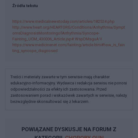
Źródła tekstu
https://www.medicalnewstoday.com/articles/182524.php
http://www.heart.org/HEARTORG/Conditions/Arrhythmia/Sympt
omsDiagnosisMonitoringofArrhythmia/Syncope-
Fainting_UCM_430006_Article.jsp#.WspDMsguA1I
https://www.medicinenet.com/fainting/article.htm#how_is_fain
ting_syncope_diagnosed
Treści i materiały zawarte w tym serwisie mają charakter
edukacyjno-informacyjny. Wydawca i redakcja serwisu nie ponosi
odpowiedzialności za efekty ich zastosowania. Przed
zastosowaniem porad i wskazówek zawartych w serwisie, należy
bezwzględnie skonsultować się z lekarzem.
POWIĄZANE DYSKUSJE NA FORUM Z
KATEGORII
CHOROBY OUN