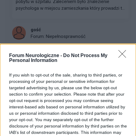
pobytu w szpitalu. Zaleceniem było znalezienie
psychologa w miejscu zamieszkania który prowadzi t...
gość
Forum:
Niepełnosprawność
Forum Neurologiczne -
Do Not Process My
aplikacja dla osób na wózkach
Personal Information
Dobra aplikacja dla osób na wózkach nie powstaje
przy biurku. Powstaje wtedy, gdy ktoś realnie odpala ją
If you wish to opt-out of the sale, sharing to third parties, or
w swoim mieście i mówi wprost: „Tu się nie da kliknąć.”
processing of your personal or sensitive information for
„To wymaga za dużo precyzji.” „Sam...
targeted advertising by us, please use the below opt-out
section to confirm your selection. Please note that after your
opt-out request is processed you may continue seeing
interest-based ads based on personal information utilized by
sylwiawalasiak
us or personal information disclosed to third parties prior to
Forum:
Niepełnosprawność
your opt-out. You may separately opt-out of the further
disclosure of your personal information by third parties on the
IAB’s list of downstream participants. This information may
Poszukuję neurologa