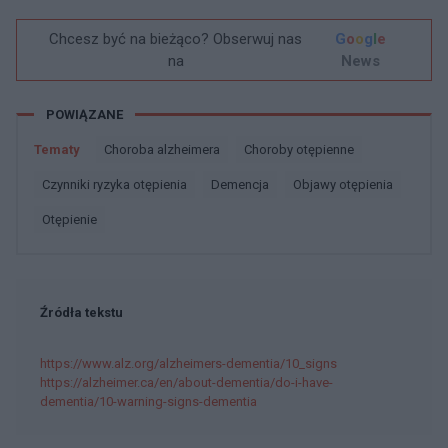
Chcesz być na bieżąco? Obserwuj nas
G
o
o
g
l
e
na
News
POWIĄZANE
Tematy
Choroba alzheimera
Choroby otępienne
Czynniki ryzyka otępienia
Demencja
Objawy otępienia
Otępienie
Źródła tekstu
https://www.alz.org/alzheimers-dementia/10_signs
https://alzheimer.ca/en/about-dementia/do-i-have-
dementia/10-warning-signs-dementia