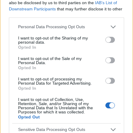
also be disclosed by us to third parties on the
IAB’s List of
Witam, poszukuję neurologa w okolicach Wrocławia
Downstream Participants
that may further disclose it to other
lub Legnicy , który się zajmie leczeniem spastycznosci
third parties.
u 18letniego chłopca z porażeniem mózgowym
Personal Data Processing Opt Outs
I want to opt-out of the Sharing of my
ćma1996
personal data.
Opted In
Forum:
Niepełnosprawność
I want to opt-out of the Sale of my
Personal Data.
Opted In
Niedotlenienie mózgu zielone wody płodowe
​Zwracam się z prośbą o pomoc w analizie mojej
I want to opt-out of processing my
sytuacji medycznej oraz o doradztwo w kwestii
Personal Data for Targeted Advertising.
Opted In
dalszej diagnostyki neurologicznej. Mam 30 lat i od
dłuższego czasu zmagam się z barierami fizycznymi i
I want to opt-out of Collection, Use,
po...
Retention, Sale, and/or Sharing of my
Personal Data that Is Unrelated with the
Purposes for which it was collected.
Opted Out
gość
Forum:
Choroba Parkinsona
Sensitive Data Processing Opt Outs