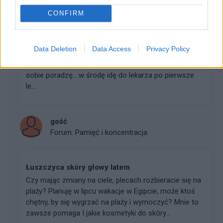
CONFIRM
Ada
Część wam wszystkim, mam 43lata i miesiąc temu
Data Deletion
Data Access
Privacy Policy
dowiedziałam się że mam Parkinsona :-[niestety nie
umiem przyjąć tego do wiadomości, nie wiem jak
sobie poradzę....w środę idę do lekarza po pierwsze
le...
gość
Forum:
Pamięć i koncentracja
Łuszczyca skóry głowy latem
Czy mając zmiany na ciele, plecach rozbieracie się na
plaży? Planuję w lipcu wakacje w Egipcie, może ktoś
chętny, by się wygrzać na plaży i wymoczyć? Mnie to
zawsze pomaga I jakie kosmetyki do skóry...