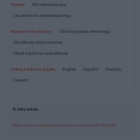
Tematy
Ból neuropatyczny
Leczenie bólu neuropatycznego
Kategorie medyczne
Choroby układu nerwowego
Ośrodkowy układ nerwowy
Układ mięśniowo-szkieletowy
Zobacz także w języku
english
español
français
deutsch
Źródła tekstu
https://www.medicalnewstoday.com/articles/321602.php