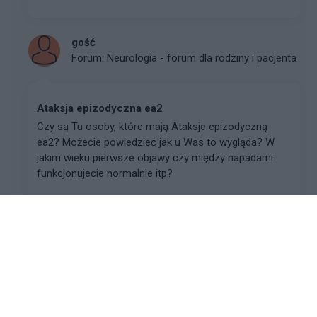
gość
Forum:
Neurologia - forum dla rodziny i pacjenta
Ataksja epizodyczna ea2
Czy są Tu osoby, które mają Ataksje epizodyczną
ea2? Możecie powiedzieć jak u Was to wygląda? W
jakim wieku pierwsze objawy czy między napadami
funkcjonujecie normalnie itp?
gość
Forum:
Neurologia - specjalista radzi, dla
pacjenta
mam parkinsona nie pamiętam czy zażyłam