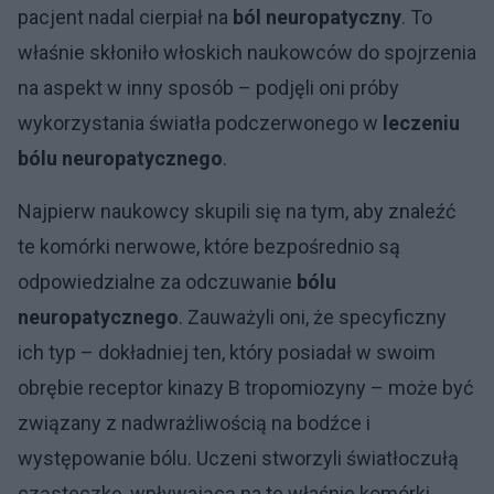
pacjent nadal cierpiał na
ból neuropatyczny
. To
właśnie skłoniło włoskich naukowców do spojrzenia
na aspekt w inny sposób – podjęli oni próby
wykorzystania światła podczerwonego w
leczeniu
bólu neuropatycznego
.
Najpierw naukowcy skupili się na tym, aby znaleźć
te komórki nerwowe, które bezpośrednio są
odpowiedzialne za odczuwanie
bólu
neuropatycznego
. Zauważyli oni, że specyficzny
ich typ – dokładniej ten, który posiadał w swoim
obrębie receptor kinazy B tropomiozyny – może być
związany z nadwrażliwością na bodźce i
występowanie bólu. Uczeni stworzyli światłoczułą
cząsteczkę, wpływającą na te właśnie komórki,