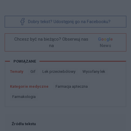
Dobry tekst? Udostępnij go na Facebooku?
Chcesz być na bieżąco? Obserwuj nas
G
o
o
g
l
e
na
News
POWIĄZANE
Tematy
Gif
Lek przeciwbólowy
Wycofany lek
Kategorie medyczne
Farmacja apteczna
Farmakologia
Źródła tekstu