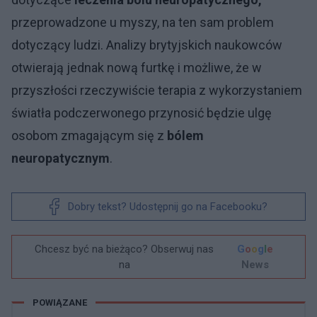
przeprowadzone u myszy, na ten sam problem
dotyczący ludzi. Analizy brytyjskich naukowców
otwierają jednak nową furtkę i możliwe, że w
przyszłości rzeczywiście terapia z wykorzystaniem
światła podczerwonego przynosić będzie ulgę
osobom zmagającym się z
bólem
neuropatycznym
.
Dobry tekst? Udostępnij go na Facebooku?
Chcesz być na bieżąco? Obserwuj nas
G
o
o
g
l
e
na
News
POWIĄZANE