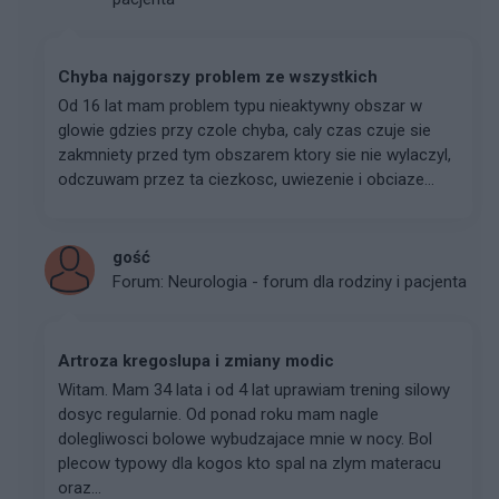
Chyba najgorszy problem ze wszystkich
Od 16 lat mam problem typu nieaktywny obszar w
glowie gdzies przy czole chyba, caly czas czuje sie
zakmniety przed tym obszarem ktory sie nie wylaczyl,
odczuwam przez ta ciezkosc, uwiezenie i obciaze...
gość
Forum:
Neurologia - forum dla rodziny i pacjenta
Artroza kregoslupa i zmiany modic
Witam. Mam 34 lata i od 4 lat uprawiam trening silowy
dosyc regularnie. Od ponad roku mam nagle
dolegliwosci bolowe wybudzajace mnie w nocy. Bol
plecow typowy dla kogos kto spal na zlym materacu
oraz...