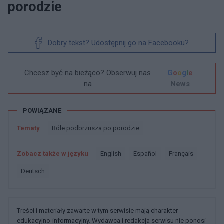
porodzie
Dobry tekst? Udostępnij go na Facebooku?
Chcesz być na bieżąco? Obserwuj nas
G
o
o
g
l
e
na
News
POWIĄZANE
Tematy
Bóle podbrzusza po porodzie
Zobacz także w języku
english
español
français
deutsch
Treści i materiały zawarte w tym serwisie mają charakter
edukacyjno-informacyjny. Wydawca i redakcja serwisu nie ponosi