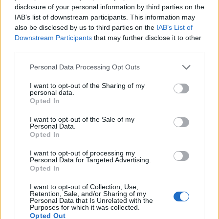
disclosure of your personal information by third parties on the
Witam.Zmagam się z guzem przysadki mózgowej.
IAB’s list of downstream participants. This information may
Problem ze wzrokiem ,bol głowy..Operację miałam w
also be disclosed by us to third parties on the
IAB’s List of
2001r.Jednak po 0,5 roku zrobiłam kontrolny rezonans
Downstream Participants
that may further disclose it to other
,okazało się, że guz umiejscowiony na skrzyżowaniu...
third parties.
Personal Data Processing Opt Outs
gość
I want to opt-out of the Sharing of my
Forum:
Neurologia - forum dla rodziny i pacjenta
personal data.
Opted In
I want to opt-out of the Sale of my
Zawroty głowy u 7 latka
Personal Data.
Opted In
Witam mój syn 2 tyg przed końcem roku szkolnego
miał zapalenie lewego ucha które objawiało się
I want to opt-out of processing my
zawrotami głowy skończyło się antybiotykiem teraz
Personal Data for Targeted Advertising.
ciągle mimo wakacji ma zapchany nos i skarży się na
Opted In
uc...
I want to opt-out of Collection, Use,
Retention, Sale, and/or Sharing of my
Personal Data that Is Unrelated with the
Purposes for which it was collected.
gość
Opted Out