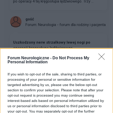
po operacji 4 tej kręgosłupa lędźwiowego. Trzy ...
gość
Forum:
Neurologia - forum dla rodziny i pacjenta
Uszkodzony nerw strzałkowy lewej nogi po
operacji kręgosłupa lędźwiowego
Dzień dobry wszystkim, potrzebuję pilnej podpowiedzi,
Forum Neurologiczne -
Do Not Process My
diagnozy,..bo może ktoś niestety ma bądź miał i
Personal Information
przechodził podobny przypadek a mianowicie jestem
po operacji 4 tej kręgosłupa lędźwiowego. Trzy...
If you wish to opt-out of the sale, sharing to third parties, or
processing of your personal or sensitive information for
targeted advertising by us, please use the below opt-out
gość
section to confirm your selection. Please note that after your
Forum:
Neurologia - forum dla rodziny i pacjenta
opt-out request is processed you may continue seeing
interest-based ads based on personal information utilized by
us or personal information disclosed to third parties prior to
your opt-out. You may separately opt-out of the further
Guz przypadkiem mózgowej