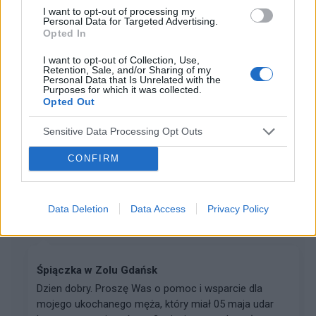
gość
I want to opt-out of processing my
Personal Data for Targeted Advertising.
Forum:
Neurologia - forum dla rodziny i pacjenta
Opted In
I want to opt-out of Collection, Use,
Retention, Sale, and/or Sharing of my
Zawroty głowy u 7 latka
Personal Data that Is Unrelated with the
Purposes for which it was collected.
Witam mój syn 2 tyg przed końcem roku szkolnego
Opted Out
miał zapalenie lewego ucha które objawiało się
zawrotami głowy skończyło się antybiotykiem teraz
Sensitive Data Processing Opt Outs
ciągle mimo wakacji ma zapchany nos i skarży się na
uc...
CONFIRM
gość
Data Deletion
Data Access
Privacy Policy
Forum:
Neurologia - forum dla rodziny i pacjenta
Śpiączka w Zolu Gdańsk
Dzien dobry. Proszę Was o pomoc i wsparcie dla
mojego ukochanego męża, który miał 05 maja udar