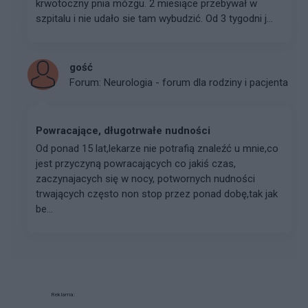
krwotoczny pnia mózgu. 2 miesiące przebywał w
szpitalu i nie udało sie tam wybudzić. Od 3 tygodni j...
gość
Forum:
Neurologia - forum dla rodziny i pacjenta
Powracające, długotrwałe nudności
Od ponad 15 lat,lekarze nie potrafią znaleźć u mnie,co
jest przyczyną powracających co jakiś czas,
zaczynajacych się w nocy, potwornych nudności
trwających często non stop przez ponad dobę,tak jak
be...
Reklama: