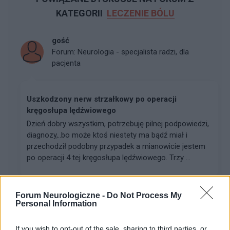
KATEGORII
LECZENIE BÓLU
gość
Forum:
Neurologia - specjalista radzi, dla
pacjenta
Uszkodzony nerw strzałkowy po operacji
kręgosłupa lędźwiowego
Dzień dobry wszystkim, potrzebuję pilnej podpowiedzi,
diagnozy,..bo może ktoś niestety ma bądź miał i
przechodził podobny przypadek a mianowicie jestem
po operacji 4 tej kręgosłupa lędźwiowego. Trzy ...
gość
Forum Neurologiczne -
Do Not Process My
Personal Information
Forum:
Neurologia - forum dla rodziny i pacjenta
If you wish to opt-out of the sale, sharing to third parties, or