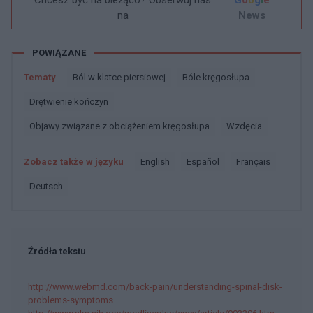
Chcesz być na bieżąco? Obserwuj nas
G
o
o
g
l
e
na
News
POWIĄZANE
Tematy
Ból w klatce piersiowej
Bóle kręgosłupa
Drętwienie kończyn
Objawy związane z obciążeniem kręgosłupa
Wzdęcia
Zobacz także w języku
english
español
français
deutsch
Źródła tekstu
http://www.webmd.com/back-pain/understanding-spinal-disk-
problems-symptoms