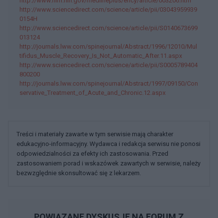
http://www.nlm.nih.gov/medlineplus/ency/article/003206.htm
http://www.sciencedirect.com/science/article/pii/03043959939
0154H
http://www.sciencedirect.com/science/article/pii/S0140673699
013124
http://journals.lww.com/spinejournal/Abstract/1996/12010/Mul
tifidus_Muscle_Recovery_Is_Not_Automatic_After.11.aspx
http://www.sciencedirect.com/science/article/pii/S0005789404
800200
http://journals.lww.com/spinejournal/Abstract/1997/09150/Con
servative_Treatment_of_Acute_and_Chronic.12.aspx
Treści i materiały zawarte w tym serwisie mają charakter
edukacyjno-informacyjny. Wydawca i redakcja serwisu nie ponosi
odpowiedzialności za efekty ich zastosowania. Przed
zastosowaniem porad i wskazówek zawartych w serwisie, należy
bezwzględnie skonsultować się z lekarzem.
POWIĄZANE DYSKUSJE NA FORUM Z