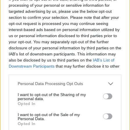
processing of your personal or sensitive information for
Uszkodzony nerw strzałkowy lewej nogi po
targeted advertising by us, please use the below opt-out
operacji kręgosłupa lędźwiowego
section to confirm your selection. Please note that after your
Dzień dobry wszystkim, potrzebuję pilnej podpowiedzi,
opt-out request is processed you may continue seeing
diagnozy,..bo może ktoś niestety ma bądź miał i
interest-based ads based on personal information utilized by
przechodził podobny przypadek a mianowicie jestem
us or personal information disclosed to third parties prior to
po operacji 4 tej kręgosłupa lędźwiowego. Trzy...
your opt-out. You may separately opt-out of the further
disclosure of your personal information by third parties on the
IAB’s list of downstream participants. This information may
gość
also be disclosed by us to third parties on the
IAB’s List of
Downstream Participants
Forum:
Neurologia - forum dla rodziny i pacjenta
that may further disclose it to other
third parties.
Personal Data Processing Opt Outs
Guz przypadkiem mózgowej
Witam.Zmagam się z guzem przysadki mózgowej.
I want to opt-out of the Sharing of my
personal data.
Problem ze wzrokiem ,bol głowy..Operację miałam w
Opted In
2001r.Jednak po 0,5 roku zrobiłam kontrolny rezonans
,okazało się, że guz umiejscowiony na skrzyżowaniu...
I want to opt-out of the Sale of my
Personal Data.
Opted In