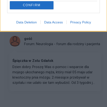
Witam mój syn 2 tyg przed końcem roku szkolnego
CONFIRM
miał zapalenie lewego ucha które objawiało się
zawrotami głowy skończyło się antybiotykiem teraz
ciągle mimo wakacji ma zapchany nos i skarży się na
uc...
Data Deletion
Data Access
Privacy Policy
gość
Forum:
Neurologia - forum dla rodziny i pacjenta
Śpiączka w Zolu Gdańsk
Dzien dobry. Proszę Was o pomoc i wsparcie dla
mojego ukochanego męża, który miał 05 maja udar
krwotoczny pnia mózgu. 2 miesiące przebywał w
szpitalu i nie udało sie tam wybudzić. Od 3 tygodni j...