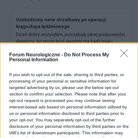
Uszkodzony nerw strzałkowy po operacji
kręgosłupa lędźwiowego
Dzień dobry wszystkim, potrzebuję pilnej podpowiedzi,
diagnozy,..bo może ktoś niestety ma bądź miał i
przechodził podobny przypadek a mianowicie jestem
Forum Neurologiczne -
Do Not Process My
po operacji 4 tej kręgosłupa lędźwiowego. Trzy ...
Personal Information
If you wish to opt-out of the sale, sharing to third parties, or
gość
processing of your personal or sensitive information for
Forum:
Neurologia - forum dla rodziny i pacjenta
targeted advertising by us, please use the below opt-out
section to confirm your selection. Please note that after your
opt-out request is processed you may continue seeing
Uszkodzony nerw strzałkowy lewej nogi po
interest-based ads based on personal information utilized by
operacji kręgosłupa lędźwiowego
us or personal information disclosed to third parties prior to
Dzień dobry wszystkim, potrzebuję pilnej podpowiedzi,
your opt-out. You may separately opt-out of the further
disclosure of your personal information by third parties on the
diagnozy,..bo może ktoś niestety ma bądź miał i
IAB’s list of downstream participants. This information may
przechodził podobny przypadek a mianowicie jestem