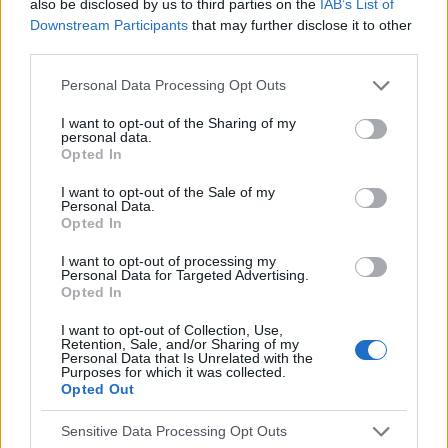
also be disclosed by us to third parties on the
IAB’s List of
po operacji 4 tej kręgosłupa lędźwiowego. Trzy...
Downstream Participants
that may further disclose it to other
third parties.
gość
Personal Data Processing Opt Outs
Forum:
Neurologia - forum dla rodziny i pacjenta
I want to opt-out of the Sharing of my
personal data.
Opted In
Guz przypadkiem mózgowej
I want to opt-out of the Sale of my
Witam.Zmagam się z guzem przysadki mózgowej.
Personal Data.
Problem ze wzrokiem ,bol głowy..Operację miałam w
Opted In
2001r.Jednak po 0,5 roku zrobiłam kontrolny rezonans
I want to opt-out of processing my
,okazało się, że guz umiejscowiony na skrzyżowaniu...
Personal Data for Targeted Advertising.
Opted In
I want to opt-out of Collection, Use,
gość
Retention, Sale, and/or Sharing of my
Forum:
Neurologia - forum dla rodziny i pacjenta
Personal Data that Is Unrelated with the
Purposes for which it was collected.
Opted Out
Zawroty głowy u 7 latka
Sensitive Data Processing Opt Outs