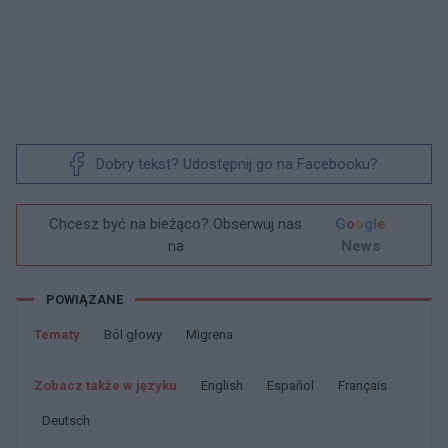
Dobry tekst? Udostępnij go na Facebooku?
Chcesz być na bieżąco? Obserwuj nas
G
o
o
g
l
e
na
News
POWIĄZANE
Tematy
Ból głowy
Migrena
Zobacz także w języku
english
español
français
deutsch