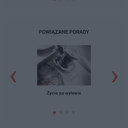
poczęcia, wiadomo było, że zarówno brat, jak i
ja mamy ok. 50% szans na jej dostanie. Mama
umarła, ja mam objawy od 2019 r., brat jest
bezobjawowy — ja wiem, że tylko test
genetyczny daje pewność, ale ja uważam, że
POWIĄZANE PORADY
skoro już tak bardzo ominął początek choroby
mojej i mamy, więc obstawiam, że zdrowy!
‹
›
Życie po wylewie