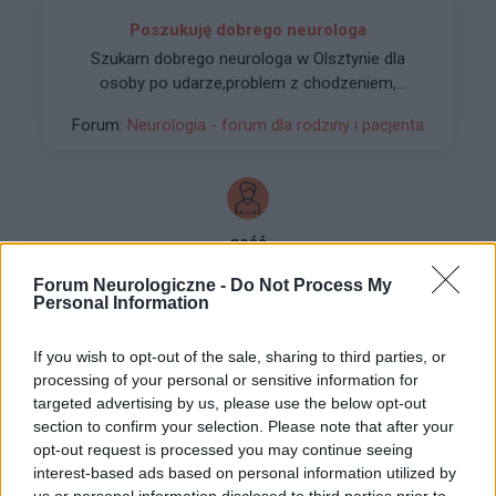
Poszukuję dobrego neurologa
Szukam dobrego neurologa w Olsztynie dla
osoby po udarze,problem z chodzeniem,
drętwieniem kończyn,w badaniu EMG zanik
Forum:
Neurologia - forum dla rodziny i pacjenta
pewnych partii mięśni,nerwów.Będę wdzięczna
za informację.
gość
Forum Neurologiczne -
Do Not Process My
Personal Information
Cecenu
Czy jest tu ktoś kto bierze obecnie Cecenu?
If you wish to opt-out of the sale, sharing to third parties, or
Forum:
Neurologia - forum dla rodziny i pacjenta
processing of your personal or sensitive information for
targeted advertising by us, please use the below opt-out
section to confirm your selection. Please note that after your
opt-out request is processed you may continue seeing
interest-based ads based on personal information utilized by
gość
us or personal information disclosed to third parties prior to