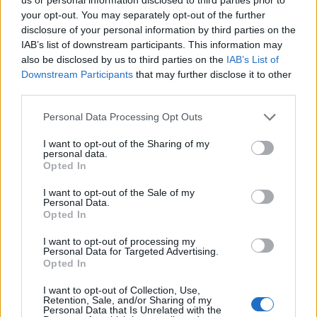
your opt-out. You may separately opt-out of the further
disclosure of your personal information by third parties on the
Opryszczkowe zapalenie mózgu
IAB’s list of downstream participants. This information may
Dzień dobry miłego dnia życzę i chce się
also be disclosed by us to third parties on the
IAB’s List of
Downstream Participants
that may further disclose it to other
włączyć do pisania o tej chorobie ponieważ
third parties.
sama10 lat temu przeszłam tą samą chorobę ja
Forum:
Neurologia - forum dla rodziny i pacjenta
życia uczę się od nowa doslownie wszystkiego
Personal Data Processing Opt Outs
I want to opt-out of the Sharing of my
personal data.
Opted In
petite.em.blog@gmail.com
I want to opt-out of the Sale of my
Personal Data.
Opted In
SCA1 (Ataksja móżdżkowo-rdzeniowa) – jak
to działa i moja historia
I want to opt-out of processing my
Personal Data for Targeted Advertising.
Cześć wszystkim, prowadzę bloga petiteem .
Opted In
com, gdzie opisuję moją codzienność i to,
czego dowiedziałam się o biologii tej choroby.
I want to opt-out of Collection, Use,
Forum:
Neurologia - forum dla rodziny i pacjenta
Retention, Sale, and/or Sharing of my
Poniżej jeden z moich wpisów. Jeśli macie
Personal Data that Is Unrelated with the
pytania – piszcie śmiało w tym wątku. ADCA