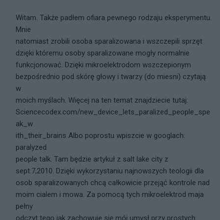
Witam. Także padłem ofiara pewnego rodzaju eksperymentu.
Mnie
natomiast zrobili osoba sparalizowana i wszczepili sprzęt
dzięki któremu osoby sparalizowane mogły normalnie
funkcjonować. Dzięki mikroelektrodom wszczepionym
bezpośrednio pod skórę głowy i twarzy (do miesni) czytają
w
moich myślach. Więcej na ten temat znajdziecie tutaj:
Sciencecodex.com/new_device_lets_paralized_people_spe
ak_w
ith_their_brains Albo poprostu wpiszcie w googlach:
paralyzed
people talk. Tam będzie artykuł z salt lake city z
sept.7,2010. Dzięki wykorzystaniu najnowszych teologii dla
osob sparalizowanych chcą całkowicie przejąć kontrole nad
moim cialem i mowa. Za pomocą tych mikroelektrod maja
pełny
odczyt tego jak zachowuje się mój umysł przy prostych