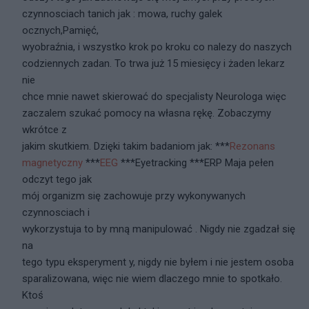
czynnosciach tanich jak : mowa, ruchy galek
ocznych,Pamięć,
wyobraźnia, i wszystko krok po kroku co nalezy do naszych
codziennych zadan. To trwa już 15 miesięcy i żaden lekarz
nie
chce mnie nawet skierować do specjalisty Neurologa więc
zaczalem szukać pomocy na własna rękę. Zobaczymy
wkrótce z
jakim skutkiem. Dzięki takim badaniom jak: ***
Rezonans
magnetyczny
***
EEG
***Eyetracking ***ERP Maja pełen
odczyt tego jak
mój organizm się zachowuje przy wykonywanych
czynnosciach i
wykorzystuja to by mną manipulować . Nigdy nie zgadzał się
na
tego typu eksperyment y, nigdy nie byłem i nie jestem osoba
sparalizowana, więc nie wiem dlaczego mnie to spotkało.
Ktoś