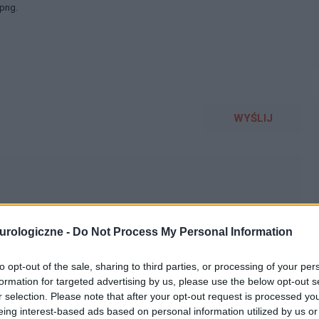
 png.
WYŚLIJ
urologiczne -
Do Not Process My Personal Information
siąc temu dowiedziałam się że mam Parkinsona :-
to opt-out of the sale, sharing to third parties, or processing of your per
omości, nie wiem jak sobie poradzę....w środę idę do
formation for targeted advertising by us, please use the below opt-out s
ędzie. Nie chcę być od nikogo zależna, ale taki będzie
r selection. Please note that after your opt-out request is processed y
 z tym nie radzę
eing interest-based ads based on personal information utilized by us or