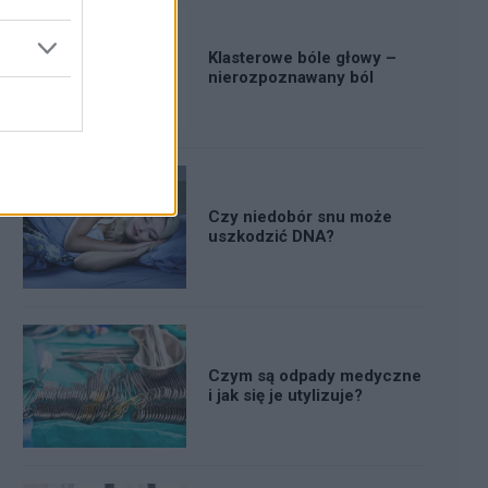
Klasterowe bóle głowy –
nierozpoznawany ból
Czy niedobór snu może
uszkodzić DNA?
Czym są odpady medyczne
i jak się je utylizuje?