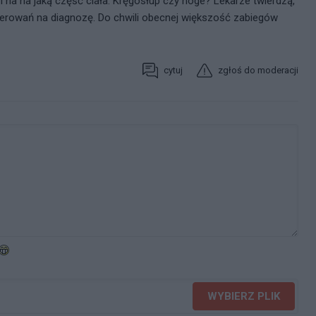
i na na jaką część ciała. Kręgosłup czy noge? Lekarze twierdzą,
kierowań na diagnozę. Do chwili obecnej większość zabiegów
cytuj
zgłoś do moderacji
WYBIERZ PLIK