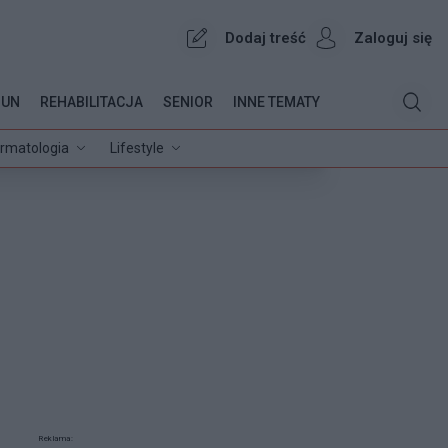
Dodaj treść
Zaloguj się
OUN
REHABILITACJA
SENIOR
INNE TEMATY
rmatologia
Lifestyle
Reklama: