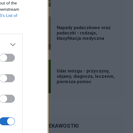
out of the
 downstream
B’s List of
Napady padaczkowe oraz
padaczki - rodzaje,
klasyfikacja medyczna
Udar mózgu - przyczyny,
objawy, diagnoza, leczenie,
pierwsza pomoc
CIEKAWOSTKI