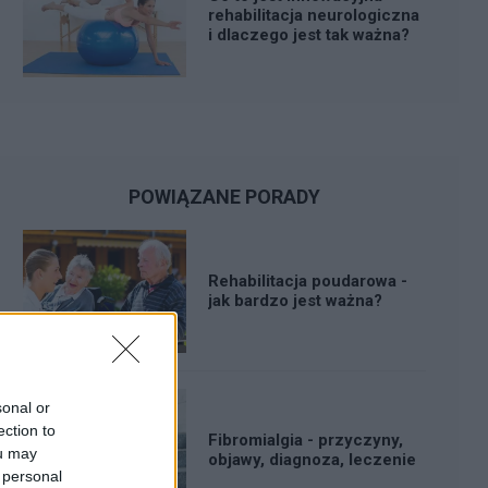
rehabilitacja neurologiczna
i dlaczego jest tak ważna?
POWIĄZANE PORADY
Rehabilitacja poudarowa -
jak bardzo jest ważna?
sonal or
ection to
Fibromialgia - przyczyny,
ou may
objawy, diagnoza, leczenie
 personal