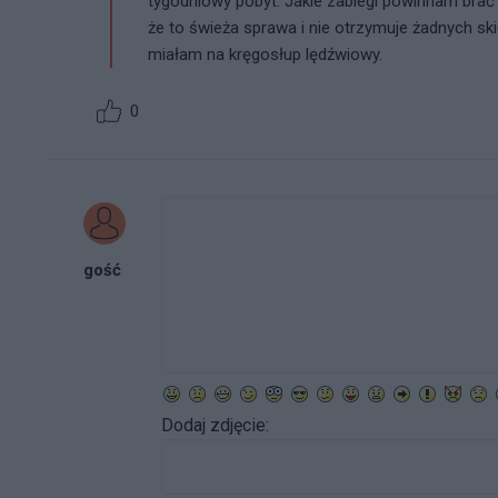
tygodniowy pobyt. Jakie zabiegi powinnam brać 
że to świeża sprawa i nie otrzymuje żadnych s
miałam na kręgosłup lędźwiowy.
0
gość
Dodaj zdjęcie: