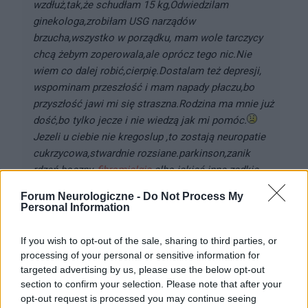
wzdłuż,tak,że schudłam 15 kg,Odwiedzilam
ginekologa,zrobiłam USG narządów
brzucha,wszystko w porządku, mam wole tarczycy
chcą żebym zoperowala,ale oprócz tego nic.Nie
wiem co dalej robić,cierpię.Dostalam też depresji,
wspominam przeszłość i mam napady płaczu,bo
przyszłość jawi mi się straszna.Rodzina ma mnie już
dość,bo tylko jecze i nie wiedzą jak mi pomóc.
Jezeli u ciebie nie kregoslup ,to zostają neuropatie
cukrzycowa,stwardnie rozsiane.parkinson,zanik
rdzeń.boczny,
fibromialgia
albo jakieś inne zadkie
choroby.Neurolog powinien cie badać w tych
Forum Neurologiczne -
Do Not Process My
kierunkach,może objawy myszą się nasilić,żeby coś
Personal Information
zdiagnozować,Są też przychodnie zwalczania
bólu,ale to tylko żeby zyskać na czasie i
If you wish to opt-out of the sale, sharing to third parties, or
pomyśleć,co dalej,Odpisz mi proszę,może razem
processing of your personal or sensitive information for
coś poradzimy,bo nie wiem co jeszcze mam
targeted advertising by us, please use the below opt-out
section to confirm your selection. Please note that after your
robić,aby wyzdrowiec
opt-out request is processed you may continue seeing