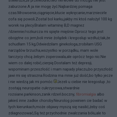
stwierdził,że przewodnictwo nerwowe do mózgu nie jest
zaburzone.A ja nie mogę żyć.Najbardziej pomaga
czas.Mrowoenie,ciągnięcie,kłucie wykręcanie,marzniecirle
cofa się powoli.Zostal bol karku,jakby mi ktoś nałożył 100 kg
worek na plecy.Bralam witaminę B,D magnez
/dziennie/rozkurcza mi spięte mięśnie.Oprocz tego jest
obojętne co jem,boli mnie żołądek i kregoslup wzdłuż,tak,że
schudłam 15 kg,Odwiedzilam ginekologa,zrobiłam USG
narządów brzucha,wszystko w porządku, mam wole
tarczycy chcą żebym zoperowala,ale oprócz tego nic.Nie
wiem co dalej robić,cierpię.Dostalam też depresji,
wspominam przeszłość i mam napady płaczu,bo przyszłość
jawi mi się straszna.Rodzina ma mnie już dość,bo tylko jecze
i nie wiedzą jak mi pomóc.
Jezeli u ciebie nie kregoslup ,to
zostają neuropatie cukrzycowa,stwardnie
rozsiane.parkinson,zanik rdzeń.boczny,
fibromialgia
albo
jakieś inne zadkie choroby.Neurolog powinien cie badać w
tych kierunkach,może objawy myszą się nasilić,żeby coś
zdiagnozować,Są też przychodnie zwalczania bólu,ale to