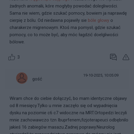
żadnych anomalii, kóre mogłyby powodać dolegliwości.
Sama nie wiem, gdzie szukać pomocy, bowiem ja naprawdę
cierpię z bólu. Od niedawna pojawiły sie
bóle głowy
o
charakerze migrenowym. Ktoś ma pomysł, gdzie szukać
pomocy, co to może być, aby móc łagdzić doelgliwości
bólowe.
3
19-10-2025, 10:05:09
gość
Wiram chce do ciebie dołączyć, bo mam identyczne objawy
od 8 miesięcy.Tylko u mnie zaczęło się od wypadnięcia
dysku na poziomie c6 c7 widoczne na MRT.Ortopedzi leczyli
mnie zachowawczo tzn Ibuprfenem,fizjoterapeuci odbębnilo
jakieś 16 zabiegów masazu.Zadnej poprawy.Neurolog