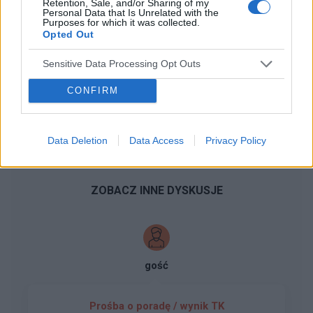
Retention, Sale, and/or Sharing of my
Personal Data that Is Unrelated with the
Dopuszczalne formaty pliku graficznego: jpg, jpeg , png.
Purposes for which it was collected.
Opted Out
Rozmiar zdjęcia nie powinien przekraczać 0.6MB.
Wyświetl podpis
Sensitive Data Processing Opt Outs
CONFIRM
Wysyłaj powiadomienia o odpowiedzi
WYŚLIJ
Data Deletion
Data Access
Privacy Policy
ZOBACZ INNE DYSKUSJE
gość
Prośba o poradę / wynik TK