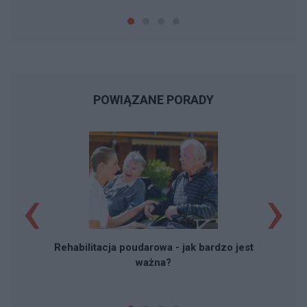
POWIĄZANE PORADY
‹
›
F
Rehabilitacja poudarowa - jak bardzo jest
ważna?