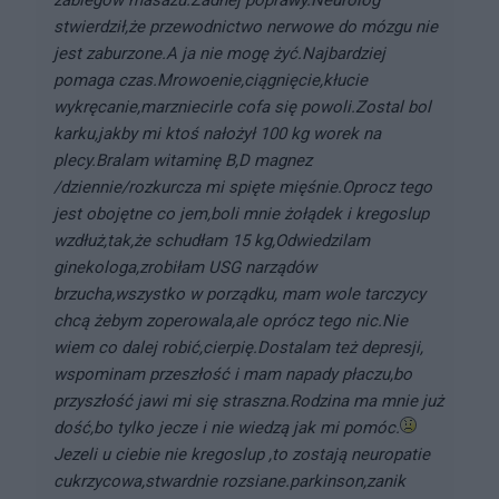
zabiegów masazu.Zadnej poprawy.Neurolog
stwierdził,że przewodnictwo nerwowe do mózgu nie
jest zaburzone.A ja nie mogę żyć.Najbardziej
pomaga czas.Mrowoenie,ciągnięcie,kłucie
wykręcanie,marzniecirle cofa się powoli.Zostal bol
karku,jakby mi ktoś nałożył 100 kg worek na
plecy.Bralam witaminę B,D magnez
/dziennie/rozkurcza mi spięte mięśnie.Oprocz tego
jest obojętne co jem,boli mnie żołądek i kregoslup
wzdłuż,tak,że schudłam 15 kg,Odwiedzilam
ginekologa,zrobiłam USG narządów
brzucha,wszystko w porządku, mam wole tarczycy
chcą żebym zoperowala,ale oprócz tego nic.Nie
wiem co dalej robić,cierpię.Dostalam też depresji,
wspominam przeszłość i mam napady płaczu,bo
przyszłość jawi mi się straszna.Rodzina ma mnie już
dość,bo tylko jecze i nie wiedzą jak mi pomóc.
Jezeli u ciebie nie kregoslup ,to zostają neuropatie
cukrzycowa,stwardnie rozsiane.parkinson,zanik