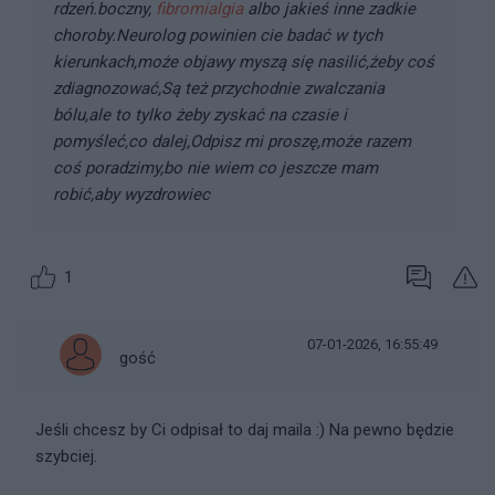
rdzeń.boczny,
fibromialgia
albo jakieś inne zadkie
choroby.Neurolog powinien cie badać w tych
kierunkach,może objawy myszą się nasilić,żeby coś
zdiagnozować,Są też przychodnie zwalczania
bólu,ale to tylko żeby zyskać na czasie i
pomyśleć,co dalej,Odpisz mi proszę,może razem
coś poradzimy,bo nie wiem co jeszcze mam
robić,aby wyzdrowiec
1
07-01-2026, 16:55:49
gość
Jeśli chcesz by Ci odpisał to daj maila :) Na pewno będzie
szybciej.