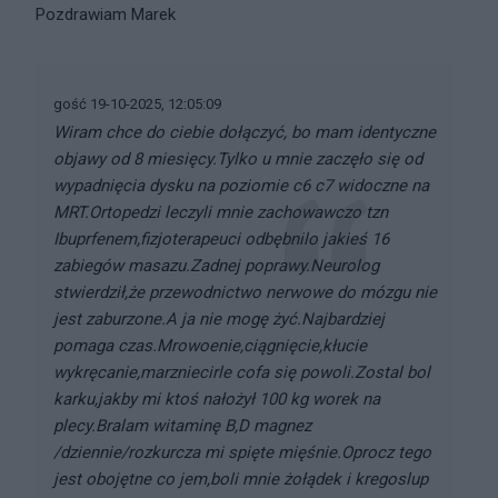
Pozdrawiam Marek
gość 19-10-2025, 12:05:09
Wiram chce do ciebie dołączyć, bo mam identyczne
objawy od 8 miesięcy.Tylko u mnie zaczęło się od
wypadnięcia dysku na poziomie c6 c7 widoczne na
MRT.Ortopedzi leczyli mnie zachowawczo tzn
Ibuprfenem,fizjoterapeuci odbębnilo jakieś 16
zabiegów masazu.Zadnej poprawy.Neurolog
stwierdził,że przewodnictwo nerwowe do mózgu nie
jest zaburzone.A ja nie mogę żyć.Najbardziej
pomaga czas.Mrowoenie,ciągnięcie,kłucie
wykręcanie,marzniecirle cofa się powoli.Zostal bol
karku,jakby mi ktoś nałożył 100 kg worek na
plecy.Bralam witaminę B,D magnez
/dziennie/rozkurcza mi spięte mięśnie.Oprocz tego
jest obojętne co jem,boli mnie żołądek i kregoslup