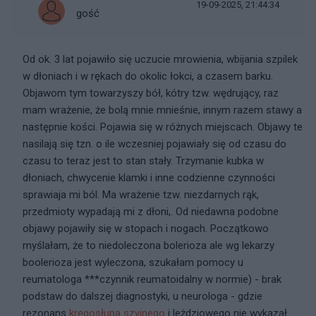
19-09-2025, 21:44:34
gość
Od ok. 3 lat pojawiło się uczucie mrowienia, wbijania szpilek
w dłoniach i w rękach do okolic łokci, a czasem barku.
Objawom tym towarzyszy bół, kótry tzw. wędrujący, raz
mam wrażenie, że bolą mnie mnieśnie, innym razem stawy a
następnie kości. Pojawia się w różnych miejscach. Objawy te
nasilają się tzn. o ile wczesniej pojawiały się od czasu do
czasu to teraz jest to stan stały. Trzymanie kubka w
dłoniach, chwycenie klamki i inne codzienne czynności
sprawiaja mi ból. Ma wrażenie tzw. niezdarnych rąk,
przedmioty wypadają mi z dłoni,. Od niedawna podobne
objawy pojawiły się w stopach i nogach. Początkowo
myślałam, że to niedoleczona bolerioza ale wg lekarzy
boolerioza jest wyleczona, szukałam pomocy u
reumatologa ***czynnik reumatoidalny w normie) - brak
podstaw do dalszej diagnostyki, u neurologa - gdzie
rezonans
kręgosłupa szyjnego
i leżdziowego nie wykazał