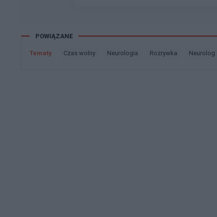
POWIĄZANE
Tematy
czas wolny
neurologia
rozrywka
neurolog