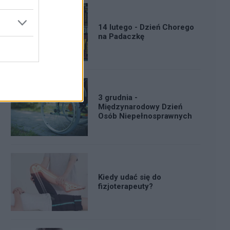
14 lutego - Dzień Chorego
na Padaczkę
3 grudnia -
Międzynarodowy Dzień
Osób Niepełnosprawnych
Kiedy udać się do
fizjoterapeuty?