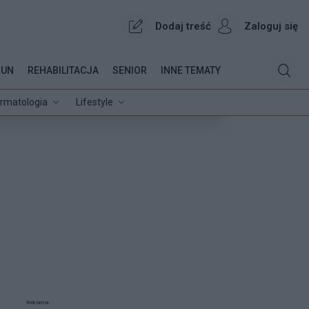
Dodaj treść
Zaloguj się
OUN
REHABILITACJA
SENIOR
INNE TEMATY
rmatologia
Lifestyle
Reklama: