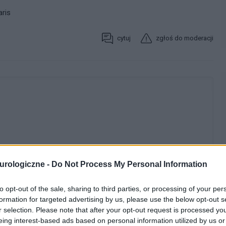
ris
cytuj
zgłoś do moderacji
urologiczne -
Do Not Process My Personal Information
to opt-out of the sale, sharing to third parties, or processing of your per
formation for targeted advertising by us, please use the below opt-out s
WYBIERZ PLIK
r selection. Please note that after your opt-out request is processed y
 png.
eing interest-based ads based on personal information utilized by us or