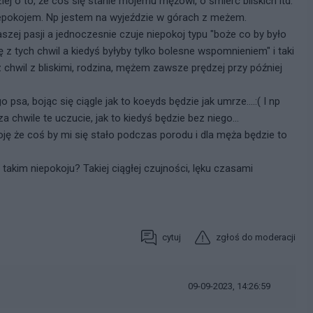
ej o to, że coś się stanie mojemu mężowi, o śmierć bliskich itd.
iepokojem. Np jestem na wyjeździe w górach z meżem.
zej pasji a jednoczesnie czuje niepokoj typu "boże co by było
ę z tych chwil a kiedyś byłyby tylko bolesne wspomnieniem" i taki
z chwil z bliskimi, rodzina, mężem zawsze prędzej przy później
sa, bojąc się ciągle jak to koeyds będzie jak umrze....:( I np
a chwile te uczucie, jak to kiedyś będzie bez niego...
oję że coś by mi się stało podczas porodu i dla męża będzie to
takim niepokoju? Takiej ciągłej czujności, lęku czasami
cytuj
zgłoś do moderacji
09-09-2023, 14:26:59