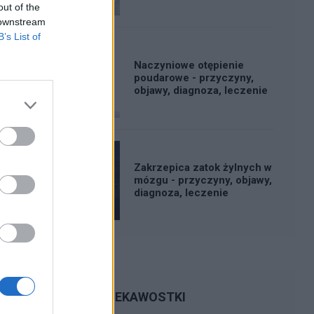
out of the
 downstream
B’s List of
Naczyniowe otępienie
poudarowe - przyczyny,
objawy, diagnoza, leczenie
Zakrzepica zatok żylnych w
mózgu - przyczyny, objawy,
diagnoza, leczenie
CIEKAWOSTKI