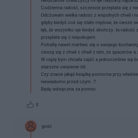
Nieustannie towarzyszy mi lęk niepokój najbardzi
Codzienna radość, szczescie przeplata się z n
Odczuwam wielka radosc z wspolnych chwil i nas
gdyby kiedyś coś się stało mężowi, że ciesze si
lęk, że wszystko sje kiedyś skończy...ta radość 
przeplata się z niepokojem.
Potrafię nawet martwic się o swojego kochanego p
cieszę się z chwil z chwil z nim, ze spacerów a z
W ciążę bym chciała zajść a jednocześnie się b
starszne cierpienie itd...
Czy znacie jakąś książkę pomocna przy właśnie 
niewiadomo przed czym...?
Będę wdzięczna za pomoc.
0
gość