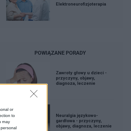
Elektroneurofizjoterapia
POWIĄZANE PORADY
Zawroty głowy u dzieci -
przyczyny, objawy,
diagnoza, leczenie
sonal or
Neuralgia językowo-
ection to
gardłowa - przyczyny,
ou may
objawy, diagnoza, leczenie
 personal