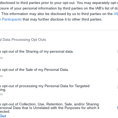
disclosed to third parties prior to your opt-out. You may separately opt-
losure of your personal information by third parties on the IAB’s list of
. This information may also be disclosed by us to third parties on the
IA
Participants
that may further disclose it to other third parties.
WYŚLIJ
l Data Processing Opt Outs
o opt-out of the Sharing of my personal data.
In
o opt-out of the Sale of my Personal Data.
In
ównie nad lewym okiem i całej głowy – szukam
to opt-out of processing my Personal Data for Targeted
ing.
łowy, które najczęściej koncentrują się nad lewym
In
owę. Czasem są to bóle pulsujące, czasem napięciowe.
o opt-out of Collection, Use, Retention, Sale, and/or Sharing
afi promieniować szerzej i być naprawdę dokuczliwy.
ersonal Data that Is Unrelated with the Purposes for which it
lected.
Out