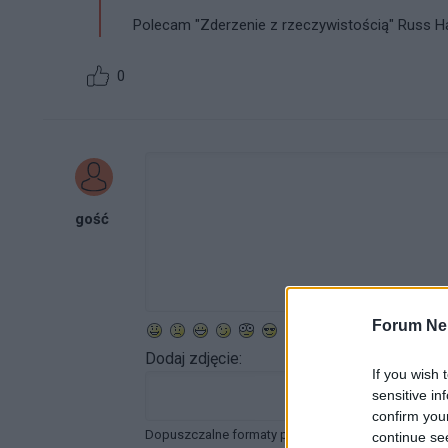
Polecam "Zderzenie z rzeczywistością" Russ Ha
0
gość
Forum Ne
Dodaj zdjęcie:
If you wish 
sensitive in
confirm you
Dopuszczalne formaty pliku graficznego: jpg, jpeg ,
continue se