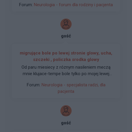
Forum:
Neurologia - forum dla rodziny i pacjenta
gość
migrujące bole po lewej stronie glowy, ucha,
szczeki , policzka srodka glowy
Od paru miesiecy z róznym nasileniem meczą
mnie klujace-tempe bole tylko po mojej lewej
stronie , do tego pojawila sie prze z to
Forum:
Neurologia - specjalista radzi, dla
bezsennosc, bole sa co chwile lekkie, czasem
pacjenta
silne. Neurolog skierowala na TK piramidy ucha
wynik ok, dala pregabaline i cos na sen, spie
moze po 2h i sie notorycznie wybudzam .
Larybgolog sprawdzala ucho zewnetrzne ok ,
Miewam pykanie ucha po tej stronie oraz
gość
uczucie lekkiego rozpierania nosa bez bolu,