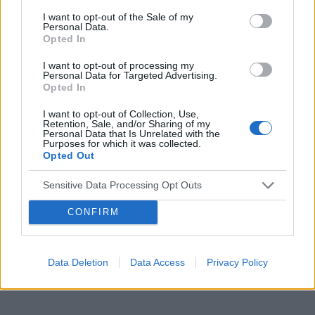
I want to opt-out of the Sale of my
Personal Data.
Opted In
POWIĄZANE ARTYKUŁY
I want to opt-out of processing my
Personal Data for Targeted Advertising.
Opted In
I want to opt-out of Collection, Use,
Retention, Sale, and/or Sharing of my
‹
›
Personal Data that Is Unrelated with the
Purposes for which it was collected.
Opted Out
Z
Sensitive Data Processing Opt Outs
Nie wiem jak mówić! Nie wiem co mówię! Afazja
CONFIRM
i jej terapia
Data Deletion
Data Access
Privacy Policy