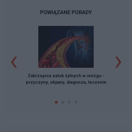
POWIĄZANE PORADY
‹
›
R
Zakrzepica zatok żylnych w mózgu -
przyczyny, objawy, diagnoza, leczenie