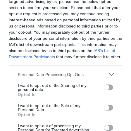
targeted advertising by us, please use the below opt-out
gość
poruszać do tego doszło mocne drżenie
section to confirm your selection. Please note that after your
najpierw nóg a następnie rąk. Od tygodnia
opt-out request is processed you may continue seeing
znaczne pogorszenie mowy, wcześniej
interest-based ads based on personal information utilized by
Cecenu
odpowiadał zdawkowo ale zrozumiale teraz
us or personal information disclosed to third parties prior to
Czy jest tu ktoś kto bierze obecnie Cecenu?
ciężko jest go zrozumieć poza pojedynczymi
your opt-out. You may separately opt-out of the further
słowami. Czekamy na diagnozę ale może ktoś
disclosure of your personal information by third parties on the
Forum:
Neurologia - forum dla rodziny i pacjenta
IAB’s list of downstream participants. This information may
zna podobny przypadek i doradzi co możemy
also be disclosed by us to third parties on the
IAB’s List of
jeszcze zrobić
Downstream Participants
that may further disclose it to other
third parties.
POWIĄZANE
Personal Data Processing Opt Outs
Tematy
glejak
nerwica lękowa
tętniak mózgu
I want to opt-out of the Sharing of my
wyściółczak
wodogłowie
personal data.
Opted In
Reklama:
I want to opt-out of the Sale of my
Personal Data.
Opted In
I want to opt-out of processing my
Personal Data for Targeted Advertising.