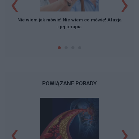
‹
›
Z
Nie wiem jak mówić! Nie wiem co mówię! Afazja
i jej terapia
POWIĄZANE PORADY
‹
›
R